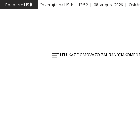
Podporte HS
Inzerujte na HS
13:52
|
08. august 2026
|
Oskár
TITULKA
Z DOMOVA
ZO ZAHRANIČIA
KOMEN