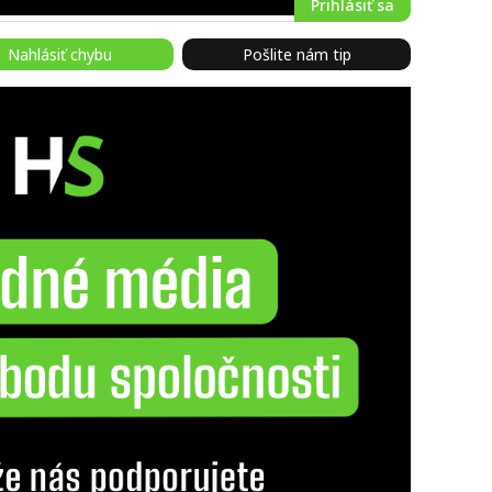
Prihlásiť sa
Nahlásiť chybu
Pošlite nám tip