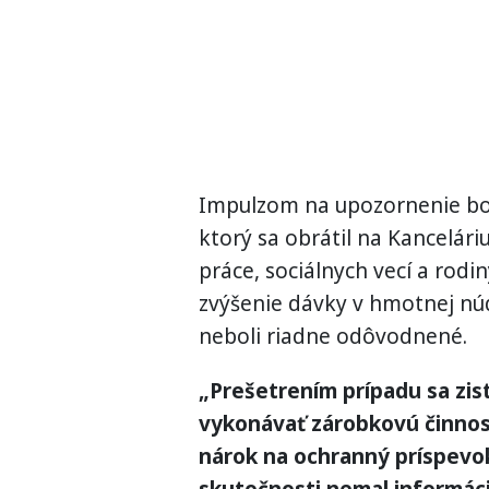
Impulzom na upozornenie bo
ktorý sa obrátil na Kancelár
práce, sociálnych vecí a rodi
zvýšenie dávky v hmotnej núd
neboli riadne odôvodnené.
„Prešetrením prípadu sa zis
vykonávať zárobkovú činnosť
nárok na ochranný príspevok