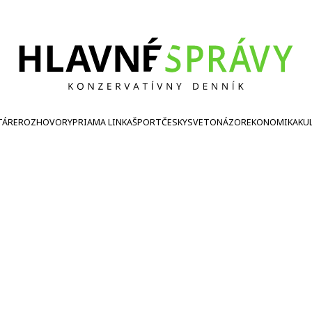
TÁRE
ROZHOVORY
PRIAMA LINKA
ŠPORT
ČESKY
SVETONÁZOR
EKONOMIKA
KU