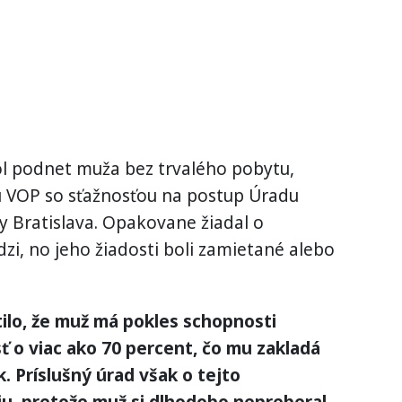
l podnet muža bez trvalého pobytu,
iu VOP so sťažnosťou na postup Úradu
ny Bratislava. Opakovane žiadal o
zi, no jeho žiadosti boli zamietané alebo
tilo, že muž má pokles schopnosti
 o viac ako 70 percent, čo mu zakladá
. Príslušný úrad však o tejto