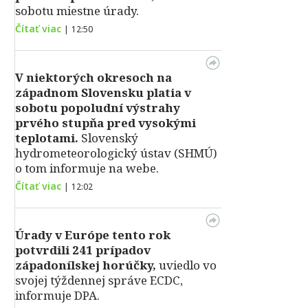
sobotu miestne úrady.
Čítať viac
|
12:50
V niektorých okresoch na
západnom Slovensku platia v
sobotu popoludní výstrahy
prvého stupňa pred vysokými
teplotami.
Slovenský
hydrometeorologický ústav (SHMÚ)
o tom informuje na webe.
Čítať viac
|
12:02
Úrady v Európe tento rok
potvrdili 241 prípadov
západonílskej horúčky,
uviedlo vo
svojej týždennej správe ECDC,
informuje DPA.