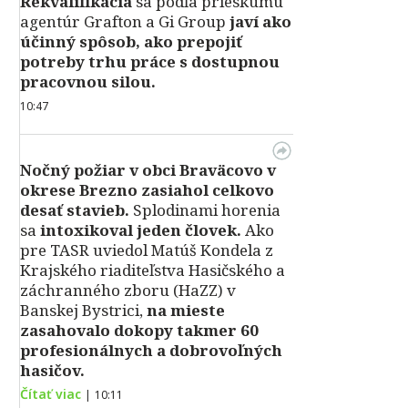
Rekvalifikácia
sa podľa prieskumu
agentúr Grafton a Gi Group
javí ako
účinný spôsob, ako prepojiť
potreby trhu práce s dostupnou
pracovnou silou.
10:47
Nočný požiar v obci Braväcovo v
okrese Brezno zasiahol celkovo
desať stavieb.
Splodinami horenia
sa
intoxikoval jeden človek.
Ako
pre TASR uviedol Matúš Kondela z
Krajského riaditeľstva Hasičského a
záchranného zboru (HaZZ) v
Banskej Bystrici,
na mieste
zasahovalo dokopy takmer 60
profesionálnych a dobrovoľných
hasičov.
Čítať viac
|
10:11