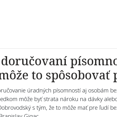
doručovaní písomno
môže to spôsobovať
oručovanie úradných písomností aj osobám bez
edkom môže byť strata nároku na dávky alebo 
Dobrovodský s tým, že to môže mať pre ľudí b
Branislav Gigac