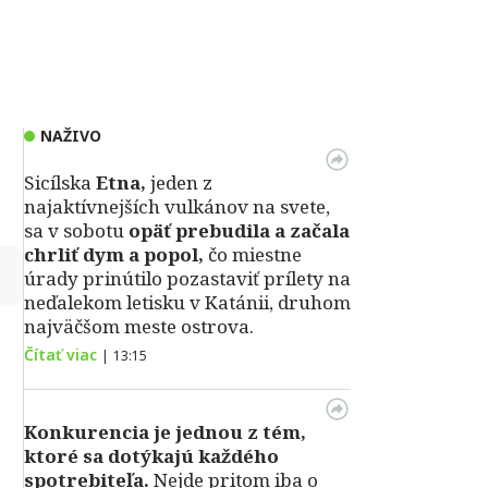
NAŽIVO
Sicílska
Etna,
jeden z
najaktívnejších vulkánov na svete,
sa v sobotu
opäť prebudila a začala
chrliť dym a popol,
čo miestne
↻
úrady prinútilo pozastaviť prílety na
neďalekom letisku v Katánii, druhom
najväčšom meste ostrova.
Čítať viac
|
13:15
Konkurencia je jednou z tém,
ktoré sa dotýkajú každého
spotrebiteľa.
Nejde pritom iba o