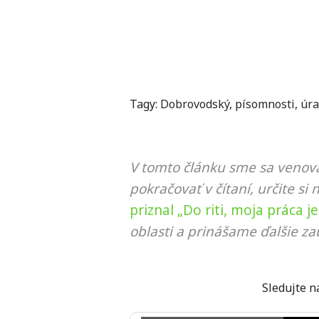
Tagy:
Dobrovodský
,
písomnosti
,
úr
V tomto článku sme sa venova
pokračovať v čítaní, určite si 
priznal „Do riti, moja práca j
oblasti a prinášame ďalšie za
Sledujte