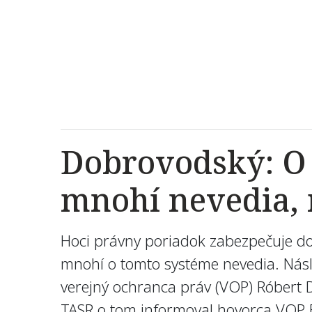
Dobrovodský: O 
mnohí nevedia, 
Hoci právny poriadok zabezpečuje d
mnohí o tomto systéme nevedia. Násl
verejný ochranca práv (VOP) Róbert 
TASR o tom informoval hovorca VOP 