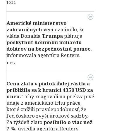
10:52
Americké ministerstvo
zahraničných vecí
oznámilo, že
vláda Donalda
Trumpa
plánuje
poskytnúť Kolumbii miliardu
dolárov na bezpečnostnú pomoc,
informovala agentúra Reuters.
10:52
Cena zlata v piatok ďalej rástla a
priblížila sa k hranici 4350 USD za
uncu.
Trhy reagovali na prekvapivé
údaje z amerického trhu práce,
ktoré znížili pravdepodobnosť, že
Fed čoskoro zvýši úrokové sadzby.
Za týždeň zlato
posilnilo o viac než
7 %,
uviedla agentúra Reuters.