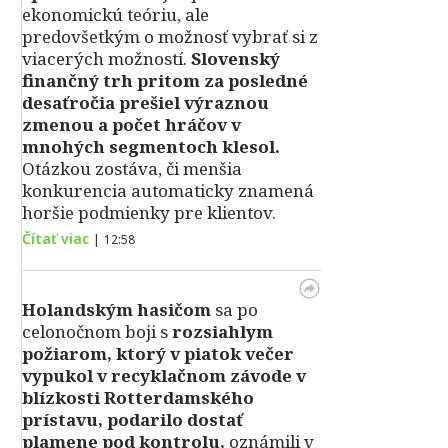
ekonomickú teóriu, ale
predovšetkým o možnosť vybrať si z
viacerých možností.
Slovenský
finančný trh pritom za posledné
desaťročia prešiel výraznou
zmenou a počet hráčov v
mnohých segmentoch klesol.
Otázkou zostáva, či menšia
konkurencia automaticky znamená
horšie podmienky pre klientov.
Čítať viac
|
12:58
Holandským hasičom
sa po
celonočnom boji s
rozsiahlym
požiarom, ktorý v piatok večer
vypukol v recyklačnom závode v
blízkosti Rotterdamského
prístavu, podarilo dostať
plamene pod kontrolu,
oznámili v