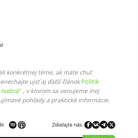
ad
li konkrétnej téme, ak máte chuť
nenechajte ujsť aj ďalší článok
Politik
e nudná“
, v ktorom sa venujeme inej
ujímavé pohľady a praktické informácie.
 nás
Zdieľajte nás