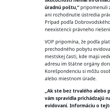
skutočnosti nemal informáci
úradnú poštu,“
pripomenuli z
ani rozhodnutie ústredia prá
Prípad podľa Dobrovodského 
neexistencii právneho riešeni
VOP pripomína, že podľa platn
prechodného pobytu evidova
mestskej časti, kde majú ved
adresu im štátne orgány dor
Korešpondenciu si môžu oso
alebo miestnom úrade.
„Ak ste bez trvalého alebo
vám spravidla prichádzajú n
evidovaní. Informáciu o tej