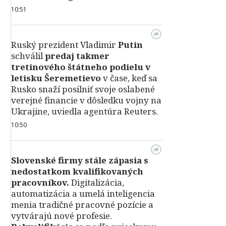
10:51
Ruský prezident Vladimir
Putin
schválil
predaj takmer
tretinového štátneho podielu v
letisku Šeremetievo
v čase, keď sa
Rusko snaží posilniť svoje oslabené
verejné financie v dôsledku vojny na
Ukrajine, uviedla agentúra Reuters.
10:50
Slovenské firmy stále zápasia s
nedostatkom kvalifikovaných
pracovníkov.
Digitalizácia,
automatizácia a umelá inteligencia
menia tradičné pracovné pozície a
vytvárajú nové profesie.