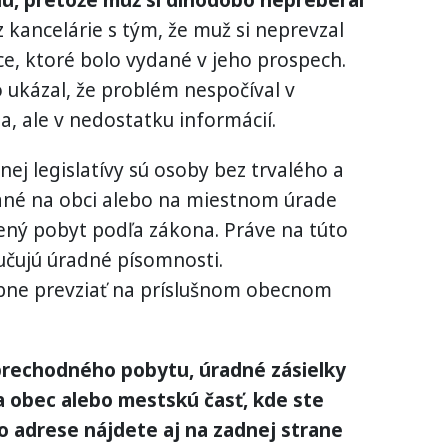
u, pretože muž si dlhodobo nepreberal
 kancelárie s tým, že muž si neprevzal
ce, ktoré bolo vydané v jeho prospech.
ukázal, že problém nespočíval v
a, ale v nedostatku informácií.
ej legislatívy sú osoby bez trvalého a
né na obci alebo na miestnom úrade
ený pobyt podľa zákona. Práve na túto
učujú úradné písomnosti.
bne prevziať na príslušnom obecnom
 prechodného pobytu, úradné zásielky
a obec alebo mestskú časť, kde ste
to adrese nájdete aj na zadnej strane