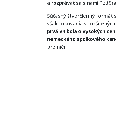
a rozprávať sa s nami,“
zdôra
Súčasný štvorčlenný formát s
však rokovania v rozšírenýc
prvá V4 bola o vysokých cen
nemeckého spolkového kance
premiér.