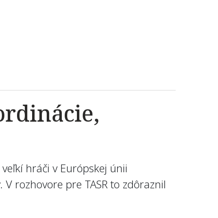
rdinácie,
veľkí hráči v Európskej únii
v. V rozhovore pre TASR to zdôraznil