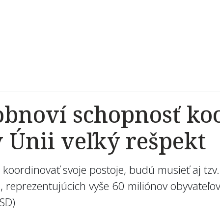
obnoví schopnosť koo
 Únii veľký rešpekt
koordinovať svoje postoje, budú musieť aj tzv. 
n, reprezentujúcich vyše 60 miliónov obyvateľo
-SD)