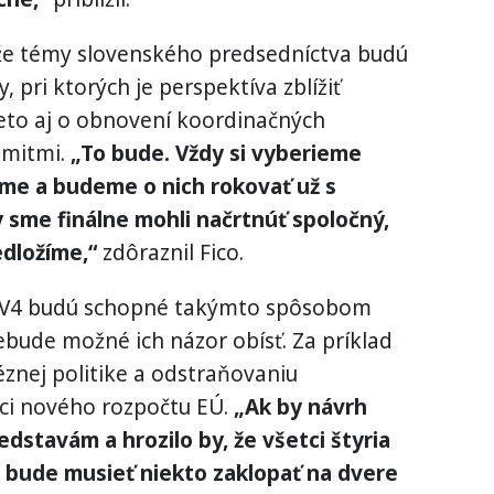
l, že témy slovenského predsedníctva budú
pri ktorých je perspektíva zblížiť
reto aj o obnovení koordinačných
amitmi.
„To bude. Vždy si vyberieme
jeme a budeme o nich rokovať už s
y sme finálne mohli načrtnúť spoločný,
edložíme,“
zdôraznil Fico.
ny V4 budú schopné takýmto spôsobom
ebude možné ich názor obísť. Za príklad
znej politike a odstraňovaniu
mci nového rozpočtu EÚ.
„Ak by návrh
edstavám a hrozilo by, že všetci štyria
 bude musieť niekto zaklopať na dvere