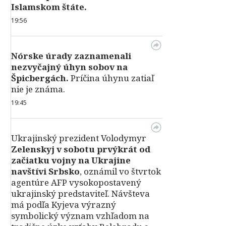
Islamskom štáte.
19:56
Nórske úrady zaznamenali
nezvyčajný úhyn sobov na
Špicbergách.
Príčina úhynu zatiaľ
nie je známa.
19:45
Ukrajinský prezident Volodymyr
Zelenskyj v sobotu prvýkrát od
začiatku vojny na Ukrajine
navštívi Srbsko
, oznámil vo štvrtok
agentúre AFP vysokopostavený
ukrajinský predstaviteľ. Návšteva
má podľa Kyjeva výrazný
symbolický význam vzhľadom na