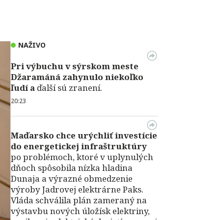
NAŽIVO
Pri výbuchu v
sýrskom meste
Džaramáná zahynulo niekoľko
ľudí a
ďalší sú zranení.
20:23
Maďarsko chce urýchliť investície
do energetickej infraštruktúry
po problémoch, ktoré v uplynulých
dňoch spôsobila nízka hladina
Dunaja a výrazné obmedzenie
výroby Jadrovej elektrárne Paks.
Vláda schválila plán zameraný na
výstavbu nových úložísk elektriny,