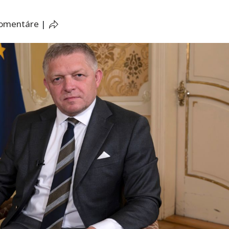
komentáre
|