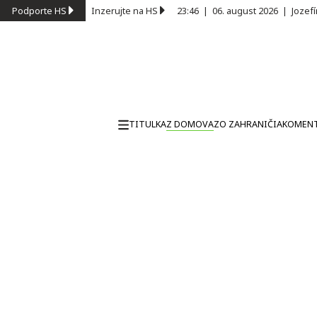
Podporte HS
Inzerujte na HS
23:46
|
06. august 2026
|
Jozef
TITULKA
Z DOMOVA
ZO ZAHRANIČIA
KOMEN