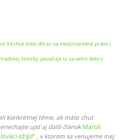
 vo V4 chce klásť dôraz na medzinárodné právo i
hradskej štvorky, považuje to za veľmi dobrú
li konkrétnej téme, ak máte chuť
nenechajte ujsť aj ďalší článok
Maroš
ováci ožijú!“
, v ktorom sa venujeme inej