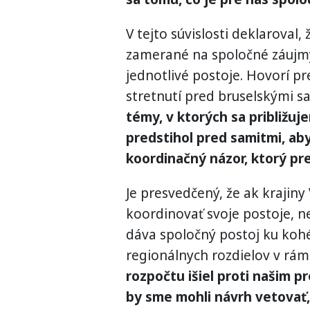
V tejto súvislosti deklarova
zamerané na spoločné záujmy, 
jednotlivé postoje. Hovorí p
stretnutí pred bruselskými s
témy, v ktorých sa približu
predstihol pred samitmi, ab
koordinačný názor, ktorý pr
Je presvedčený, že ak kraji
koordinovať svoje postoje, n
dáva spoločný postoj ku kohé
regionálnych rozdielov v rá
rozpočtu išiel proti našim pr
by sme mohli návrh vetovať,