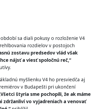
období sa diali pokusy o rozloženie V4
rehlbovania rozdielov v postojoch
asnú zostavu predsedov vlád však
ce nájsť a viesť spoločnú reč,“
utívy.
ákladnú myšlienku V4 ho presviedča aj
remiérov v Budapešti pri ukončení
„Všetci štyria sme pochopili, že ak máme
i zdržanliví vo vyjadreniach a venovať
čné,“
priblížil.