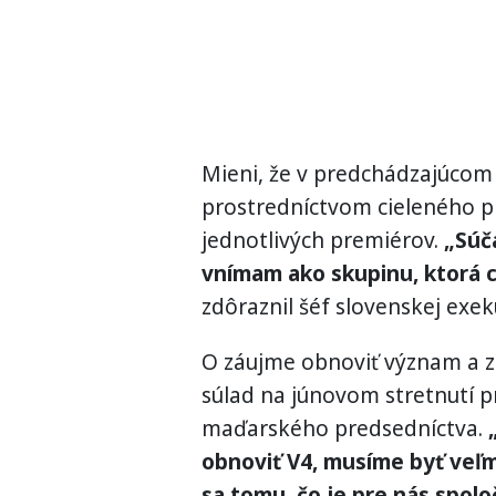
Mieni, že v predchádzajúcom 
prostredníctvom cieleného p
jednotlivých premiérov.
„Súč
vnímam ako skupinu, ktorá ch
zdôraznil šéf slovenskej exek
O záujme obnoviť význam a z
súlad na júnovom stretnutí p
maďarského predsedníctva.
obnoviť V4, musíme byť veľm
sa tomu, čo je pre nás spolo