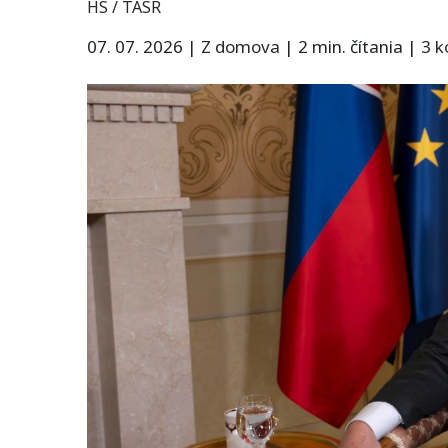
HS / TASR
07. 07. 2026
|
Z domova
|
2 min. čítania
|
3 