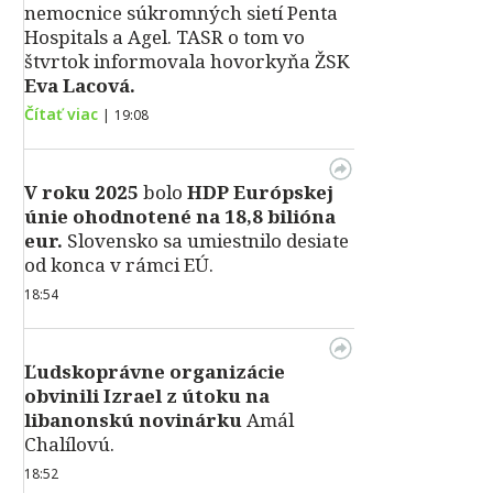
nemocnice súkromných sietí Penta
Hospitals a Agel. TASR o tom vo
štvrtok informovala hovorkyňa ŽSK
Eva Lacová.
Čítať viac
|
19:08
V roku 2025
bolo
HDP
Európskej
únie ohodnotené na 18,8 bilióna
eur.
Slovensko sa umiestnilo desiate
od konca v rámci EÚ.
18:54
Ľudskoprávne organizácie
obvinili Izrael z útoku na
libanonskú novinárku
Amál
Chalílovú.
18:52