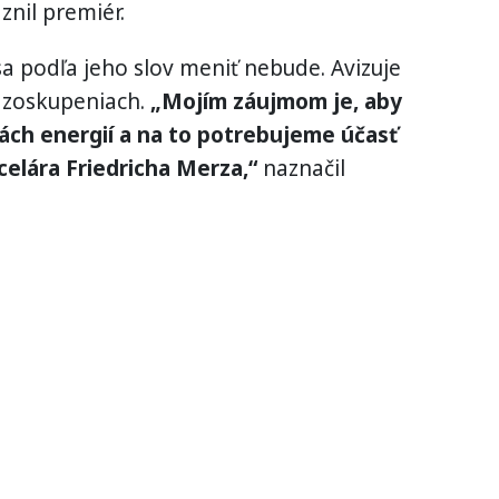
znil premiér.
a podľa jeho slov meniť nebude. Avizuje
h zoskupeniach.
„Mojím záujmom je, aby
ách energií a na to potrebujeme účasť
lára Friedricha Merza,“
naznačil