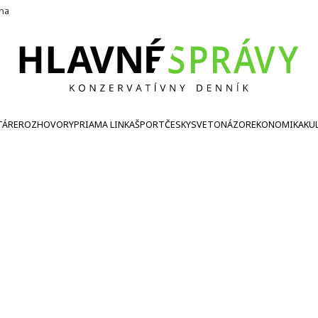
ína
TÁRE
ROZHOVORY
PRIAMA LINKA
ŠPORT
ČESKY
SVETONÁZOR
EKONOMIKA
KU