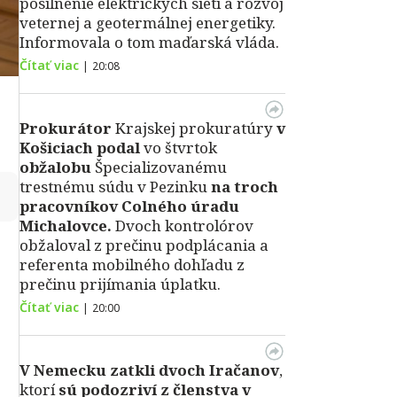
posilnenie elektrických sietí a rozvoj
veternej a geotermálnej energetiky.
Informovala o tom maďarská vláda.
Čítať viac
|
20:08
Prokurátor
Krajskej prokuratúry
v
Košiciach podal
vo štvrtok
obžalobu
Špecializovanému
trestnému súdu v Pezinku
na troch
↻
pracovníkov Colného úradu
Michalovce.
Dvoch kontrolórov
obžaloval z prečinu podplácania a
referenta mobilného dohľadu z
prečinu prijímania úplatku.
Čítať viac
|
20:00
V Nemecku zatkli dvoch Iračanov
,
ktorí
sú podozriví z členstva v