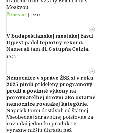
tradične úzke vzťahy Belehradu s
Moskvou.
Čítať viac
|
19:37
V
budapeštianskej mestskej časti
Újpest
padol
teplotný rekord.
Namerali tam
41,6 stupňa Celzia.
19:23
Nemocnice v správe ŽSK si v roku
2025 plnili
pridelený
programový
profil a povinné výkony na
porovnateľnej úrovni ako ostatné
nemocnice rovnakej kategórie.
Napriek tomu dostávali od štátnej
Všeobecnej zdravotnej poisťovne za
rovnakú jednotku produkcie
výrazne nižšiu úhradu než