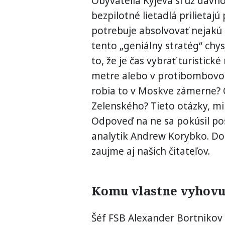
Obyvatelia Kyjeva si už dávno 
bezpilotné lietadlá prilietaj
potrebuje absolvovať nejakú 
tento „geniálny stratég“ chy
to, že je čas vybrať turistick
metre alebo v protibombovom
robia to v Moskve zámerne? C
Zelenského? Tieto otázky, m
Odpoveď na ne sa pokúsil pos
analytik Andrew Korybko. Do
zaujme aj našich čitateľov.
Komu vlastne vyhovu
Šéf FSB Alexander Bortnikov