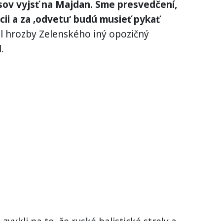
usov vyjsť na Majdan. Sme presvedčení,
cii a za ‚odvetu‘ budú musieť pykať
l hrozby Zelenského iný opozičný
.