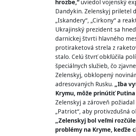
hrozbe,“
uviedol vojenský expe
Dandykin. Zelenskyj priletel d
„Iskandery“, „Cirkony“ a reakt
Ukrajinský prezident sa hne
darnickej štvrti hlavného me
protiraketová strela z raketo
stalo. Celú štvrť obkľúčila pol
špeciálnych služieb, čo zjavn
Zelenskyj, obklopený novinár
adresovaných Rusku.
„Iba vy
Krymu, môže prinútiť Putina
Zelenskyj a zároveň požiadal
„Patriot“, aby protivzdušná 
„Zelenskyj bol veľmi rozčúle
problémy na Kryme, keďže c