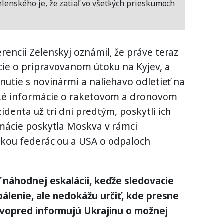
enského je, že zatiaľ vo všetkých prieskumoch
erencii Zelenskyj oznámil, že práve teraz
cie o pripravovanom útoku na Kyjev, a
tnutie s novinármi a naliehavo odletieť na
ské informácie o raketovom a dronovom
identa už tri dni predtým, poskytli ich
rmácie poskytla Moskva v rámci
skou federáciou a USA o odpaloch
ť náhodnej eskalácii, keďže sledovacie
lenie, ale nedokážu určiť, kde presne
 vopred informujú Ukrajinu o možnej