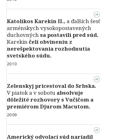
Katolikos Karekin II.,
a ďalších šesť
arménskych vysokopostavených
duchovných
sa postavili pred súd.
Karekin
čelí obvineniu z
nerešpektovania rozhodnutia
svetského súdu.
20:10
Zelenskyj pricestoval do Srbska.
V piatok a v sobotu
absolvuje
dôležité rozhovory s Vučičom a
premiérom Djurom Macutom.
20:09
Americký odvolací súd nariadil