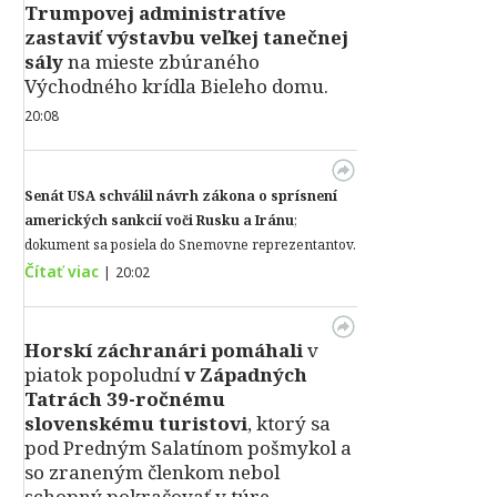
Trumpovej administratíve
zastaviť výstavbu veľkej tanečnej
sály
na mieste zbúraného
Východného krídla Bieleho domu.
20:08
Senát USA schválil návrh zákona o sprísnení
amerických sankcií voči Rusku a Iránu
;
dokument sa posiela do Snemovne reprezentantov.
Čítať viac
|
20:02
Horskí záchranári pomáhali
v
piatok popoludní
v Západných
Tatrách 39-ročnému
slovenskému turistovi
, ktorý sa
pod Predným Salatínom pošmykol a
so zraneným členkom nebol
schopný pokračovať v túre.