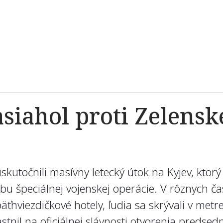
asiahol proti Zelens
uskutočnili masívny letecký útok na Kyjev, ktor
dobu špeciálnej vojenskej operácie. V rôznych č
ťhviezdičkové hotely, ľudia sa skrývali v metre
tnil na oficiálnej slávnosti otvorenia predsedn