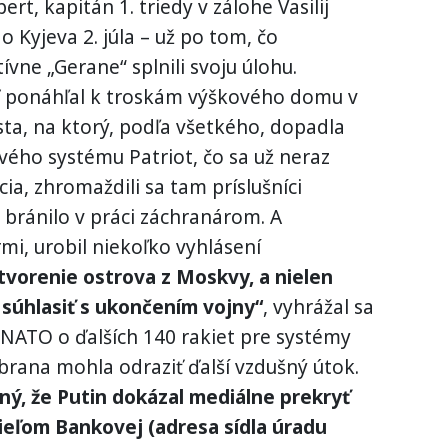
rt, kapitán 1. triedy v zálohe Vasilij
o Kyjeva 2. júla – už po tom, čo
ívne „Gerane“ splnili svoju úlohu.
ď ponáhľal k troskám výškového domu v
sta, na ktorý, podľa všetkého, dopadla
vého systému Patriot, čo sa už neraz
ícia, zhromaždili sa tam príslušníci
e bránilo v práci záchranárom. A
mi, urobil niekoľko vyhlásení
tvorenie ostrova z Moskvy, a nielen
 súhlasiť s ukončením vojny“
, vyhrážal sa
 NATO o ďalších 140 rakiet pre systémy
obrana mohla odraziť ďalší vzdušný útok.
ný, že Putin dokázal mediálne prekryť
ieľom Bankovej (adresa sídla úradu