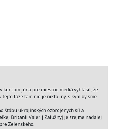
v koncom júna pre miestne médiá vyhlásil, že
 v tejto fáze tam nie je nikto iný, s kým by sme
o štábu ukrajinských ozbrojených síl a
eľkej Británii Valerij Zalužnyj je zrejme naďalej
pre Zelenského.