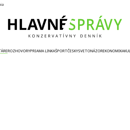
nia
TÁRE
ROZHOVORY
PRIAMA LINKA
ŠPORT
ČESKY
SVETONÁZOR
EKONOMIKA
KU