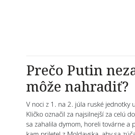
Prečo Putin nez
môže nahradiť?
V noci z 1. na 2. júla ruské jednotky 
Kličko označil za najsilnejší za celú 
sa zahalila dymom, horeli továrne a pä
kam priletel z Moldavska, aby sa zúčas