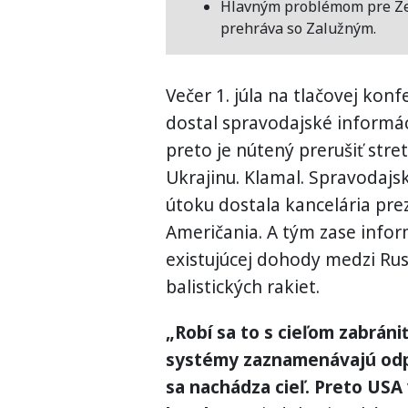
Hlavným problémom pre Zel
prehráva so Zalužným.
Večer 1. júla na tlačovej konf
dostal spravodajské informá
preto je nútený prerušiť stre
Ukrajinu. Klamal. Spravodaj
útoku dostala kancelária prez
Američania. A tým zase info
existujúcej dohody medzi Ru
balistických rakiet.
„Robí sa to s cieľom zabráni
systémy zaznamenávajú odpá
sa nachádza cieľ. Preto USA