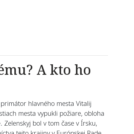
kému? A kto ho
ý primátor hlavného mesta Vitalij
astiach mesta vypukli požiare, obloha
. Zelenskyj bol v tom čase v Írsku,
íctva tejto krajiny v Európskej Rade