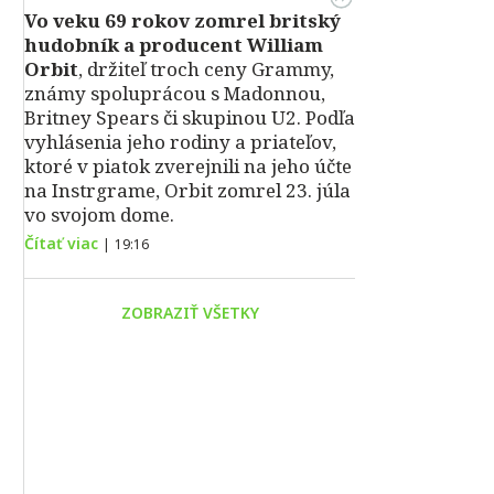
Vo veku 69 rokov zomrel britský
hudobník a producent William
Orbit
, držiteľ troch ceny Grammy,
známy spoluprácou s Madonnou,
Britney Spears či skupinou U2. Podľa
vyhlásenia jeho rodiny a priateľov,
ktoré v piatok zverejnili na jeho účte
na Instrgrame, Orbit zomrel 23. júla
vo svojom dome.
Čítať viac
|
19:16
ZOBRAZIŤ VŠETKY