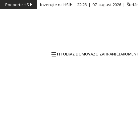
Podporte HS
Inzerujte na HS
22:28
|
07. august 2026
|
Štefá
TITULKA
Z DOMOVA
ZO ZAHRANIČIA
KOMEN