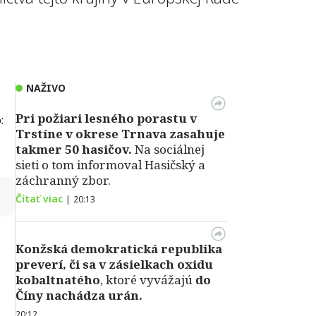
NAŽIVO
Pri požiari lesného porastu v
:
Trstíne v okrese Trnava zasahuje
takmer 50 hasičov.
Na sociálnej
sieti o tom informoval Hasičský a
záchranný zbor.
↻
Čítať viac
|
20:13
Konžská demokratická republika
preverí, či sa v zásielkach oxidu
kobaltnatého
, ktoré vyvážajú
do
Číny nachádza urán.
20:12