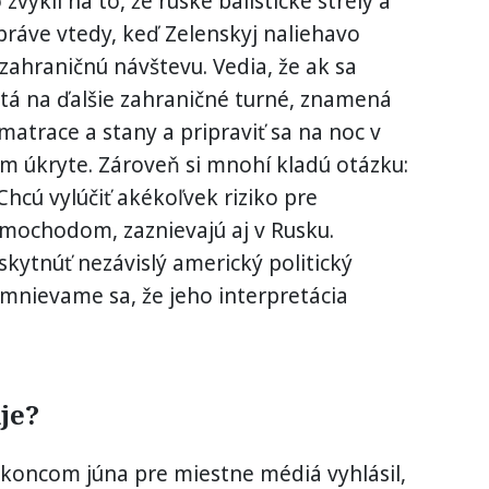
zvykli na to, že ruské balistické strely a
ú práve vtedy, keď Zelenskyj naliehavo
zahraničnú návštevu. Vedia, že ak sa
stá na ďalšie zahraničné turné, znamená
é matrace a stany a pripraviť sa na noc v
 úkryte. Zároveň si mnohí kladú otázku:
hcú vylúčiť akékoľvek riziko pre
imochodom, zaznievajú aj v Rusku.
kytnúť nezávislý americký politický
mnievame sa, že jeho interpretácia
je?
 koncom júna pre miestne médiá vyhlásil,