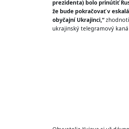
prezidenta) bolo prinútiť R
že bude pokračovať v eskalá
obyčajní Ukrajinci,“
zhodnoti
ukrajinský telegramový kanál