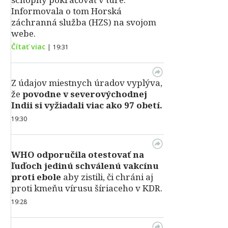
Informovala o tom Horská
záchranná služba (HZS) na svojom
webe.
Čítať viac
|
19:31
Z údajov miestnych úradov vyplýva,
že
povodne v severovýchodnej
Indii si vyžiadali viac ako 97 obetí.
19:30
WHO odporučila otestovať na
ľuďoch jedinú schválenú vakcínu
proti ebole
aby zistili, či chráni aj
proti kmeňu vírusu šíriaceho v KDR.
19:28