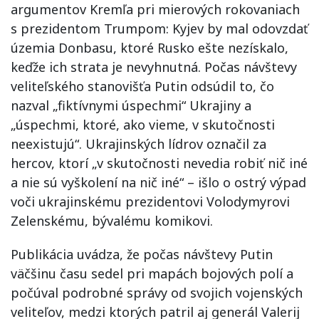
argumentov Kremľa pri mierových rokovaniach
s prezidentom Trumpom: Kyjev by mal odovzdať
územia Donbasu, ktoré Rusko ešte nezískalo,
keďže ich strata je nevyhnutná. Počas návštevy
veliteľského stanovišťa Putin odsúdil to, čo
nazval „fiktívnymi úspechmi“ Ukrajiny a
„úspechmi, ktoré, ako vieme, v skutočnosti
neexistujú“. Ukrajinských lídrov označil za
hercov, ktorí „v skutočnosti nevedia robiť nič iné
a nie sú vyškolení na nič iné“ – išlo o ostrý výpad
voči ukrajinskému prezidentovi Volodymyrovi
Zelenskému, bývalému komikovi.
Publikácia uvádza, že počas návštevy Putin
väčšinu času sedel pri mapách bojových polí a
počúval podrobné správy od svojich vojenských
veliteľov, medzi ktorých patril aj generál Valerij