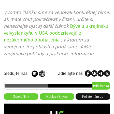
V tomto článku sme sa venovali konkrétnej téme,
ak máte chuť pokračovať v čítaní, určite si
nenechajte ujsť aj ďalší článok
Bývalú ukrajinskú
veľvyslankyňu v USA podozrievajú z
nezákonného obohatenia
, v ktorom sa
venujeme inej oblasti a prinášame ďalšie
zaujímavé pohľady a praktické informácie.
Sledujte nás
Zdieľajte nás
Prihlásiť sa
Zdieľať link
Nahlásiť chybu
Pošlite nám tip