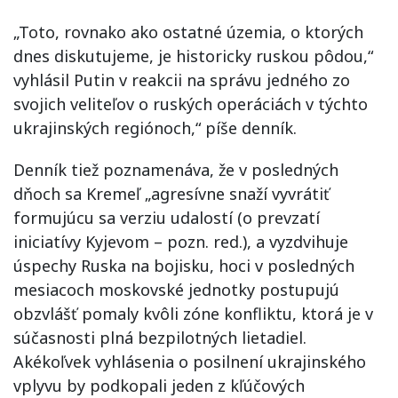
„Toto, rovnako ako ostatné územia, o ktorých
dnes diskutujeme, je historicky ruskou pôdou,“
vyhlásil Putin v reakcii na správu jedného zo
svojich veliteľov o ruských operáciách v týchto
ukrajinských regiónoch,“ píše denník.
Denník tiež poznamenáva, že v posledných
dňoch sa Kremeľ „agresívne snaží vyvrátiť
formujúcu sa verziu udalostí (o prevzatí
iniciatívy Kyjevom – pozn. red.), a vyzdvihuje
úspechy Ruska na bojisku, hoci v posledných
mesiacoch moskovské jednotky postupujú
obzvlášť pomaly kvôli zóne konfliktu, ktorá je v
súčasnosti plná bezpilotných lietadiel.
Akékoľvek vyhlásenia o posilnení ukrajinského
vplyvu by podkopali jeden z kľúčových