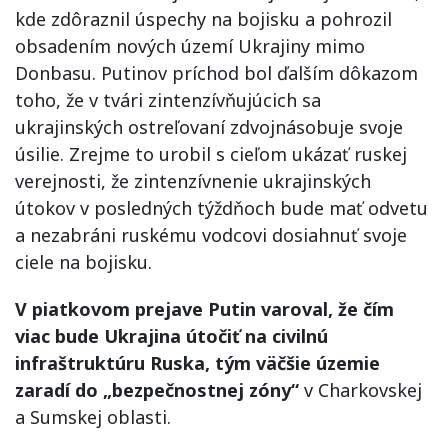
kde zdôraznil úspechy na bojisku a pohrozil
obsadením nových území Ukrajiny mimo
Donbasu. Putinov príchod bol ďalším dôkazom
toho, že v tvári zintenzívňujúcich sa
ukrajinských ostreľovaní zdvojnásobuje svoje
úsilie. Zrejme to urobil s cieľom ukázať ruskej
verejnosti, že zintenzívnenie ukrajinských
útokov v posledných týždňoch bude mať odvetu
a nezabráni ruskému vodcovi dosiahnuť svoje
ciele na bojisku.
V piatkovom prejave Putin varoval, že čím
viac bude Ukrajina útočiť na civilnú
infraštruktúru Ruska, tým väčšie územie
zaradí do „bezpečnostnej zóny“
v Charkovskej
a Sumskej oblasti.