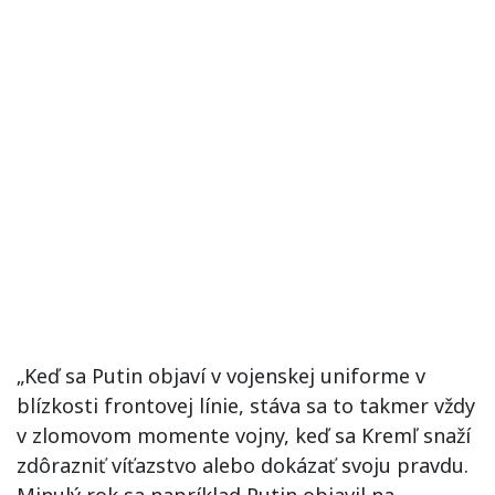
„Keď sa Putin objaví v vojenskej uniforme v
blízkosti frontovej línie, stáva sa to takmer vždy
v zlomovom momente vojny, keď sa Kremľ snaží
zdôrazniť víťazstvo alebo dokázať svoju pravdu.
Minulý rok sa napríklad Putin objavil na