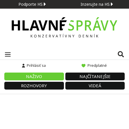
Podporte HS
Inzerujte na HS
Prihlásiť sa
Predplatné
NAŽIVO
NAJČÍTANEJŠIE
ROZHOVORY
VIDEÁ