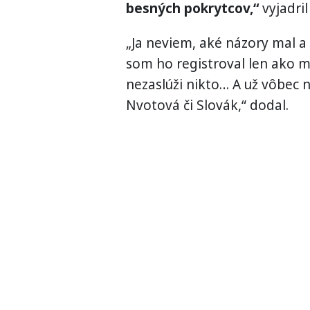
besných pokrytcov,“
vyjadri
„Ja neviem, aké názory mal 
som ho registroval len ako m
nezaslúži nikto… A už vôbec 
Nvotová či Slovák,“ dodal.