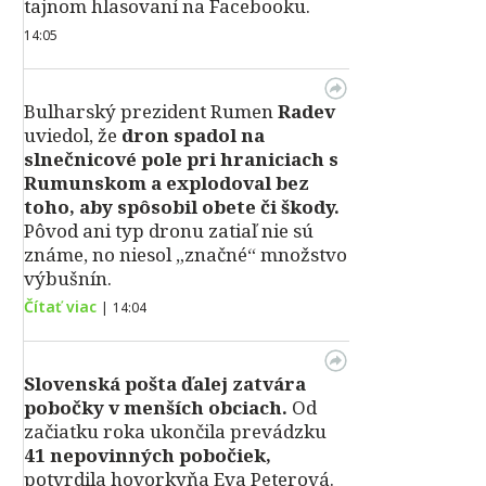
tajnom hlasovaní na Facebooku.
14:05
Bulharský prezident Rumen
Radev
uviedol, že
dron spadol na
slnečnicové pole pri hraniciach s
Rumunskom a explodoval bez
toho, aby spôsobil obete či škody.
Pôvod ani typ dronu zatiaľ nie sú
známe, no niesol „značné“ množstvo
výbušnín.
Čítať viac
|
14:04
Slovenská pošta ďalej zatvára
pobočky v menších obciach.
Od
začiatku roka ukončila prevádzku
41 nepovinných pobočiek,
potvrdila hovorkyňa Eva Peterová.