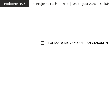
Podporte HS
Inzerujte na HS
16:33
|
08. august 2026
|
Oskár
TITULKA
Z DOMOVA
ZO ZAHRANIČIA
KOMEN