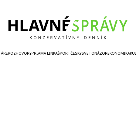
TÁRE
ROZHOVORY
PRIAMA LINKA
ŠPORT
ČESKY
SVETONÁZOR
EKONOMIKA
KU