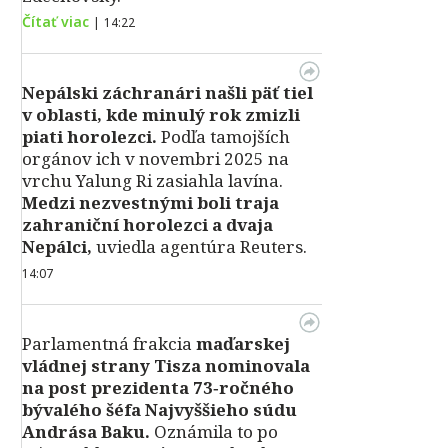
Čítať viac
|
14:22
Nepálski záchranári našli päť tiel
v oblasti, kde minulý rok zmizli
piati horolezci.
Podľa tamojších
orgánov ich v novembri 2025 na
vrchu Yalung Ri zasiahla lavína.
Medzi nezvestnými boli traja
zahraniční horolezci a dvaja
Nepálci,
uviedla agentúra Reuters.
14:07
Parlamentná frakcia
maďarskej
vládnej strany Tisza nominovala
na post prezidenta 73‑ročného
bývalého šéfa Najvyššieho súdu
Andrása Baku.
Oznámila to po