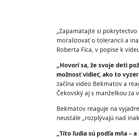
„Zapamätajte si pokrytectvo 
moralizovať o tolerancii a i
Roberta Fica, v popise k videu,
„Hovorí sa, že svoje deti po
možnosť vidieť, ako to vyzer
začína video Bekmatov a reag
Čekovský aj s manželkou za v
Bekmatov reaguje na vyjadren
neustále „rozplývajú nad inak
„Títo ľudia sú podľa mňa – a