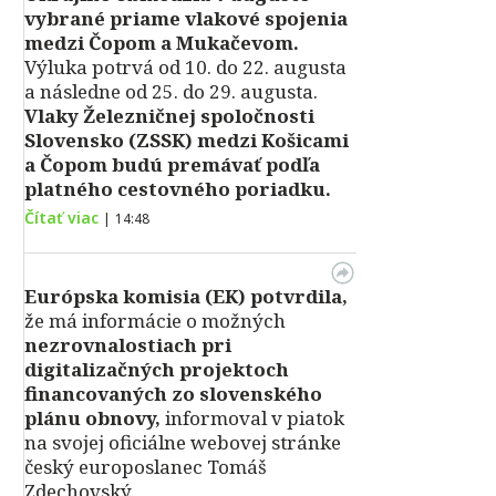
vybrané priame vlakové spojenia
medzi Čopom a Mukačevom.
Výluka potrvá od 10. do 22. augusta
a následne od 25. do 29. augusta.
Vlaky Železničnej spoločnosti
Slovensko (ZSSK) medzi Košicami
a Čopom budú premávať podľa
platného cestovného poriadku.
Čítať viac
|
14:48
Európska komisia (EK) potvrdila,
že má informácie o možných
nezrovnalostiach pri
digitalizačných projektoch
financovaných zo slovenského
plánu obnovy,
informoval v piatok
na svojej oficiálne webovej stránke
český europoslanec Tomáš
Zdechovský.