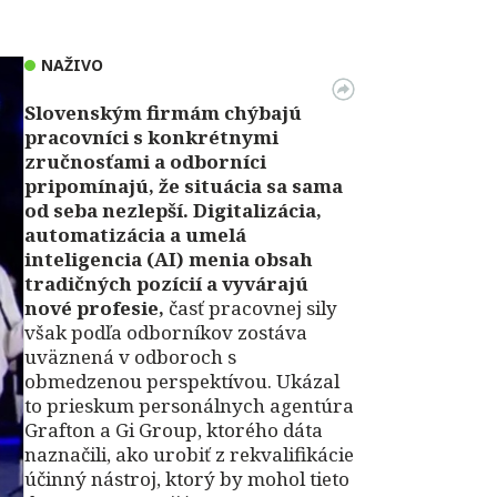
NAŽIVO
Slovenským firmám chýbajú
pracovníci s konkrétnymi
zručnosťami a odborníci
pripomínajú, že situácia sa sama
od seba nezlepší.
Digitalizácia,
automatizácia a umelá
inteligencia (AI) menia obsah
tradičných pozícií a vyvárajú
nové profesie,
časť pracovnej sily
však podľa odborníkov zostáva
uväznená v odboroch s
obmedzenou perspektívou. Ukázal
to prieskum personálnych agentúra
Grafton a Gi Group, ktorého dáta
naznačili, ako urobiť z rekvalifikácie
účinný nástroj, ktorý by mohol tieto