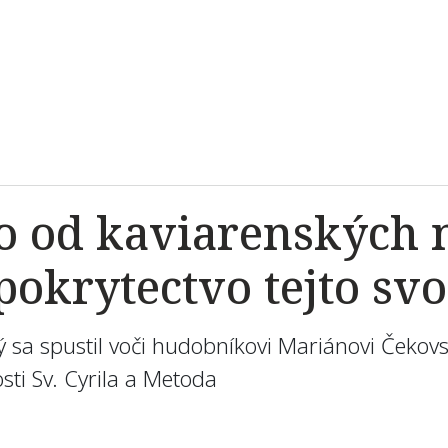
o od kaviarenských
pokrytectvo tejto sv
ý sa spustil voči hudobníkovi Mariánovi Čekov
sti Sv. Cyrila a Metoda