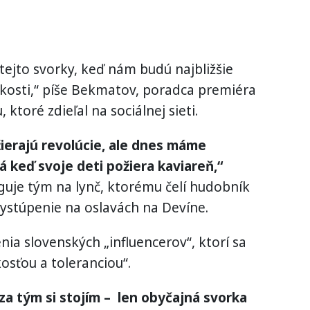
tejto svorky, keď nám budú najbližšie
nakosti,“ píše Bekmatov, poradca premiéra
 ktoré zdieľal na sociálnej sieti.
žierajú revolúcie, ale dnes máme
á keď svoje deti požiera kaviareň,“
uje tým na lynč, ktorému čelí hudobník
ystúpenie na oslavách na Devíne.
ia slovenských „influencerov“, ktorí sa
osťou a toleranciou“.
 za tým si stojím – len obyčajná svorka