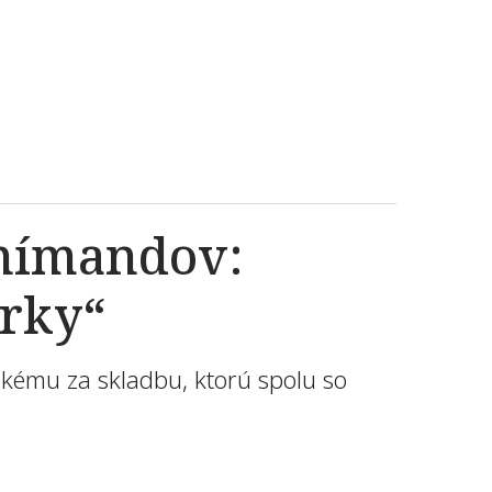
 nímandov:
orky“
skému za skladbu, ktorú spolu so