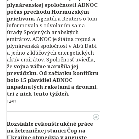
plynárenskej spoločnosti ADNOC
počas prechodu Hormuzským
prielivom.
Agentúra Reuters o tom
informovala s odvolaním sa na
úrady Spojených arabských
emirátov. ADNOC je štátna ropná a
plynárenská spoločnosť v Abú Dabí
a jedno z kľúčových energetických
aktív emirátov. Spoločnosť uviedla,
že
vojna vážne narušila jej
prevádzku. Od začiatku konfliktu
bolo 15 plavidiel ADNOC
napadnutých raketami a dronmi,
tri z nich tento týždeň.
14:53
Rozsiahle rekonštrukčné práce
na železničnej stanici Čop na
Ukrajine obmedzia v auguste