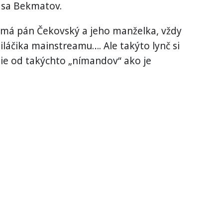
l sa Bekmatov.
a má pán Čekovský a jeho manželka, vždy
iláčika mainstreamu…. Ale takýto lynč si
nie od takýchto „nímandov“ ako je