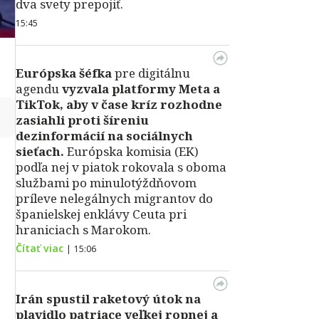
dva svety prepojiť.
15:45
Európska šéfka
pre digitálnu
agendu
vyzvala platformy Meta a
TikTok, aby v čase kríz rozhodne
↻
zasiahli proti šíreniu
dezinformácií na sociálnych
sieťach.
Európska komisia (EK)
podľa nej v piatok rokovala s oboma
službami po minulotýždňovom
príleve nelegálnych migrantov do
španielskej enklávy Ceuta pri
hraniciach s Marokom.
Čítať viac
|
15:06
Irán spustil raketový útok na
plavidlo patriace veľkej ropnej a