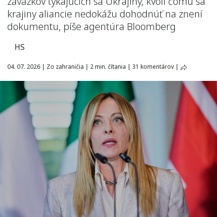
záväzkov týkajúcich sa Ukrajiny, kvôli čomu sa
krajiny aliancie nedokážu dohodnúť na znení
dokumentu, píše agentúra Bloomberg
HS
04. 07. 2026
|
Zo zahraničia
|
2 min. čítania
|
31 komentárov
|