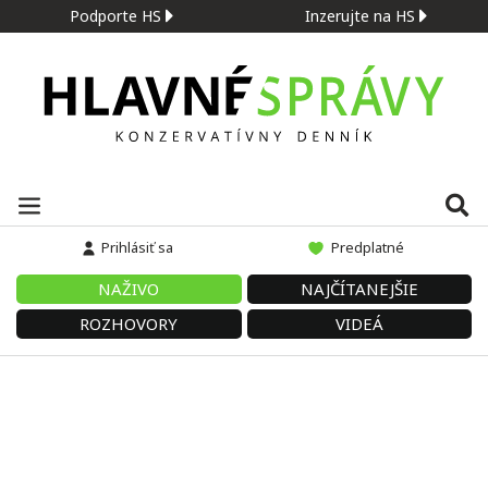
Podporte HS
Inzerujte na HS
Prihlásiť sa
Predplatné
NAŽIVO
NAJČÍTANEJŠIE
ROZHOVORY
VIDEÁ