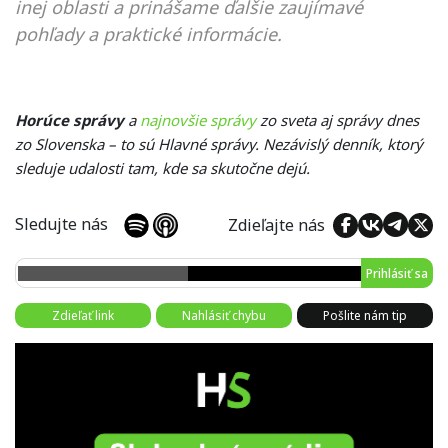
inej oblasti a prinášame ďalšie zaujímavé
pohľady a praktické informácie.
Horúce správy
a
najnovšie správy
zo sveta aj správy dnes
zo Slovenska – to sú Hlavné správy. Nezávislý denník, ktorý
sleduje udalosti tam, kde sa skutočne dejú.
Sledujte nás
Zdieľajte nás
Prihlásiť sa
Zdieľať link
Nahlásiť chybu
Pošlite nám tip