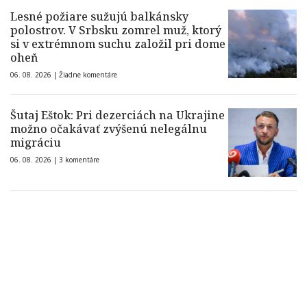
Lesné požiare sužujú balkánsky
polostrov. V Srbsku zomrel muž, ktorý
si v extrémnom suchu založil pri dome
oheň
06. 08. 2026 |
Žiadne komentáre
Šutaj Eštok: Pri dezerciách na Ukrajine
možno očakávať zvýšenú nelegálnu
migráciu
06. 08. 2026 |
3 komentáre