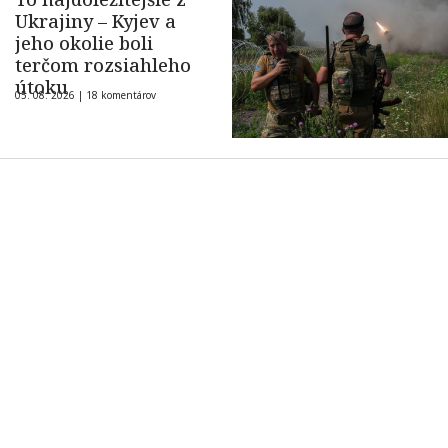
Ukrajiny – Kyjev a
jeho okolie boli
terčom rozsiahleho
útoku
05. 08. 2026 |
18 komentárov