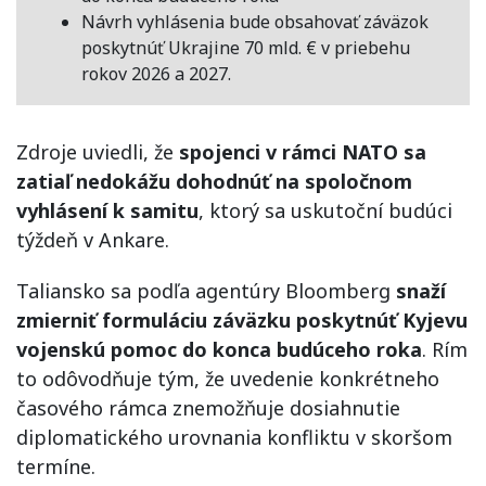
Návrh vyhlásenia bude obsahovať záväzok
poskytnúť Ukrajine 70 mld. € v priebehu
rokov 2026 a 2027.
Zdroje uviedli, že
spojenci v rámci NATO sa
zatiaľ nedokážu dohodnúť na spoločnom
vyhlásení k samitu
, ktorý sa uskutoční budúci
týždeň v Ankare.
Taliansko sa podľa agentúry Bloomberg
snaží
zmierniť formuláciu záväzku poskytnúť Kyjevu
vojenskú pomoc do konca budúceho roka
. Rím
to odôvodňuje tým, že uvedenie konkrétneho
časového rámca znemožňuje dosiahnutie
diplomatického urovnania konfliktu v skoršom
termíne.