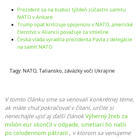
Prezident sa na budúci týždeň zúčastní samitu
NATO v Ankare
Trump opäť kritizuje spojencov v NATO, americké
členstvo v Aliancii považuje za smiešne
Česká vláda vyradila prezidenta Pavla z delegácie
na samit NATO
Tagy:
NATO
,
Taliansko
,
záväzky voči Ukrajine
V tomto článku sme sa venovali konkrétnej téme,
ak máte chuť pokračovať v čítaní, určite si
nenechajte ujsť aj ďalší článok
Výherný žreb za
milión eur skončil v odpade, smetiari ho našli
po celodennom pátraní
, v ktorom sa venujeme