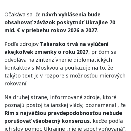
Očakáva sa, že
návrh vyhlásenia bude
obsahovať záväzok poskytnúť Ukrajine 70
mld. € v priebehu rokov 2026 a 2027
.
Podľa zdrojov
Taliansko trvá na vylúčení
akejkoľvek zmienky o roku 2027
, pričom sa
odvoláva na zintenzívnenie diplomatických
kontaktov s Moskvou a poukazuje na to, že
takýto text je v rozpore s možnosťou mierových
rokovaní.
Na druhej strane, informované zdroje, ktoré
poznajú postoj talianskej vlády, poznamenali, že
Rím s najväčšou pravdepodobnosťou nebude
porušovať všeobecný konsenzus
, keďže podľa
ich slov pomoc Ukrajine „nie je spochybňovaná“.