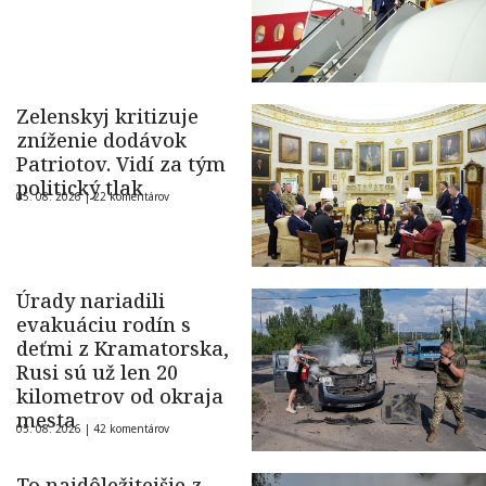
Zelenskyj kritizuje
zníženie dodávok
Patriotov. Vidí za tým
politický tlak
05. 08. 2026 |
22 komentárov
Úrady nariadili
evakuáciu rodín s
deťmi z Kramatorska,
Rusi sú už len 20
kilometrov od okraja
mesta
05. 08. 2026 |
42 komentárov
To najdôležitejšie z