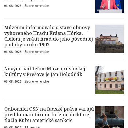
06. 08. 2026 |
Žiadne komentáre
Múzeum informovalo o stave obnovy
vyhoreného Hradu Krásna Hôrka.
Cieľom je vrátiť hrad do jeho pôvodnej
podoby z roku 1903
06. 08. 2026 |
Žiadne komentáre
Novým riaditeľom Múzea rusínskej
kultúry v Prešove je Ján Holodňák
06. 08. 2026 |
Žiadne komentáre
Odborníci OSN na ľudské práva varujú
pred humanitárnou krízou, do ktorej
tlačia Kubu americké sankcie
06. 08. 2026 |
1 komentár