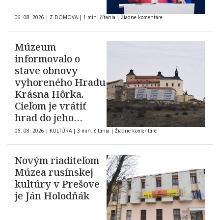
06. 08. 2026
|
Z DOMOVA
|
1 min. čítania
|
Žiadne komentáre
Múzeum
informovalo o
stave obnovy
vyhoreného Hradu
Krásna Hôrka.
Cieľom je vrátiť
hrad do jeho
pôvodnej podoby z
06. 08. 2026
|
KULTÚRA
|
3 min. čítania
|
Žiadne komentáre
roku 1903
Novým riaditeľom
Múzea rusínskej
kultúry v Prešove
je Ján Holodňák