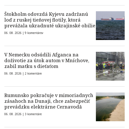
Štokholm odovzdá Kyjevu zadržanú
loď z ruskej tieňovej flotily, ktorá
prevážala ukradnuté ukrajinské obilie
06. 08. 2026 |
9 komentárov
V Nemecku odsúdili Afganca na
doživotie za útok autom v Mníchove,
zabil matku s dieťaťom
06. 08. 2026 |
2 komentáre
Rumunsko pokračuje v mimoriadnych
zásahoch na Dunaji, chce zabezpečiť
prevádzku elektrárne Cernavodă
06. 08. 2026 |
3 komentáre