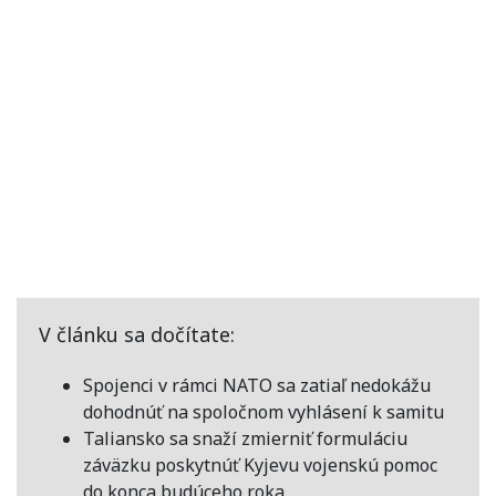
V článku sa dočítate:
Spojenci v rámci NATO sa zatiaľ nedokážu
dohodnúť na spoločnom vyhlásení k samitu
Taliansko sa snaží zmierniť formuláciu
záväzku poskytnúť Kyjevu vojenskú pomoc
do konca budúceho roka