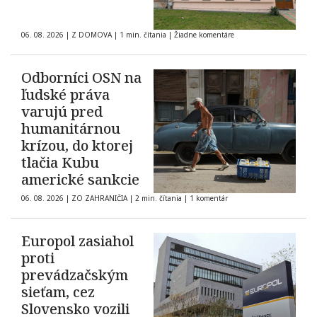
06. 08. 2026
|
Z DOMOVA
|
1 min. čítania
|
Žiadne komentáre
Odborníci OSN na
ľudské práva
varujú pred
humanitárnou
krízou, do ktorej
tlačia Kubu
americké sankcie
06. 08. 2026
|
ZO ZAHRANIČIA
|
2 min. čítania
|
1 komentár
Europol zasiahol
proti
prevádzačským
sieťam, cez
Slovensko vozili