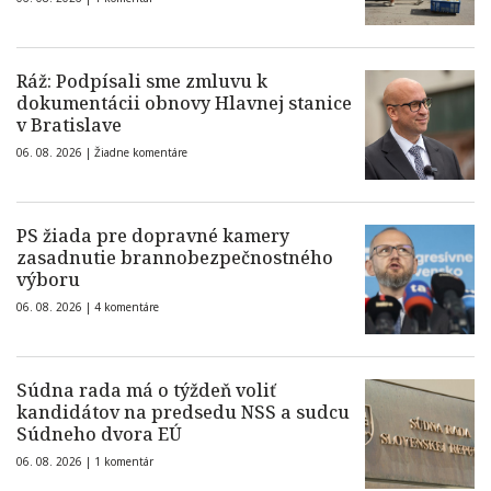
Ráž: Podpísali sme zmluvu k
dokumentácii obnovy Hlavnej stanice
v Bratislave
06. 08. 2026 |
Žiadne komentáre
PS žiada pre dopravné kamery
zasadnutie brannobezpečnostného
výboru
06. 08. 2026 |
4 komentáre
Súdna rada má o týždeň voliť
kandidátov na predsedu NSS a sudcu
Súdneho dvora EÚ
06. 08. 2026 |
1 komentár