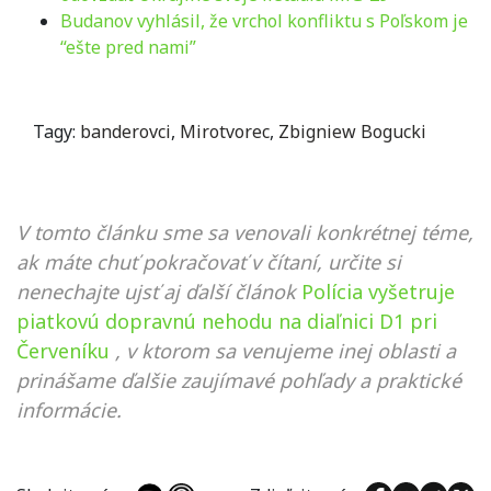
Budanov vyhlásil, že vrchol konfliktu s Poľskom je
“ešte pred nami”
Tagy:
banderovci
,
Mirotvorec
,
Zbigniew Bogucki
V tomto článku sme sa venovali konkrétnej téme,
ak máte chuť pokračovať v čítaní, určite si
nenechajte ujsť aj ďalší článok
Polícia vyšetruje
piatkovú dopravnú nehodu na diaľnici D1 pri
Červeníku
, v ktorom sa venujeme inej oblasti a
prinášame ďalšie zaujímavé pohľady a praktické
informácie.