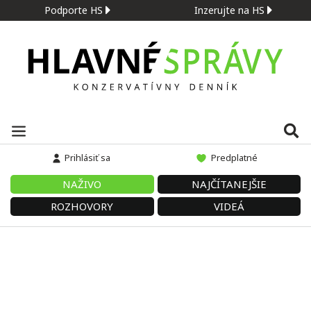
Podporte HS
Inzerujte na HS
Prihlásiť sa
Predplatné
NAŽIVO
NAJČÍTANEJŠIE
ROZHOVORY
VIDEÁ