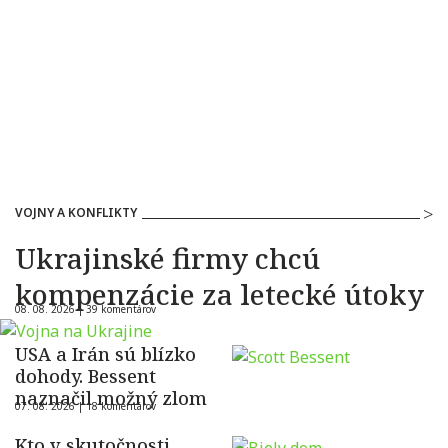
VOJNY A KONFLIKTY
Ukrajinské firmy chcú
kompenzácie za letecké útoky
08. 08. 2026 |
39 komentárov
USA a Irán sú blízko
dohody. Bessent
naznačil možný zlom
07. 08. 2026 |
18 komentárov
Kto v skutočnosti