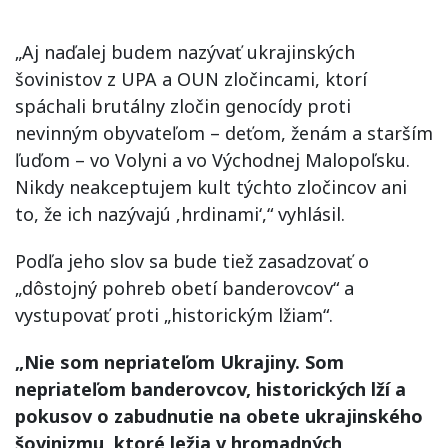
„Aj naďalej budem nazývať ukrajinských
šovinistov z UPA a OUN zločincami, ktorí
spáchali brutálny zločin genocídy proti
nevinným obyvateľom – deťom, ženám a starším
ľuďom – vo Volyni a vo Východnej Malopoľsku.
Nikdy neakceptujem kult týchto zločincov ani
to, že ich nazývajú ‚hrdinami‘,“ vyhlásil.
Podľa jeho slov sa bude tiež zasadzovať o
„dôstojný pohreb obetí banderovcov“ a
vystupovať proti „historickým lžiam“.
„Nie som nepriateľom Ukrajiny. Som
nepriateľom banderovcov, historických lží a
pokusov o zabudnutie na obete ukrajinského
šovinizmu, ktoré ležia v hromadných