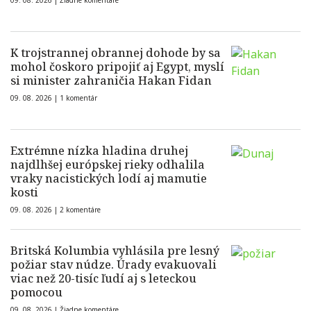
09. 08. 2026 |
Žiadne komentáre
K trojstrannej obrannej dohode by sa
mohol čoskoro pripojiť aj Egypt, myslí
si minister zahraničia Hakan Fidan
09. 08. 2026 |
1 komentár
Extrémne nízka hladina druhej
najdlhšej európskej rieky odhalila
vraky nacistických lodí aj mamutie
kosti
09. 08. 2026 |
2 komentáre
Britská Kolumbia vyhlásila pre lesný
požiar stav núdze. Úrady evakuovali
viac než 20-tisíc ľudí aj s leteckou
pomocou
09. 08. 2026 |
Žiadne komentáre