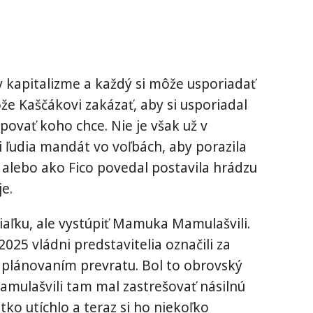
v kapitalizme a každý si môže usporiadať
že Kaščákovi zakázať, aby si usporiadal
upovať koho chce. Nie je však už v
li ľudia mandát vo voľbách, aby porazila
alebo ako Fico povedal postavila hrádzu
e.
iaľku, ale vystúpiť Mamuka Mamulašvili.
025 vládni predstavitelia označili za
s plánovaním prevratu. Bol to obrovský
mulašvili tam mal zastrešovať násilnú
ko utíchlo a teraz si ho niekoľko