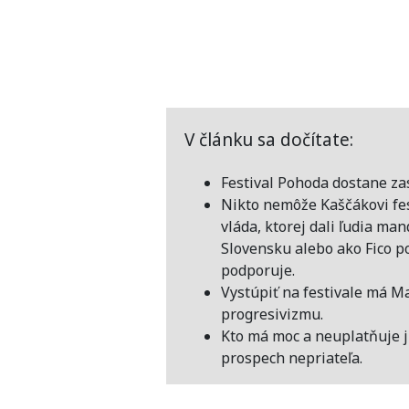
V článku sa dočítate:
Festival Pohoda dostane zas
Nikto nemôže Kaščákovi fest
vláda, ktorej dali ľudia ma
Slovensku alebo ako Fico p
podporuje.
Vystúpiť na festivale má M
progresivizmu.
Kto má moc a neuplatňuje ju 
prospech nepriateľa.