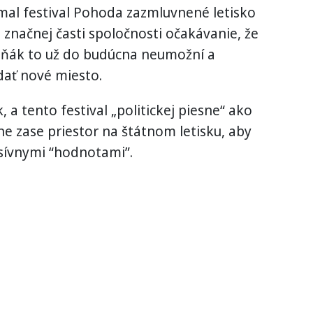
mal festival Pohoda zazmluvnené letisko
u značnej časti spoločnosti očakávanie, že
aliňák to už do budúcna neumožní a
dať nové miesto.
, a tento festival „politickej piesne“ ako
ne zase priestor na štátnom letisku, aby
sívnymi “hodnotami”.