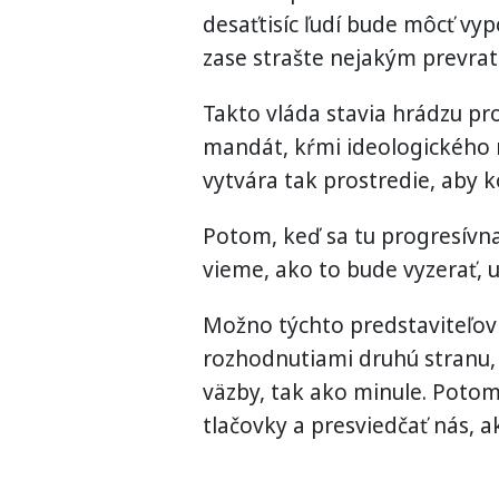
desaťtisíc ľudí bude môcť v
zase strašte nejakým prevra
Takto vláda stavia hrádzu pro
mandát, kŕmi ideologického n
vytvára tak prostredie, aby k
Potom, keď sa tu progresívna
vieme, ako to bude vyzerať, už
Možno týchto predstaviteľov 
rozhodnutiami druhú stranu, 
väzby, tak ako minule. Poto
tlačovky a presviedčať nás, a