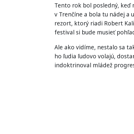
Tento rok bol posledný, keď 
v Trenčíne a bola tu nádej a 
rezort, ktorý riadi Robert K
festival si bude musieť pohľa
Ale ako vidíme, nestalo sa tak
ho ľudia ľudovo volajú, dosta
indoktrinoval mládež progre