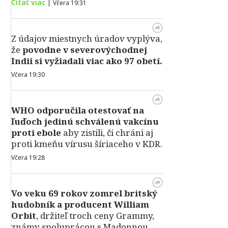
Čítať viac
|
Včera 19:31
Z údajov miestnych úradov vyplýva,
že
povodne v severovýchodnej
Indii si vyžiadali viac ako 97 obetí.
Včera 19:30
WHO odporučila otestovať na
ľuďoch jedinú schválenú vakcínu
proti ebole
aby zistili, či chráni aj
proti kmeňu vírusu šíriaceho v KDR.
Včera 19:28
Vo veku 69 rokov zomrel britský
hudobník a producent William
Orbit
, držiteľ troch ceny Grammy,
známy spoluprácou s Madonnou,