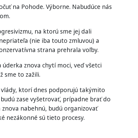
ypočuť na Pohode. Výborne. Nabudúce nás
tom.
gresivizmu, na ktorú sme jej dali
epriateľa (nie iba touto zmluvou) a
onzervatívna strana prehrala voľby.
 úderka znova chytí moci, veď všetci
 sme to zažili.
vlády, ktorí dnes podporujú takýmito
budú zase vyšetrovať, prípadne brať do
m znova nabehnú, budú organizovať
ké nezákonné sú tieto procesy.