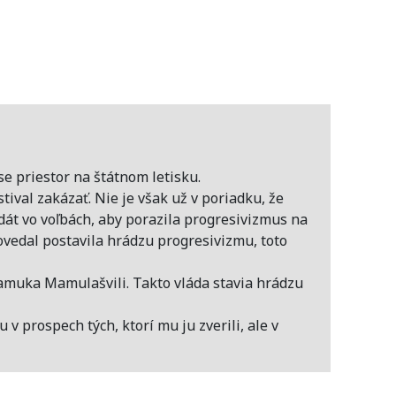
e priestor na štátnom letisku.
ival zakázať. Nie je však už v poriadku, že
ndát vo voľbách, aby porazila progresivizmus na
ovedal postavila hrádzu progresivizmu, toto
amuka Mamulašvili. Takto vláda stavia hrádzu
v prospech tých, ktorí mu ju zverili, ale v