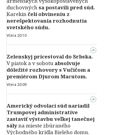
arménskych vysokopostavených
duchovných
sa postavili pred súd.
Karekin
čelí obvineniu z
nerešpektovania rozhodnutia
svetského súdu.
Včera 20:10
Zelenskyj pricestoval do Srbska.
V piatok a v sobotu
absolvuje
dôležité rozhovory s Vučičom a
premiérom Djurom Macutom.
Včera 20:09
Americký odvolací súd nariadil
Trumpovej administratíve
zastaviť výstavbu veľkej tanečnej
sály
na mieste zbúraného
Východného krídla Bieleho domu.