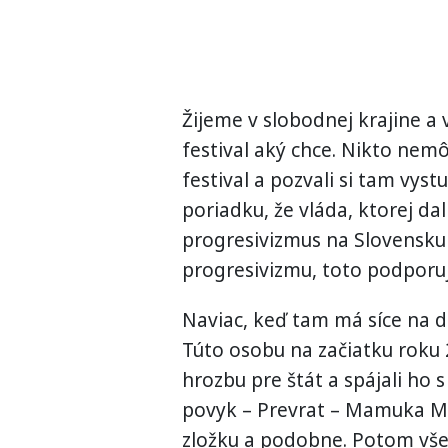
Žijeme v slobodnej krajine a 
festival aký chce. Nikto nemô
festival a pozvali si tam vyst
poriadku, že vláda, ktorej da
progresivizmus na Slovensku 
progresivizmu, toto podporuj
Naviac, keď tam má síce na d
Túto osobu na začiatku roku 2
hrozbu pre štát a spájali ho 
povyk – Prevrat – Mamuka Ma
zložku a podobne. Potom všet