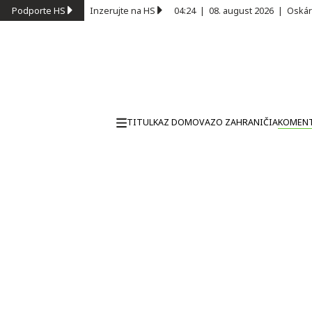
Podporte HS
Inzerujte na HS
04:24
|
08. august 2026
|
Oskár
TITULKA
Z DOMOVA
ZO ZAHRANIČIA
KOMEN