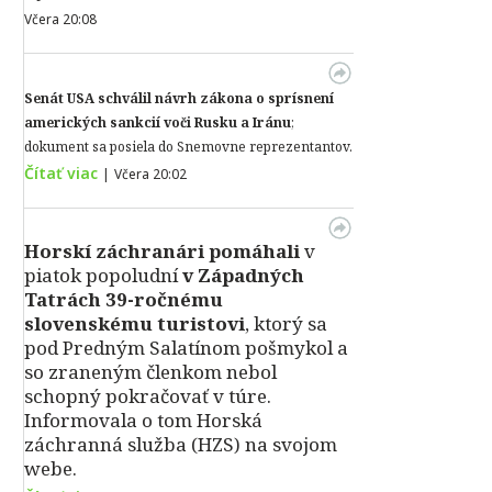
Včera 20:08
Senát USA schválil návrh zákona o sprísnení
amerických sankcií voči Rusku a Iránu
;
dokument sa posiela do Snemovne reprezentantov.
Čítať viac
|
Včera 20:02
Horskí záchranári pomáhali
v
piatok popoludní
v Západných
Tatrách 39-ročnému
slovenskému turistovi
, ktorý sa
pod Predným Salatínom pošmykol a
so zraneným členkom nebol
schopný pokračovať v túre.
Informovala o tom Horská
záchranná služba (HZS) na svojom
webe.