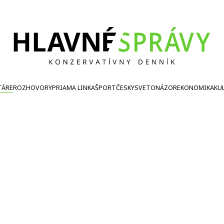
TÁRE
ROZHOVORY
PRIAMA LINKA
ŠPORT
ČESKY
SVETONÁZOR
EKONOMIKA
KU