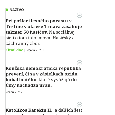
NAŽIVO
Pri požiari lesného porastu v
Trstíne v okrese Trnava zasahuje
takmer 50 hasičov.
Na sociálnej
sieti o tom informoval Hasičský a
↻
záchranný zbor.
Čítať viac
|
Včera 20:13
Konžská demokratická republika
preverí, či sa v zásielkach oxidu
kobaltnatého
, ktoré vyvážajú
do
Číny nachádza urán.
Včera 20:12
Katolikos Karekin II.,
a ďalších šesť