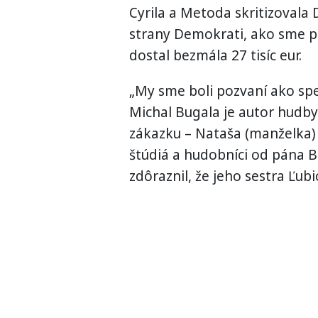
Cyrila a Metoda skritizovala
strany Demokrati, ako sme pí
dostal bezmála 27 tisíc eur.
„My sme boli pozvaní ako spe
Michal Bugala je autor hudby
zákazku – Nataša (manželka) a
štúdiá a hudobníci od pána B
zdôraznil, že jeho sestra Ľub