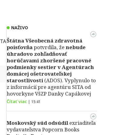
NAŽIVO
Štátna Všeobecná zdravotná
ITA
poisťovňa
potvrdila, že
nebude
úhradovo zohľadňovať
horúčavami zhoršené pracovné
podmienky sestier v Agentúrach
↻
domácej ošetrovateľskej
starostlivosti
(ADOS). Vyplynulo to
z informácií pre agentúru SITA od
hovorkyne VšZP Danky Capákovej
Čítať viac
|
15:41
Moskovský súd odsúdil
exriaditeľa
vydavateľstva Popcorn Books