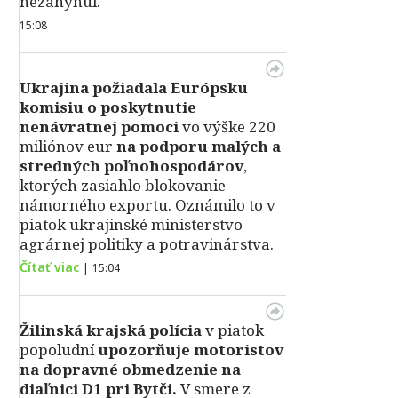
nezahynul.
15:08
Ukrajina požiadala Európsku
komisiu o poskytnutie
nenávratnej pomoci
vo výške 220
miliónov eur
na podporu malých a
stredných poľnohospodárov
,
ktorých zasiahlo blokovanie
námorného exportu. Oznámilo to v
piatok ukrajinské ministerstvo
agrárnej politiky a potravinárstva.
Čítať viac
|
15:04
Žilinská krajská polícia
v piatok
popoludní
upozorňuje motoristov
na dopravné obmedzenie na
diaľnici D1 pri Bytči.
V smere z