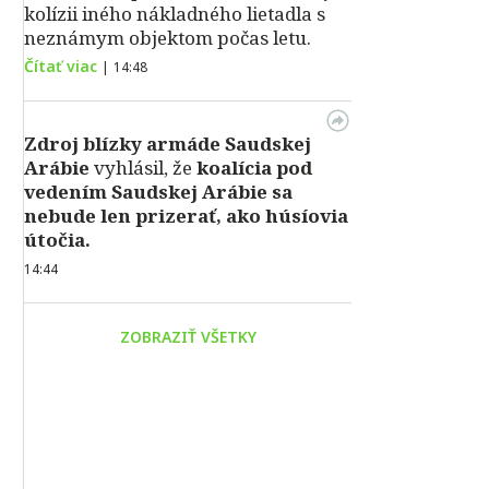
kolízii iného nákladného lietadla s
neznámym objektom počas letu.
Čítať viac
|
14:48
Zdroj blízky armáde Saudskej
Arábie
vyhlásil, že
koalícia pod
vedením Saudskej Arábie sa
nebude len prizerať, ako húsíovia
útočia.
14:44
ZOBRAZIŤ VŠETKY