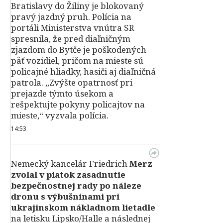
Bratislavy do Žiliny je blokovaný
pravý jazdný pruh. Polícia na
portáli Ministerstva vnútra SR
spresnila, že pred diaľničným
zjazdom do Bytče je poškodených
päť vozidiel, pričom na mieste sú
policajné hliadky, hasiči aj diaľničná
patrola. „Zvýšte opatrnosť pri
prejazde týmto úsekom a
rešpektujte pokyny policajtov na
mieste,“ vyzvala polícia.
14:53
Nemecký kancelár Friedrich
Merz
zvolal v piatok zasadnutie
bezpečnostnej rady po náleze
dronu s výbušninami pri
ukrajinskom nákladnom lietadle
na letisku Lipsko/Halle a následnej