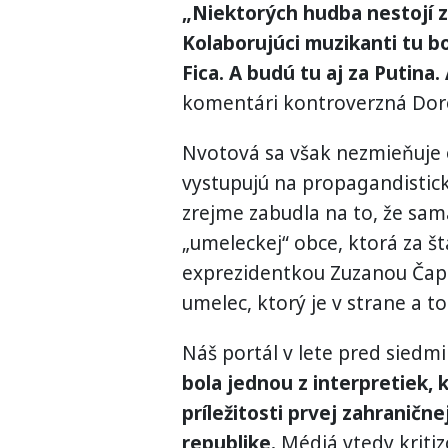
„Niektorých hudba nestojí z
Kolaborujúci muzikanti tu bo
Fica. A budú tu aj za Putina
komentári kontroverzná Dor
Nvotová sa však nezmieňuje o
vystupujú na propagandistic
zrejme zabudla na to, že sam
„umeleckej“ obce, ktorá za š
exprezidentkou Zuzanou Čapu
umelec, ktorý je v strane a t
Náš portál v lete pred siedm
bola jednou z interpretiek, 
príležitosti prvej zahranič
republike.
Médiá vtedy kritiz