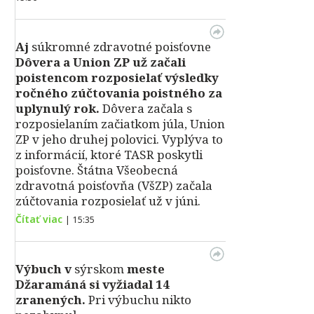
Aj
súkromné zdravotné poisťovne
Dôvera a Union ZP už začali
poistencom rozposielať výsledky
ročného zúčtovania poistného za
uplynulý rok.
Dôvera začala s
rozposielaním začiatkom júla, Union
ZP v jeho druhej polovici. Vyplýva to
z informácií, ktoré TASR poskytli
poisťovne. Štátna Všeobecná
zdravotná poisťovňa (VšZP) začala
zúčtovania rozposielať už v júni.
Čítať viac
|
15:35
Výbuch v
sýrskom
meste
Džaramáná si vyžiadal 14
zranených.
Pri výbuchu nikto