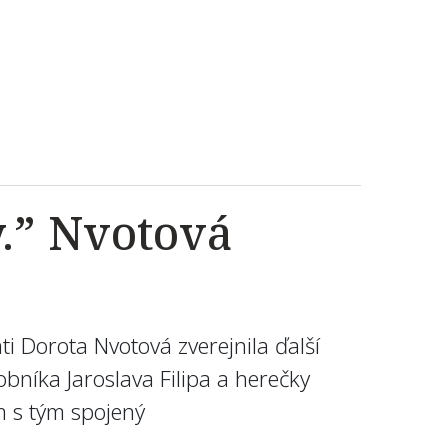
y.” Nvotová
i Dorota Nvotová zverejnila ďalší
obníka Jaroslava Filipa a herečky
m s tým spojený