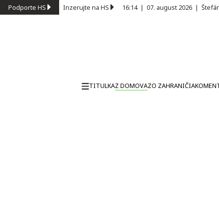
Podporte HS
Inzerujte na HS
16:14
|
07. august 2026
|
Štefá
TITULKA
Z DOMOVA
ZO ZAHRANIČIA
KOMEN