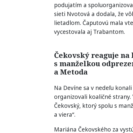
podujatím a spoluorganizovan
sieti Nvotová a dodala, že vô
lietadlom. Čaputovú mala vte
vycestovala aj Trabantom.
Čekovský reaguje na 
s manželkou odprezen
a Metoda
Na Devíne sa v nedeľu konali
organizovali koaličné strany.
Čekovský, ktorý spolu s man
a viera“.
Mariána Čekovského za vystú