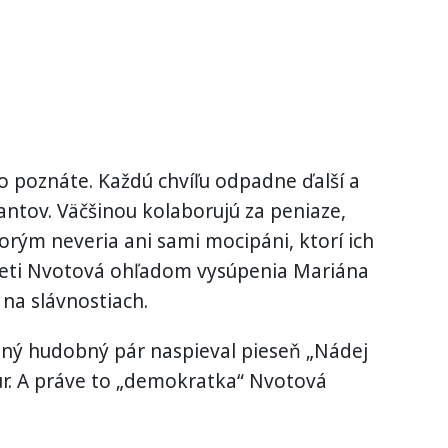
to poznáte. Každú chvíľu odpadne ďalší a
antov. Väčšinou kolaborujú za peniaze,
torým neveria ani sami mocipáni, ktorí ich
j sieti Nvotová ohľadom vysúpenia Mariána
na slávnostiach.
ný hudobný pár naspieval pieseň „Nádej
 eur. A práve to „demokratka“ Nvotová