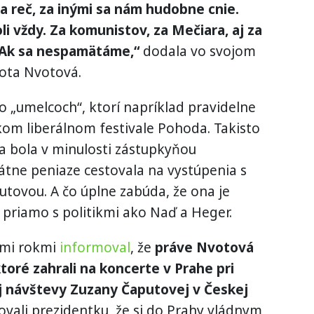
a reč, za inými sa nám hudobne cnie.
li vždy. Za komunistov, za Mečiara, aj za
. Ak sa nespamätáme,“
dodala vo svojom
ota Nvotová.
 „umelcoch“, ktorí napríklad pravidelne
kom liberálnom festivale Pohoda. Takisto
a bola v minulosti zástupkyňou
tátne peniaze cestovala na vystúpenia s
tovou. A čo úplne zabúda, že ona je
o priamo s politikmi ako Naď a Heger.
imi rokmi
informoval
, že
práve Nvotová
ktoré zahrali na koncerte v Prahe pri
nej návštevy Zuzany Čaputovej v Českej
ovali prezidentku, že si do Prahy vládnym