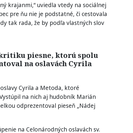
ý krajanmi,“ uviedla vtedy na sociálnej
bec pre ňu nie je podstatné, či cestovala
dy tak rada, že by podľa vlastných slov
kritiku piesne, ktorú spolu
toval na oslavách Cyrila
 oslavy Cyrila a Metoda, ktoré
 Vystúpil na nich aj hudobník Marián
želkou odprezentoval pieseň „Nádej
penie na Celonárodných oslavách sv.