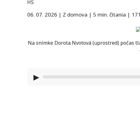
HS
06. 07. 2026
|
Z domova
|
5 min. čítania
|
17
Na snímke Dorota Nvotová (uprostred) počas tla
▶