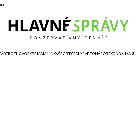
nia
TÁRE
ROZHOVORY
PRIAMA LINKA
ŠPORT
ČESKY
SVETONÁZOR
EKONOMIKA
KU