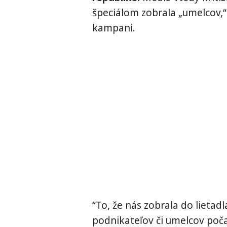
špeciálom zobrala „umelcov,“
kampani.
“To, že nás zobrala do lietadla
podnikateľov či umelcov poča