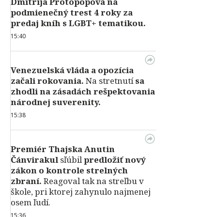
Dmitrija Protopopova na
podmienečný trest 4 roky za
predaj kníh s LGBT+ tematikou.
15:40
Venezuelská vláda a opozícia
začali rokovania.
Na stretnutí
sa
zhodli na zásadách rešpektovania
národnej suverenity.
15:38
Premiér Thajska Anutin
Čánvirakul
sľúbil
predložiť nový
zákon o kontrole strelných
zbraní.
Reagoval tak na streľbu v
škole, pri ktorej zahynulo najmenej
osem ľudí.
15:36