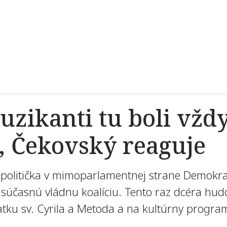
uzikanti tu boli vžd
, Čekovský reaguje
 politička v mimoparlamentnej strane Demokrat
ci súčasnú vládnu koalíciu. Tento raz dcéra hud
atku sv. Cyrila a Metoda a na kultúrny progra