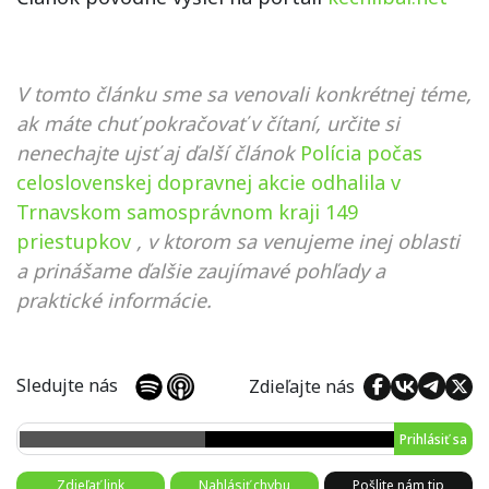
V tomto článku sme sa venovali konkrétnej téme,
ak máte chuť pokračovať v čítaní, určite si
nenechajte ujsť aj ďalší článok
Polícia počas
celoslovenskej dopravnej akcie odhalila v
Trnavskom samosprávnom kraji 149
priestupkov
, v ktorom sa venujeme inej oblasti
a prinášame ďalšie zaujímavé pohľady a
praktické informácie.
Sledujte nás
Zdieľajte nás
Prihlásiť sa
Zdieľať link
Nahlásiť chybu
Pošlite nám tip