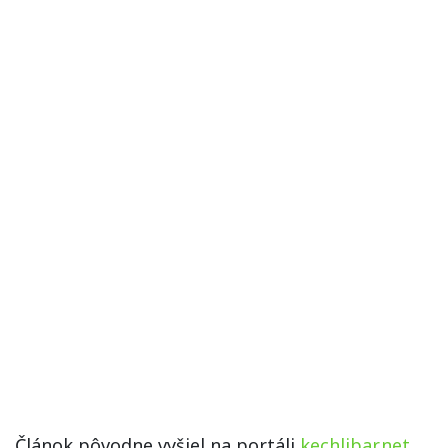
Článok pôvodne vyšiel na portáli
kechlibar.net