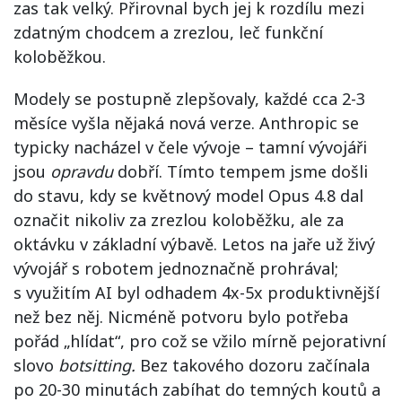
zas tak velký. Přirovnal bych jej k rozdílu mezi
zdatným chodcem a zrezlou, leč funkční
koloběžkou.
Modely se postupně zlepšovaly, každé cca 2-3
měsíce vyšla nějaká nová verze. Anthropic se
typicky nacházel v čele vývoje – tamní vývojáři
jsou
opravdu
dobří. Tímto tempem jsme došli
do stavu, kdy se květnový model Opus 4.8 dal
označit nikoliv za zrezlou koloběžku, ale za
oktávku v základní výbavě. Letos na jaře už živý
vývojář s robotem jednoznačně prohrával;
s využitím AI byl odhadem 4x-5x produktivnější
než bez něj. Nicméně potvoru bylo potřeba
pořád „hlídat“, pro což se vžilo mírně pejorativní
slovo
botsitting.
Bez takového dozoru začínala
po 20-30 minutách zabíhat do temných koutů a