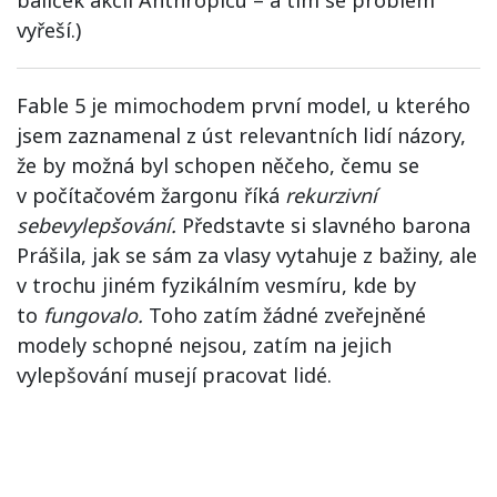
balíček akcií Anthropicu – a tím se problém
vyřeší.)
Fable 5 je mimochodem první model, u kterého
jsem zaznamenal z úst relevantních lidí názory,
že by možná byl schopen něčeho, čemu se
v počítačovém žargonu říká
rekurzivní
sebevylepšování.
Představte si slavného barona
Prášila, jak se sám za vlasy vytahuje z bažiny, ale
v trochu jiném fyzikálním vesmíru, kde by
to
fungovalo.
Toho zatím žádné zveřejněné
modely schopné nejsou, zatím na jejich
vylepšování musejí pracovat lidé.