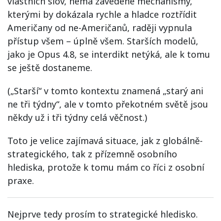
vlastních slov, nemá zavedené mechanismy,
kterými by dokázala rychle a hladce roztřídit
Američany od ne-Američanů, raději vypnula
přístup všem – úplně všem. Starších modelů,
jako je Opus 4.8, se interdikt netýká, ale k tomu
se ještě dostaneme.
(„Starší“ v tomto kontextu znamená „starý ani
ne tři týdny“, ale v tomto překotném světě jsou
někdy už i tři týdny celá věčnost.)
Toto je velice zajímavá situace, jak z globálně-
strategického, tak z přízemně osobního
hlediska, protože k tomu mám co říci z osobní
praxe.
Nejprve tedy prosím to strategické hledisko.