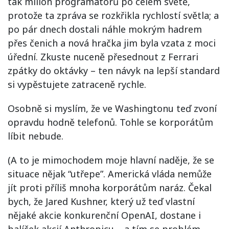
tak milion programátorů po celém světě,
protože ta zpráva se rozkřikla rychlostí světla; a
po pár dnech dostali náhle mokrým hadrem
přes čenich a nová hračka jim byla vzata z moci
úřední. Zkuste nuceně přesednout z Ferrari
zpátky do oktávky – ten návyk na lepší standard
si vypěstujete zatraceně rychle.
Osobně si myslím, že ve Washingtonu teď zvoní
opravdu hodně telefonů. Tohle se korporátům
líbit nebude.
(A to je mimochodem moje hlavní naděje, že se
situace nějak “utřepe”. Americká vláda nemůže
jít proti příliš mnoha korporátům naráz. Čekal
bych, že Jared Kushner, který už teď vlastní
nějaké akcie konkurenční OpenAI, dostane i