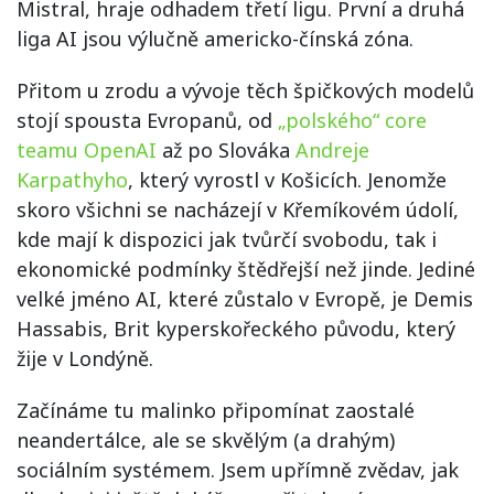
Mistral, hraje odhadem třetí ligu. První a druhá
liga AI jsou výlučně americko-čínská zóna.
Přitom u zrodu a vývoje těch špičkových modelů
stojí spousta Evropanů, od
„polského“ core
teamu OpenAI
až po Slováka
Andreje
Karpathyho
, který vyrostl v Košicích. Jenomže
skoro všichni se nacházejí v Křemíkovém údolí,
kde mají k dispozici jak tvůrčí svobodu, tak i
ekonomické podmínky štědřejší než jinde. Jediné
velké jméno AI, které zůstalo v Evropě, je Demis
Hassabis, Brit kyperskořeckého původu, který
žije v Londýně.
Začínáme tu malinko připomínat zaostalé
neandertálce, ale se skvělým (a drahým)
sociálním systémem. Jsem upřímně zvědav, jak