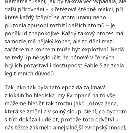
Nemáme tušení, jak by taková věc vypadala, ale
další přirovnání – k řetězové štěpné reakci, při
které každý štěpící se atom uranu nebo
plutonia způsobí rozbití dalších atomů – je
poněkud znepokojivé. Každý takový proces má
samozřejmě nějaký konec, ale to dění mezi
začátkem a koncem může být explozivní. Nedá
se tedy úplně vyloučit, že pánové v černých
brýlích pozastavili dostupnost Fable 5 ze zcela
legitimních důvodů.
Tak jako tak byla tato epozida zajímavá i
z lokálního hlediska: my Evropané na to vše
můžeme hledět tak trochu jako Lotova žena,
která se změnila v solný sloup. Není, co bychom
s tím dokázali udělat, protože toto odvětví u
nás těžce zakrnělo a nejsilnější evropský model,