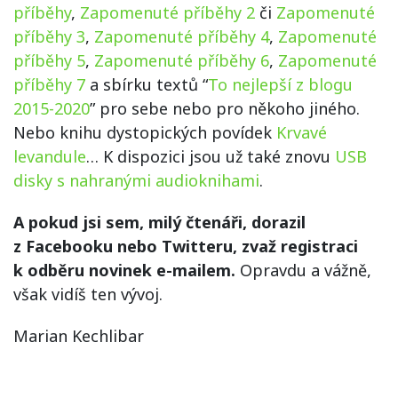
příběhy
,
Zapomenuté příběhy 2
či
Zapomenuté
příběhy 3
,
Zapomenuté příběhy 4
,
Zapomenuté
příběhy 5
,
Zapomenuté příběhy 6
,
Zapomenuté
příběhy 7
a sbírku textů “
To nejlepší z blogu
2015-2020
” pro sebe nebo pro někoho jiného.
Nebo knihu dystopických povídek
Krvavé
levandule
… K dispozici jsou už také znovu
USB
disky s nahranými audioknihami
.
A pokud jsi sem, milý čtenáři, dorazil
z Facebooku nebo Twitteru, zvaž registraci
k odběru novinek e-mailem.
Opravdu a vážně,
však vidíš ten vývoj.
Marian Kechlibar