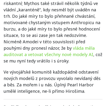
riskantní; Mythos také strávil několik týdnů ve
vládní „karanténě“, kdy nesměl být uváděn na
trh. Do jaké míry to bylo přehnané chvástání,
motivované chystaným vstupem Anthropicu na
burzu, a do jaké míry to bylo přesné hodnocení
situace, to se asi zase jen tak nedozvíme.
Nicméně Amodei v této souvislosti před
pouhými dny pronesl názor, že by
vláda měla
auditovat a vetovat všechny nové modely AI
, což
se mu nyní tedy vrátilo i s úroky.
Ve vývojářské komunitě každopádně odstavení
nových modelů z provozu vyvolalo nevídaný děs
a běs. Za mořem i u nás. Úplný Pearl Harbor
umělé inteligence, ne-li přímo Hirošima.