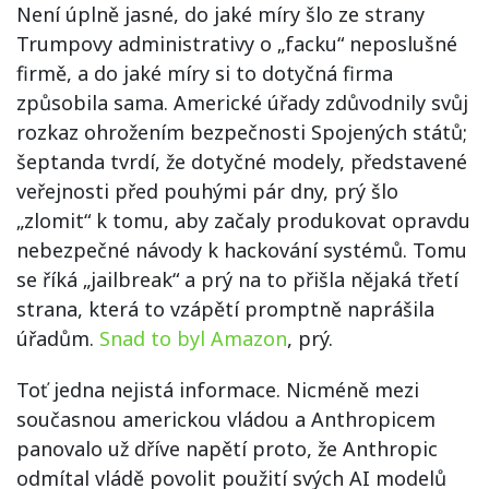
Není úplně jasné, do jaké míry šlo ze strany
Trumpovy administrativy o „facku“ neposlušné
firmě, a do jaké míry si to dotyčná firma
způsobila sama. Americké úřady zdůvodnily svůj
rozkaz ohrožením bezpečnosti Spojených států;
šeptanda tvrdí, že dotyčné modely, představené
veřejnosti před pouhými pár dny, prý šlo
„zlomit“ k tomu, aby začaly produkovat opravdu
nebezpečné návody k hackování systémů. Tomu
se říká „jailbreak“ a prý na to přišla nějaká třetí
strana, která to vzápětí promptně naprášila
úřadům.
Snad to byl Amazon
, prý.
Toť jedna nejistá informace. Nicméně mezi
současnou americkou vládou a Anthropicem
panovalo už dříve napětí proto, že Anthropic
odmítal vládě povolit použití svých AI modelů