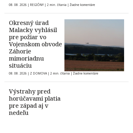
08. 08. 2026
|
REGIÓNY
|
2 min. čítania
|
Žiadne komentáre
Okresný úrad
Malacky vyhlásil
pre požiar vo
Vojenskom obvode
Záhorie
mimoriadnu
situáciu
08. 08. 2026
|
Z DOMOVA
|
2 min. čítania
|
Žiadne komentáre
Výstrahy pred
horúčavami platia
pre západ aj v
nedeľu