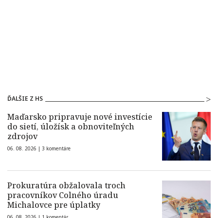
ĎALŠIE Z HS
Maďarsko pripravuje nové investície
do sietí, úložísk a obnoviteľných
zdrojov
06. 08. 2026 |
3 komentáre
Prokuratúra obžalovala troch
pracovníkov Colného úradu
Michalovce pre úplatky
06. 08. 2026 |
1 komentár