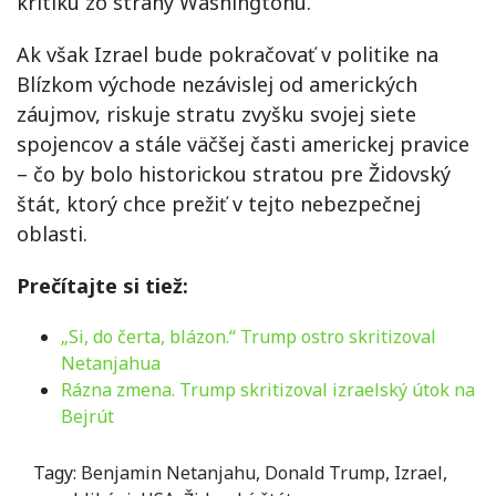
kritiku zo strany Washingtonu.
Ak však Izrael bude pokračovať v politike na
Blízkom východe nezávislej od amerických
záujmov, riskuje stratu zvyšku svojej siete
spojencov a stále väčšej časti americkej pravice
– čo by bolo historickou stratou pre Židovský
štát, ktorý chce prežiť v tejto nebezpečnej
oblasti.
Prečítajte si tiež:
„Si, do čerta, blázon.“ Trump ostro skritizoval
Netanjahua
Rázna zmena. Trump skritizoval izraelský útok na
Bejrút
Tagy:
Benjamin Netanjahu
,
Donald Trump
,
Izrael
,