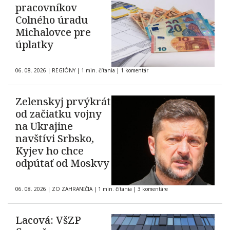
pracovníkov
Colného úradu
Michalovce pre
úplatky
06. 08. 2026
|
REGIÓNY
|
1 min. čítania
|
1 komentár
Zelenskyj prvýkrát
od začiatku vojny
na Ukrajine
navštívi Srbsko,
Kyjev ho chce
odpútať od Moskvy
06. 08. 2026
|
ZO ZAHRANIČIA
|
1 min. čítania
|
3 komentáre
Lacová: VšZP