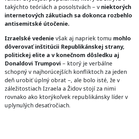
takýchto teóriách a posolstvách – v
niektorých
internetových zákutiach sa dokonca rozbehlo
antisemitské útočenie.
Izraelské vedenie
však aj napriek tomu
mohlo
dôverovať inštitúcii Republikánskej strany,
politickej elite a v konečnom dôsledku aj
Donaldovi Trumpovi
– ktorý je verbálne
schopný v najhorúcejších konfliktoch za jeden
deň urobiť úplný obrat –, ale bolo isté, že v
záležitostiach Izraela a Židov stojí za nimi
rovnako ako ktorýkoľvek republikánsky líder v
uplynulých desaťročiach.