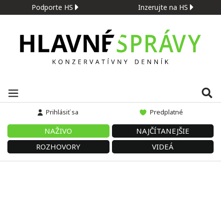
Podporte HS
Inzerujte na HS
Prihlásiť sa
Predplatné
NAŽIVO
NAJČÍTANEJŠIE
ROZHOVORY
VIDEÁ