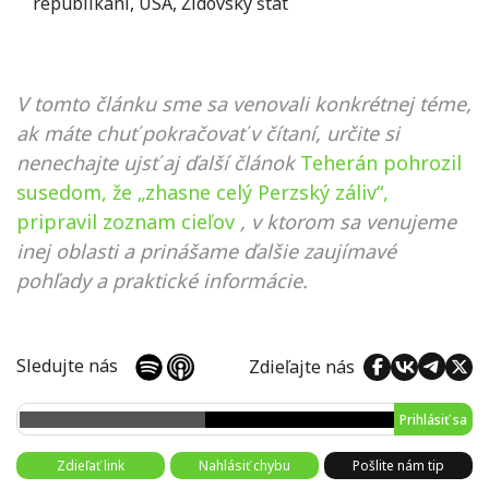
republikáni
,
USA
,
Židovský štát
V tomto článku sme sa venovali konkrétnej téme,
ak máte chuť pokračovať v čítaní, určite si
nenechajte ujsť aj ďalší článok
Teherán pohrozil
susedom, že „zhasne celý Perzský záliv“,
pripravil zoznam cieľov
, v ktorom sa venujeme
inej oblasti a prinášame ďalšie zaujímavé
pohľady a praktické informácie.
Sledujte nás
Zdieľajte nás
Prihlásiť sa
Zdieľať link
Nahlásiť chybu
Pošlite nám tip