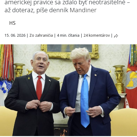
americkej pravice sa zdalo byť neotrasiteľné –
až doteraz, píše denník
Mandiner
HS
15. 06. 2026
|
Zo zahraničia
|
4 min. čítania
|
24 komentárov
|