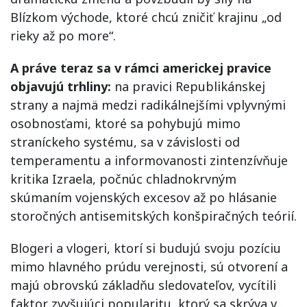
Blízkom východe, ktoré chcú zničiť krajinu „od
rieky až po more“.
A práve teraz sa v rámci americkej pravice
objavujú trhliny:
na pravici Republikánskej
strany a najmä medzi radikálnejšími vplyvnými
osobnosťami, ktoré sa pohybujú mimo
straníckeho systému, sa v závislosti od
temperamentu a informovanosti zintenzívňuje
kritika Izraela, počnúc chladnokrvným
skúmaním vojenských excesov až po hlásanie
storočných antisemitských konšpiračných teórií.
Blogeri a vlogeri, ktorí si budujú svoju pozíciu
mimo hlavného prúdu verejnosti, sú otvorení a
majú obrovskú základňu sledovateľov, vycítili
faktor zvyšujúci popularitu, ktorý sa skrýva v