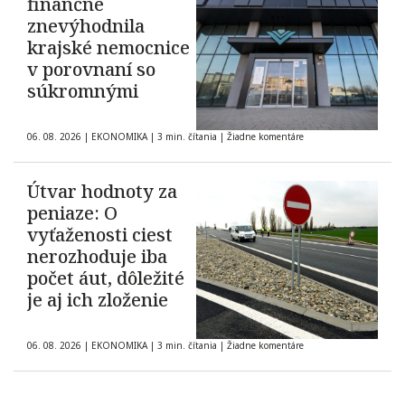
finančne
znevýhodnila
krajské nemocnice
v porovnaní so
súkromnými
06. 08. 2026
|
EKONOMIKA
|
3 min. čítania
|
Žiadne komentáre
Útvar hodnoty za
peniaze: O
vyťaženosti ciest
nerozhoduje iba
počet áut, dôležité
je aj ich zloženie
06. 08. 2026
|
EKONOMIKA
|
3 min. čítania
|
Žiadne komentáre