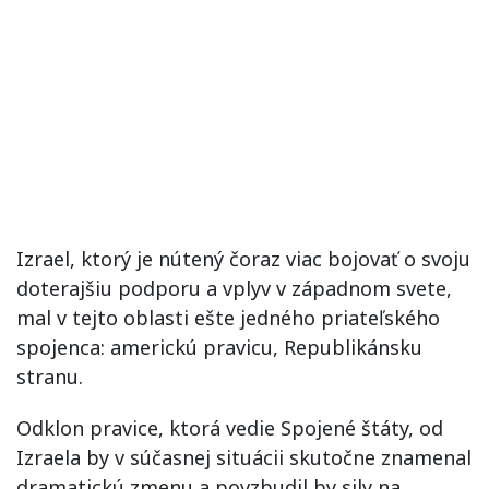
Izrael, ktorý je nútený čoraz viac bojovať o svoju
doterajšiu podporu a vplyv v západnom svete,
mal v tejto oblasti ešte jedného priateľského
spojenca: americkú pravicu, Republikánsku
stranu.
Odklon pravice, ktorá vedie Spojené štáty, od
Izraela by v súčasnej situácii skutočne znamenal
dramatickú zmenu a povzbudil by sily na