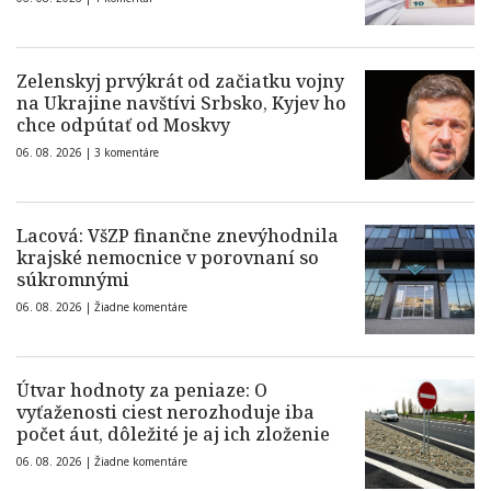
Zelenskyj prvýkrát od začiatku vojny
na Ukrajine navštívi Srbsko, Kyjev ho
chce odpútať od Moskvy
06. 08. 2026 |
3 komentáre
Lacová: VšZP finančne znevýhodnila
krajské nemocnice v porovnaní so
súkromnými
06. 08. 2026 |
Žiadne komentáre
Útvar hodnoty za peniaze: O
vyťaženosti ciest nerozhoduje iba
počet áut, dôležité je aj ich zloženie
06. 08. 2026 |
Žiadne komentáre