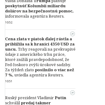
vláda Donalda
Trumpa
plánuje
poskytnúť Kolumbii miliardu
dolárov na bezpečnostnú pomoc,
informovala agentúra Reuters.
10:52
Cena zlata v piatok ďalej rástla a
priblížila sa k hranici 4350 USD za
uncu.
Trhy reagovali na prekvapivé
údaje z amerického trhu práce,
ktoré znížili pravdepodobnosť, že
Fed čoskoro zvýši úrokové sadzby.
Za týždeň zlato
posilnilo o viac než
7 %,
uviedla agentúra Reuters.
10:51
Ruský prezident Vladimir
Putin
schválil
predaj takmer