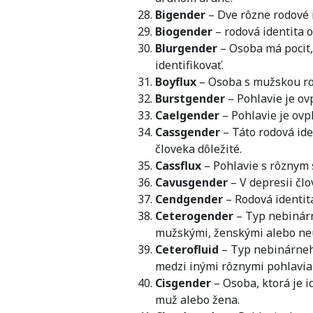
Bigender
– Dve rôzne rodové 
Biogender
– rodová identita 
Blurgender
– Osoba má pocit,
identifikovať.
Boyflux
– Osoba s mužskou rod
Burstgender
– Pohlavie je ov
Caelgender
– Pohlavie je ovp
Cassgender
– Táto rodová ide
človeka dôležité.
Cassflux
– Pohlavie s rôznym 
Cavusgender
– V depresii čl
Cendgender
– Rodová identit
Ceterogender
– Typ nebinárn
mužskými, ženskými alebo neu
Ceterofluid
– Typ nebinárneho
medzi inými rôznymi pohlavia
Cisgender
– Osoba, ktorá je i
muž alebo žena.