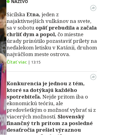
NAŽIVO
Sicílska
Etna,
jeden z
najaktívnejších vulkánov na svete,
sa v sobotu
opäť prebudila a začala
chrliť dym a popol,
čo miestne
úrady prinútilo pozastaviť prílety na
neďalekom letisku v Katánii, druhom
najväčšom meste ostrova.
Čítať viac
|
13:15
Konkurencia je jednou z tém,
ktoré sa dotýkajú každého
spotrebiteľa.
Nejde pritom iba o
ekonomickú teóriu, ale
predovšetkým o možnosť vybrať si z
viacerých možností.
Slovenský
finančný trh pritom za posledné
desaťročia prešiel výraznou