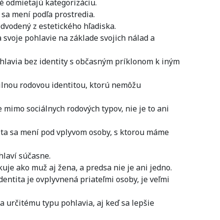
ré odmietajú kategorizáciu.
 sa mení podľa prostredia.
odvodený z estetického hľadiska.
 svoje pohlavie na základe svojich nálad a
hlavia bez identity s občasným príklonom k iným
ilnou rodovou identitou, ktorú nemôžu
e mimo sociálnych rodových typov, nie je to ani
ita sa mení pod vplyvom osoby, s ktorou máme
hlaví súčasne.
kuje ako muž aj žena, a predsa nie je ani jedno.
dentita je ovplyvnená priateľmi osoby, je veľmi
a určitému typu pohlavia, aj keď sa lepšie