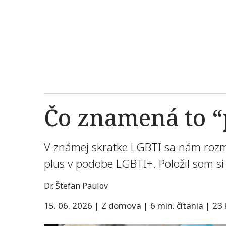
Čo znamená to “
V známej skratke LGBTI sa nám roz
plus v podobe LGBTI+. Položil som si
Dr. Štefan Paulov
15. 06. 2026
|
Z domova
|
6 min. čítania
|
23