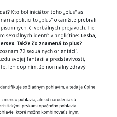
dať? Kto bol iniciátor toho „plus“ asi
inári a politici to „plus“ okamžite prebrali
 písomných, či verbálnych prejavoch. Tie
 sexuálnych identít v angličtine:
Lesba,
tersex
.
Takže čo znamená to plus?
 zoznam 72 sexuálnych orientácií,
du svojej fantázii a predstavivosti,
ete, len doplním, že normálny zdravý
identifikuje so žiadnym pohlavím, a teda je úplne
li zmenou pohlavia, ale od narodenia sú
ristickými prvkami opačného pohlavia.
hlavie, ktoré možno kombinovať s iným.