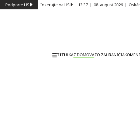
Podporte HS
Inzerujte na HS
13:37
|
08. august 2026
|
Oskár
TITULKA
Z DOMOVA
ZO ZAHRANIČIA
KOMEN