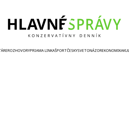
TÁRE
ROZHOVORY
PRIAMA LINKA
ŠPORT
ČESKY
SVETONÁZOR
EKONOMIKA
KU