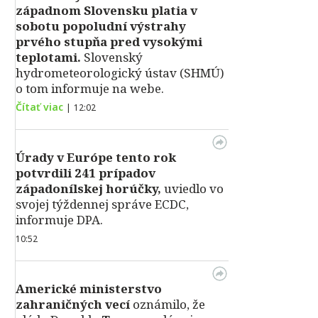
západnom Slovensku platia v
sobotu popoludní výstrahy
prvého stupňa pred vysokými
teplotami.
Slovenský
hydrometeorologický ústav (SHMÚ)
o tom informuje na webe.
Čítať viac
|
12:02
Úrady v Európe tento rok
potvrdili 241 prípadov
západonílskej horúčky,
uviedlo vo
svojej týždennej správe ECDC,
informuje DPA.
10:52
Americké ministerstvo
zahraničných vecí
oznámilo, že