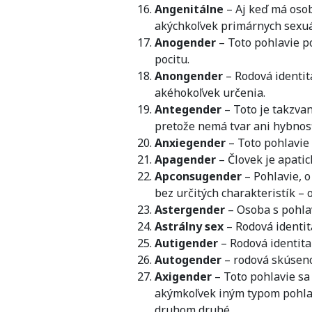
Angenitálne
– Aj keď má osob
akýchkoľvek primárnych sexuá
Anogender
– Toto pohlavie p
pocitu.
Anongender
– Rodová identit
akéhokoľvek určenia.
Antegender
– Toto je takzva
pretože nemá tvar ani hybnos
Anxiegender
– Toto pohlavie
Apagender
– Človek je apati
Apconsugender
– Pohlavie, o 
bez určitých charakteristík –
Astergender
– Osoba s pohlav
Astrálny sex
– Rodová identit
Autigender
– Rodová identita
Autogender
– rodová skúseno
Axigender
– Toto pohlavie s
akýmkoľvek iným typom pohlav
druhom druhé.