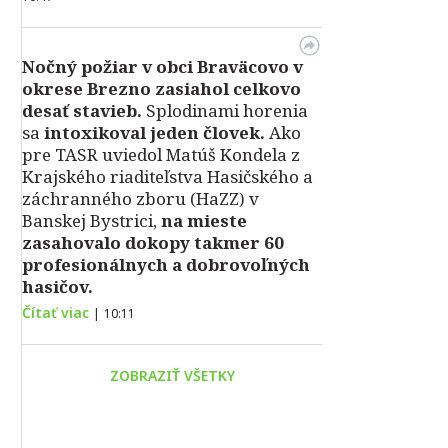
Nočný požiar v obci Braväcovo v
okrese Brezno zasiahol celkovo
desať stavieb.
Splodinami horenia
sa
intoxikoval jeden človek.
Ako
pre TASR uviedol Matúš Kondela z
Krajského riaditeľstva Hasičského a
záchranného zboru (HaZZ) v
Banskej Bystrici,
na mieste
zasahovalo dokopy takmer 60
profesionálnych a dobrovoľných
hasičov.
Čítať viac
|
10:11
ZOBRAZIŤ VŠETKY