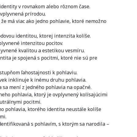
identity v rovnakom alebo rôznom čase.
ovplyvnená prírodou.
 že má viac ako jedno pohlavie, ktoré nemožno
ovou identitou, ktorej intenzita kolíše.
plyvnené intenzitou pocitov.
lyvnené kvalitou a estetikou vesmíru.
ntita je spojená s pocitmi, ktoré nie sú pre
stupňom ľahostajnosti k pohlaviu.
ovek inklinuje k inému druhu pohlavia.
a sa mení z jedného pohlavia na opačné.
eho pohlavia, ktorý je ovplyvnený kolísajúcimi
trálnymi pocitmi.
 pohlavia, ktorého identita neustále kolíše
mi.
dentifikovaná s pohlavím, s ktorým sa narodila –