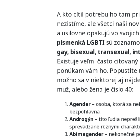
A kto cítil potrebu ho tam pri
nezistíme, ale všetci naši nov
a usilovne opakujú vo svojich
písmenká LGBTI
sú zoznamom
gay, bisexual, transexual, in
Existuje veľmi často citovaný
ponúkam vám ho. Popustite uz
možno sa v niektorej aj nájd
muž, alebo žena je číslo 40:
Agender
– osoba, ktorá sa ne
bezpohlavná.
Androgýn
– títo ľudia nepreš
sprevádzané rôznymi charakte
Abimegender
– nekonečné po