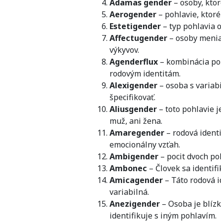
Adamas gender
– osoby, kto
Aerogender
– pohlavie, ktoré
Estetigender
– typ pohlavia 
Affectugender
– osoby menia
výkyvov.
Agenderflux
– kombinácia po
rodovým identitám.
Alexigender
– osoba s variab
špecifikovať.
Aliusgender
– toto pohlavie j
muž, ani žena.
Amaregender
– rodová ident
emocionálny vzťah.
Ambigender
– pocit dvoch po
Ambonec
– Človek sa identifi
Amicagender
– Táto rodová i
variabilná.
Anezigender
– Osoba je blízk
identifikuje s iným pohlavím.