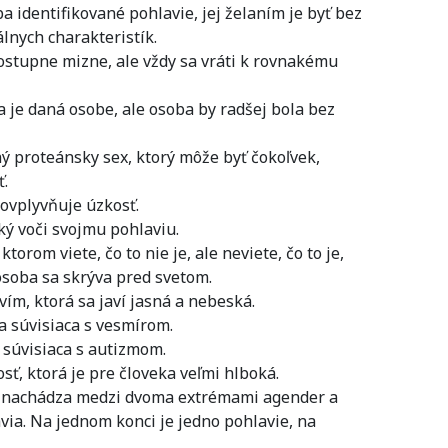
a identifikované pohlavie, jej želaním je byť bez
lnych charakteristík.
ostupne mizne, ale vždy sa vráti k rovnakému
a je daná osobe, ale osoba by radšej bola bez
ný proteánsky sex, ktorý môže byť čokoľvek,
ť.
 ovplyvňuje úzkosť.
cký voči svojmu pohlaviu.
ktorom viete, čo to nie je, ale neviete, čo to je,
 osoba sa skrýva pred svetom.
ím, ktorá sa javí jasná a nebeská.
a súvisiaca s vesmírom.
 súvisiaca s autizmom.
sť, ktorá je pre človeka veľmi hlboká.
a nachádza medzi dvoma extrémami agender a
ia. Na jednom konci je jedno pohlavie, na