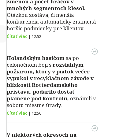
zmenou a počet hráčov v
mnohých segmentoch klesol.
Otázkou zostáva, či menšia
konkurencia automaticky znamená
horšie podmienky pre klientov.
↻
Čítať viac
|
12:58
Holandským hasičom
sa po
celonočnom boji s
rozsiahlym
požiarom, ktorý v piatok večer
vypukol v recyklačnom závode v
blízkosti Rotterdamského
prístavu, podarilo dostať
plamene pod kontrolu,
oznámili v
sobotu miestne úrady.
Čítať viac
|
12:50
V niektorých okresoch na