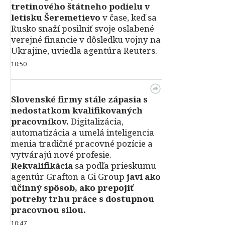
tretinového štátneho podielu v
letisku Šeremetievo
v čase, keď sa
Rusko snaží posilniť svoje oslabené
verejné financie v dôsledku vojny na
Ukrajine, uviedla agentúra Reuters.
10:50
Slovenské firmy stále zápasia s
nedostatkom kvalifikovaných
pracovníkov.
Digitalizácia,
automatizácia a umelá inteligencia
menia tradičné pracovné pozície a
vytvárajú nové profesie.
Rekvalifikácia
sa podľa prieskumu
agentúr Grafton a Gi Group
javí ako
účinný spôsob, ako prepojiť
potreby trhu práce s dostupnou
pracovnou silou.
10:47