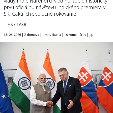
vlády Indie Nárendru Módího. Ide o historicky
prvú oficiálnu návštevu indického premiéra v
SR. Čaká ich spoločné rokovanie
HS / TASR
15. 06. 2026
|
Z domova
|
1 min. čítania
|
10 komentárov
|