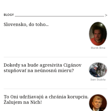
BLOGY
Marek Brna
Ivan Štubňa