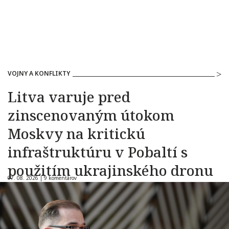
VOJNY A KONFLIKTY
Litva varuje pred
zinscenovaným útokom
Moskvy na kritickú
infraštruktúru v Pobaltí s
použitím ukrajinského dronu
07. 08. 2026 |
9 komentárov