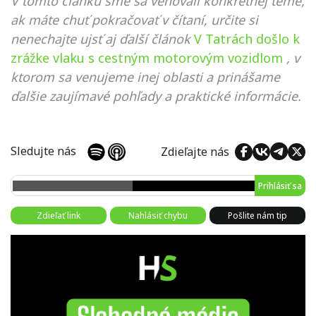
V tomto článku sme sa venovali konkrétnej téme,
ak máte chuť pokračovať v čítaní, určite si
nenechajte ujsť aj ďalší článok
V Tatrách došlo k
zrážke vlaku s cestným motorovým vozidlom
, v
ktorom sa venujeme inej oblasti a prinášame
ďalšie zaujímavé pohľady a praktické informácie.
Sledujte nás
Zdieľajte nás
Prihlásiť sa
Zdieľať link
Nahlásiť chybu
Pošlite nám tip