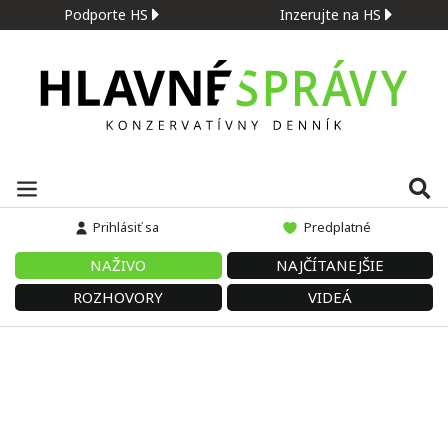
Podporte HS
Inzerujte na HS
Prihlásiť sa
Predplatné
NAŽIVO
NAJČÍTANEJŠIE
ROZHOVORY
VIDEÁ