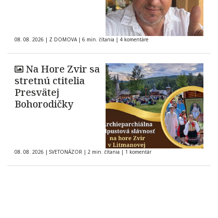
08. 08. 2026
|
Z DOMOVA
|
6 min. čítania
|
4 komentáre
Na Hore Zvir sa
stretnú ctitelia
Presvätej
Bohorodičky
08. 08. 2026
|
SVETONÁZOR
|
2 min. čítania
|
1 komentár