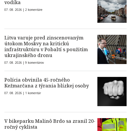
vodíka
07. 08. 2026 |
2 komentáre
Litva varuje pred zinscenovaným
útokom Moskvy na kritickú
infraštruktúru v Pobaltí s použitím
ukrajinského dronu
07. 08. 2026 |
9 komentárov
Polícia obvinila 45-ročného
Kežmarčana z týrania blízkej osoby
07. 08. 2026 |
1 komentár
V bikeparku Malinô Brdo sa zranil 20-
ročný cyklista