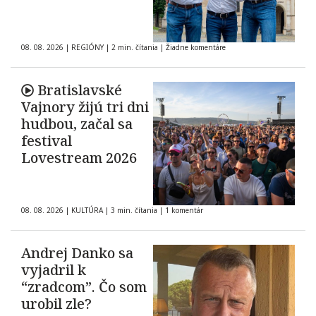
08. 08. 2026
|
REGIÓNY
|
2 min. čítania
|
Žiadne komentáre
Bratislavské
Vajnory žijú tri dni
hudbou, začal sa
festival
Lovestream 2026
08. 08. 2026
|
KULTÚRA
|
3 min. čítania
|
1 komentár
Andrej Danko sa
vyjadril k
“zradcom”. Čo som
urobil zle?