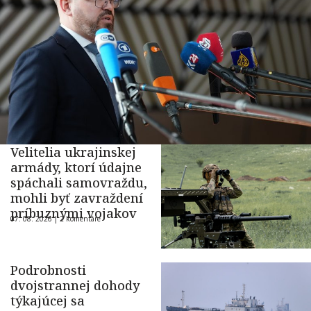
Velitelia ukrajinskej
armády, ktorí údajne
spáchali samovraždu,
mohli byť zavraždení
príbuznými vojakov
07. 08. 2026 |
2 komentáre
Podrobnosti
dvojstrannej dohody
týkajúcej sa