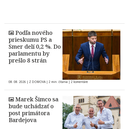
Podľa nového
prieskumu PS a
Smer delí 0,2 %. Do
parlamentu by
prešlo 8 strán
08. 08. 2026
|
Z DOMOVA
|
2 min. čítania
|
2 komentáre
Marek Šimco sa
bude uchádzať o
post primátora
Bardejova