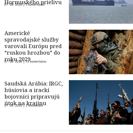
Hormuského prielivu
07. 08. 2026 |
5 komentárov
Americké
spravodajské služby
varovali Európu pred
“ruskou hrozbou” do
roku 2029
07. 08. 2026 |
13 komentárov
Saudská Arábia: IRGC,
húsíovia a irackí
bojovníci pripravujú
útok na krajinu
07. 08. 2026 |
2 komentáre