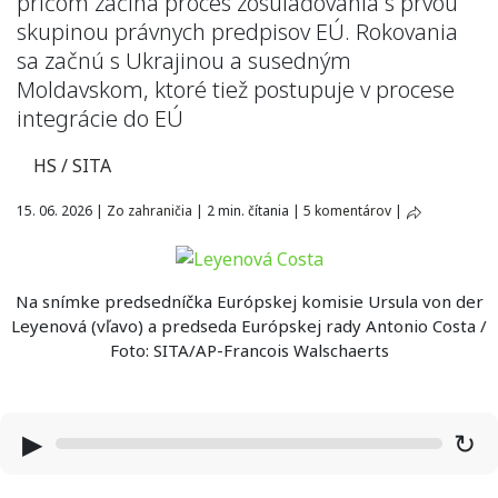
pričom začína proces zosúlaďovania s prvou
skupinou právnych predpisov EÚ. Rokovania
sa začnú s Ukrajinou a susedným
Moldavskom, ktoré tiež postupuje v procese
integrácie do EÚ
HS / SITA
15. 06. 2026
|
Zo zahraničia
|
2 min. čítania
|
5 komentárov
|
Na snímke predsedníčka Európskej komisie Ursula von der
Leyenová (vľavo) a predseda Európskej rady Antonio Costa /
Foto: SITA/AP-Francois Walschaerts
▶
↻