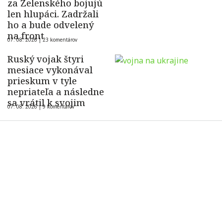
za Zelenského bojujú
len hlupáci. Zadržali
ho a bude odvelený
na front
07. 08. 2026 |
23 komentárov
Ruský vojak štyri
mesiace vykonával
prieskum v tyle
nepriateľa a následne
sa vrátil k svojim
07. 08. 2026 |
9 komentárov