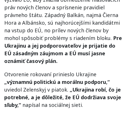
práv nových členov a sprísnenie pravidiel
právneho štátu. Západný Balkán, najmä Čierna
Hora a Albánsko, sú najhorúcejšími kandidátmi
na vstup do EÚ, no prílev nových členov by
mohol spôsobiť problémy s riadením bloku.
Pre
Ukrajinu a jej podporovateľov je prijatie do
EÚ zásadným záujmom a EÚ musí jasne
oznámiť časový plán.
Otvorenie rokovaní prinieslo Ukrajine
„významnú politickú a morálnu podporu,“
uviedol Zelenskyj v piatok.
„Ukrajina robí, čo je
potrebné, a je dôležité, že EÚ dodržiava svoje
sľuby,“
napísal na sociálnej sieti.