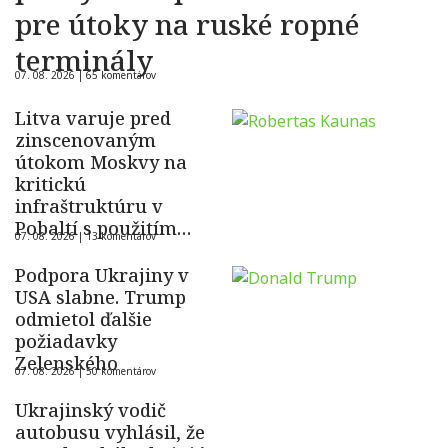
pre útoky na ruské ropné
terminály
07. 08. 2026 |
65 komentárov
Litva varuje pred
zinscenovaným
útokom Moskvy na
kritickú
infraštruktúru v
Pobaltí s použitím
07. 08. 2026 |
13 komentárov
ukrajinského dronu
Podpora Ukrajiny v
USA slabne. Trump
odmietol ďalšie
požiadavky
Zelenského
07. 08. 2026 |
50 komentárov
Ukrajinský vodič
autobusu vyhlásil, že