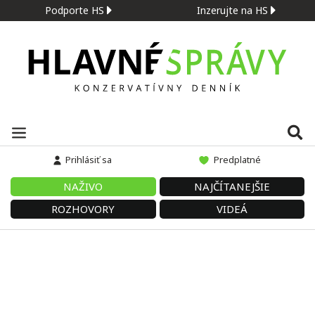
Podporte HS
Inzerujte na HS
Prihlásiť sa
Predplatné
NAŽIVO
NAJČÍTANEJŠIE
ROZHOVORY
VIDEÁ