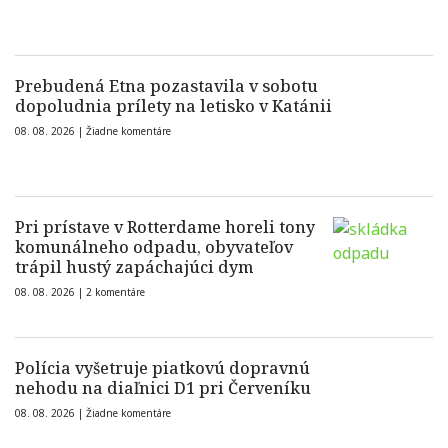
Prebudená Etna pozastavila v sobotu
dopoludnia prílety na letisko v Katánii
08. 08. 2026 |
Žiadne komentáre
Pri prístave v Rotterdame horeli tony
komunálneho odpadu, obyvateľov
trápil hustý zapáchajúci dym
08. 08. 2026 |
2 komentáre
Polícia vyšetruje piatkovú dopravnú
nehodu na diaľnici D1 pri Červeníku
08. 08. 2026 |
Žiadne komentáre