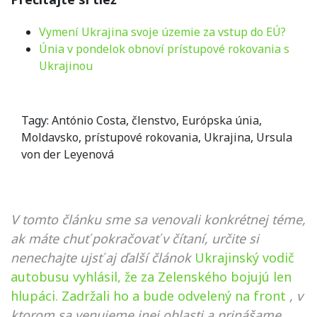
Vymení Ukrajina svoje územie za vstup do EÚ?
Únia v pondelok obnoví prístupové rokovania s
Ukrajinou
Tagy:
António Costa
,
členstvo
,
Európska únia
,
Moldavsko
,
prístupové rokovania
,
Ukrajina
,
Ursula
von der Leyenová
V tomto článku sme sa venovali konkrétnej téme,
ak máte chuť pokračovať v čítaní, určite si
nenechajte ujsť aj ďalší článok
Ukrajinský vodič
autobusu vyhlásil, že za Zelenského bojujú len
hlupáci. Zadržali ho a bude odvelený na front
, v
ktorom sa venujeme inej oblasti a prinášame