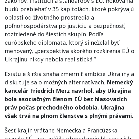
zákonov, inštitúcií a štandardov s EÚ. Rokovania
budú prebiehať v 35 kapitolách, ktoré pokrývajú
oblasti od životného prostredia a
poľnohospodárstva po justíciu a bezpečnosť,
roztriedené do šiestich skupín. Podľa
európskeho diplomata, ktorý si neželal byť
menovaný, „perspektíva skorého rozšírenia EÚ o
Ukrajinu nikdy nebola realistická.“
Existuje širšia snaha zmierniť ambície Ukrajiny a
diskutuje sa o možných alternatívach.
Nemecký
kancelár Friedrich Merz navrhol, aby Ukrajina
bola asociačným členom EÚ bez hlasovacích
práv počas prechodného obdobia. Ukrajina
však trvá na plnom členstve s plnými právami.
Šesť krajín vrátane Nemecka a Francúzska
vyzvalo EÚ, aby zvážila obmedzenie hlasovacích