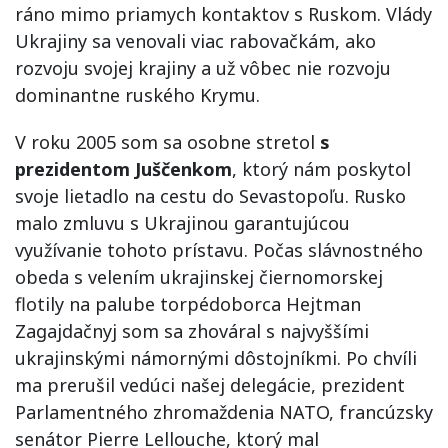
ráno mimo priamych kontaktov s Ruskom. Vlády
Ukrajiny sa venovali viac rabovačkám, ako
rozvoju svojej krajiny a už vôbec nie rozvoju
dominantne ruského Krymu.
V roku 2005 som sa osobne stretol
s
prezidentom Juščenkom
, ktorý nám poskytol
svoje lietadlo na cestu do Sevastopoľu. Rusko
malo zmluvu s Ukrajinou garantujúcou
využívanie tohoto prístavu. Počas slávnostného
obeda s velením ukrajinskej čiernomorskej
flotily na palube torpédoborca Hejtman
Zagajdačnyj som sa zhováral s najvyššími
ukrajinskými námornými dôstojníkmi. Po chvíli
ma prerušil vedúci našej delegácie, prezident
Parlamentného zhromaždenia NATO, francúzsky
senátor Pierre Lellouche, ktorý mal