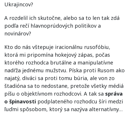
Ukrajincov?
A rozdelil ich skutočne, alebo sa to len tak zdá
podľa rečí hlavnoprúdových politikov a
novinárov?
Kto do nás vštepuje iracionálnu rusofóbiu,
ktorá mi pripomína hokejový zápas, počas
ktorého rozhodca brutálne a manipulatívne
nadŕža jednému mužstvu. Píska proti Rusom ako
najatý, diváci sa proti tomu búria, ale von zo
štadióna sa to nedostane, pretože všetky médiá
píšu o objektívnom rozhodcovi. A tak sa
správa
o špinavosti
podplateného rozhodcu šíri medzi
ľuďmi spôsobom, ktorý sa nazýva alternatívny…