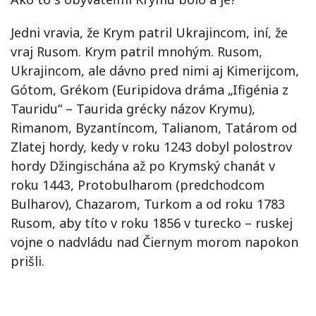
Jedni vravia, že Krym patril Ukrajincom, iní, že
vraj Rusom. Krym patril mnohým. Rusom,
Ukrajincom, ale dávno pred nimi aj Kimerijcom,
Gótom, Grékom (Euripidova dráma „Ifigénia z
Tauridu“ – Taurida grécky názov Krymu),
Rimanom, Byzantíncom, Talianom, Tatárom od
Zlatej hordy, kedy v roku 1243 dobyl polostrov
hordy Džingischána až po Krymský chanát v
roku 1443, Protobulharom (predchodcom
Bulharov), Chazarom, Turkom a od roku 1783
Rusom, aby títo v roku 1856 v turecko – ruskej
vojne o nadvládu nad Čiernym morom napokon
prišli.