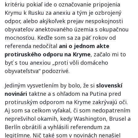
kritériu pokiaľ ide o označovanie pripojenia
Krymu k Rusku za anexiu a tým je ozbrojený
odpor, alebo akýkoľvek prejav nespokojnosti
obyvateľov anektovaného územia s okupačnou
mocnosťou. Keďže som sa za päť rokov od
referenda nedočítal
ani o jednom akte
protiruského odporu na Kryme
, začalo mi to
byť s tou anexiou „proti vôli domáceho
obyvateľstva“ podozrivé.
Jediným vysvetlením by bolo, že si
slovenskí
novinári
taktne a s ohľadom na Putina pred
protiruským odporom na Kryme zakrývajú oči.
Aj som sa celkom vyľakal, či som nedopatrením
neprešvihol okamih, kedy Washington, Brusel a
Berlín obrátili a vyhlásili referendum za
legitímne. Nič také som v novinách nenašiel