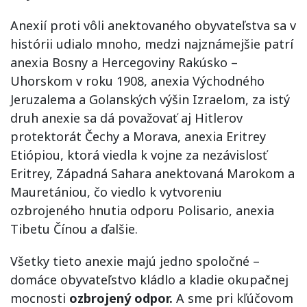
Anexií proti vôli anektovaného obyvateľstva sa v
histórii udialo mnoho, medzi najznámejšie patrí
anexia Bosny a Hercegoviny Rakúsko –
Uhorskom v roku 1908, anexia Východného
Jeruzalema a Golanských výšin Izraelom, za istý
druh anexie sa dá považovať aj Hitlerov
protektorát Čechy a Morava, anexia Eritrey
Etiópiou, ktorá viedla k vojne za nezávislosť
Eritrey, Západná Sahara anektovaná Marokom a
Mauretániou, čo viedlo k vytvoreniu
ozbrojeného hnutia odporu Polisario, anexia
Tibetu Čínou a ďalšie.
Všetky tieto anexie majú jedno spoločné –
domáce obyvateľstvo kládlo a kladie okupačnej
mocnosti
ozbrojený odpor.
A sme pri kľúčovom