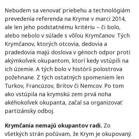
Nebudem sa venovať priebehu a technológiám
prevedenia referenda na Kryme v marci 2014,
ale len jeho podstatnému kritériu – či bolo,
alebo nebolo v súlade s vôľou Krymčanov. Tých
Krymčanov, ktorých otcovia, dedovia a
pradedovia majú doslova v génoch odpor proti
akýmkoľvek okupantom, ktorí kedy vstúpili na
ich územie. A tých bolo v histórii polostrova
požehnane. Z tých ostatných spomeniem len
Turkov, Francúzov, Britov či Nemcov. Po tom
ako vstúpila na krymskú zem prvá noha
akéhokoľvek okupanta, začal sa organizovať
partizánsky odboj.
Krymčania nemajú okupantov radi.
Zo
všetkých strán počúvam, že Krym je okupovaný.