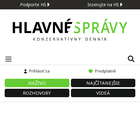
Podporte HS
Inzerujte na HS
Prihlásiť sa
Predplatné
NAŽIVO
NAJČÍTANEJŠIE
ROZHOVORY
VIDEÁ