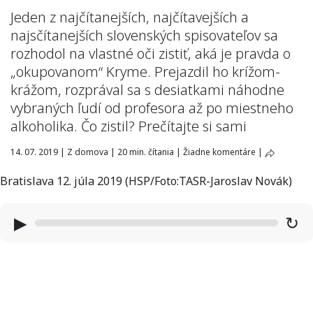
Jeden z najčítanejších, najčítavejších a
najsčítanejších slovenských spisovateľov sa
rozhodol na vlastné oči zistiť, aká je pravda o
„okupovanom“ Kryme. Prejazdil ho krížom-
krážom, rozprával sa s desiatkami náhodne
vybraných ľudí od profesora až po miestneho
alkoholika. Čo zistil? Prečítajte si sami
14. 07. 2019
|
Z domova
|
20 min. čítania
|
Žiadne komentáre
|
Bratislava 12. júla 2019 (HSP/Foto:TASR-Jaroslav Novák)
▶
↻