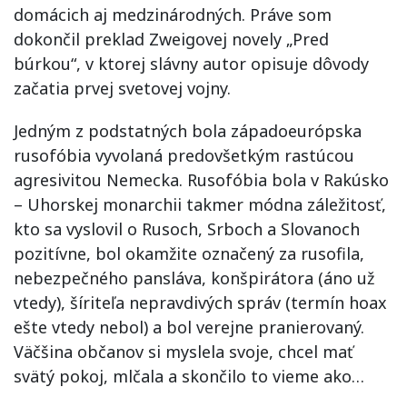
domácich aj medzinárodných. Práve som
dokončil preklad Zweigovej novely „Pred
búrkou“, v ktorej slávny autor opisuje dôvody
začatia prvej svetovej vojny.
Jedným z podstatných bola západoeurópska
rusofóbia vyvolaná predovšetkým rastúcou
agresivitou Nemecka. Rusofóbia bola v Rakúsko
– Uhorskej monarchii takmer módna záležitosť,
kto sa vyslovil o Rusoch, Srboch a Slovanoch
pozitívne, bol okamžite označený za rusofila,
nebezpečného pansláva, konšpirátora (áno už
vtedy), šíriteľa nepravdivých správ (termín hoax
ešte vtedy nebol) a bol verejne pranierovaný.
Väčšina občanov si myslela svoje, chcel mať
svätý pokoj, mlčala a skončilo to vieme ako…