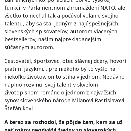
funkcii v Parlamentnom zhromaždení NATO, ale
všetko to nechal tak a počúvol volanie svojho
talentu, aby sa stal jedným z najúspešnejších
slovenských spisovateľov, autorom viacerých
bestsellerov, našim najprekladanejším
súčasným autorom.
Cestovateľ, športovec, otec slávnej dcéry, hovorí
piatimi jazykmi… pre niekoho by to vyšlo na
niekoľko životov, on to stíha v jednom. Nedávno
naplno rozvinul svoj talent v skvelom
životopisnom románe o jednom z najväčších
synov slovenského národa Milanovi Rastislavovi
Štefánikovi.
A teraz sa rozhodol, že pôjde tam, kam sa už
päť rokov neodvážil žiadny zo slovenských