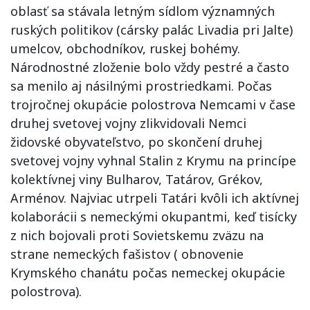
oblasť sa stávala letným sídlom významných
ruských politikov (cársky palác Livadia pri Jalte)
umelcov, obchodníkov, ruskej bohémy.
Národnostné zloženie bolo vždy pestré a často
sa menilo aj násilnými prostriedkami. Počas
trojročnej okupácie polostrova Nemcami v čase
druhej svetovej vojny zlikvidovali Nemci
židovské obyvateľstvo, po skončení druhej
svetovej vojny vyhnal Stalin z Krymu na princípe
kolektívnej viny Bulharov, Tatárov, Grékov,
Arménov. Najviac utrpeli Tatári kvôli ich aktívnej
kolaborácii s nemeckými okupantmi, keď tisícky
z nich bojovali proti Sovietskemu zväzu na
strane nemeckých fašistov ( obnovenie
Krymského chanátu počas nemeckej okupácie
polostrova).