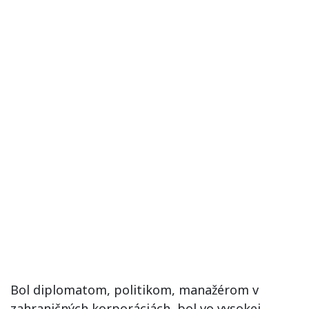
Bol diplomatom, politikom, manažérom v
zahraničných korporáciách, bol vo vysokej