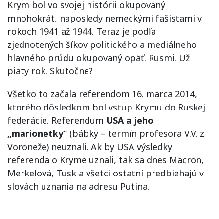
Krym bol vo svojej histórii okupovaný
mnohokrát, naposledy nemeckými fašistami v
rokoch 1941 až 1944. Teraz je podľa
zjednotených šíkov politického a mediálneho
hlavného prúdu okupovaný opäť. Rusmi. Už
piaty rok. Skutočne?
Všetko to začala referendom 16. marca 2014,
ktorého dôsledkom bol vstup Krymu do Ruskej
federácie. Referendum
USA a jeho
„marionetky“
(bábky – termín profesora V.V. z
Voroneže) neuznali. Ak by USA výsledky
referenda o Kryme uznali, tak sa dnes Macron,
Merkelová, Tusk a všetci ostatní predbiehajú v
slovách uznania na adresu Putina.