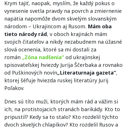
Krym tajiť, naopak, myslím, že každý pokus o
vynesenie svetla pravdy na povrch a zmiernenie
napätia napomôže dvom skvelým slovanským
národom – Ukrajincom aj Rusom.
Mám oba
tieto národy rád
, v oboch krajinách mám
svojich čitateľov a nikdy nezabudnem na úžasné
slová ocenenia, ktoré sa mi dostali za
román
„Zóna nadšenia“
od ukrajinskej
spisovateľskej hviezdy Jurija Ščerbaka a rovnako
od Puškinových novín
„Literaturnaja gazeta“
,
ktorej šéfuje hviezda ruskej literatúry Jurij
Poľakov.
Dnes sú títo muži, ktorých mám rád a vážim si
ich, na protistojacich stranách barikády. Kto to
pripustil? Kedy sa to stalo? Kto rozdelil týchto
dvoch skvelých chlapíkov? Kto rozdelil Rusov a