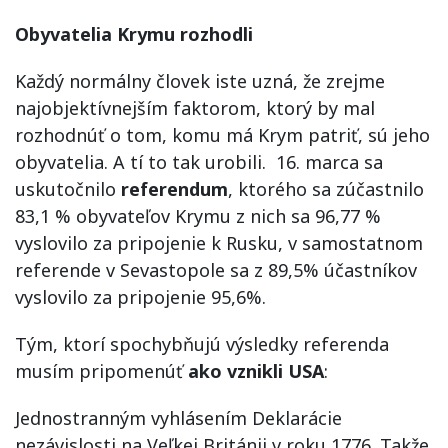
Obyvatelia Krymu rozhodli
Každý normálny človek iste uzná, že zrejme
najobjektívnejším faktorom, ktorý by mal
rozhodnúť o tom, komu má Krym patriť, sú jeho
obyvatelia. A tí to tak urobili. 16. marca sa
uskutočnilo
referendum
, ktorého sa zúčastnilo
83,1 % obyvateľov Krymu z nich sa 96,77 %
vyslovilo za pripojenie k Rusku, v samostatnom
referende v Sevastopole sa z 89,5% účastníkov
vyslovilo za pripojenie 95,6%.
Tým, ktorí spochybňujú výsledky referenda
musím pripomenúť
ako vznikli USA
:
Jednostranným vyhlásením Deklarácie
nezávislosti na Veľkej Británii v roku 1776. Takže