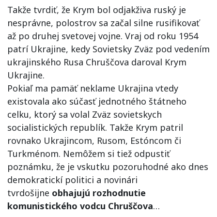
Takže tvrdiť, že Krym bol odjakživa ruský je
nesprávne, polostrov sa začal silne rusifikovať
až po druhej svetovej vojne. Vraj od roku 1954
patrí Ukrajine, kedy Sovietsky Zväz pod vedením
ukrajinského Rusa Chruščova daroval Krym
Ukrajine.
Pokiaľ ma pamäť neklame Ukrajina vtedy
existovala ako súčasť jednotného štátneho
celku, ktorý sa volal Zväz sovietskych
socialistických republík. Takže Krym patril
rovnako Ukrajincom, Rusom, Estóncom či
Turkménom. Nemôžem si tiež odpustiť
poznámku, že je vskutku pozoruhodné ako dnes
demokratickí politici a novinári
tvrdošijne
obhajujú rozhodnutie
komunistického vodcu Chruščova
…