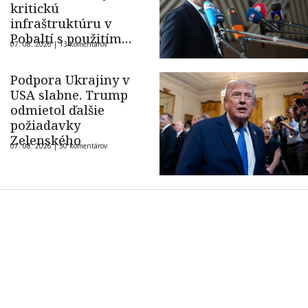
kritickú
infraštruktúru v
Pobaltí s použitím
07. 08. 2026 |
13 komentárov
ukrajinského dronu
Podpora Ukrajiny v
USA slabne. Trump
odmietol ďalšie
požiadavky
Zelenského
07. 08. 2026 |
50 komentárov