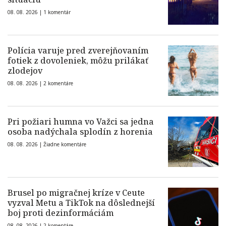
08. 08. 2026 |
1 komentár
Polícia varuje pred zverejňovaním
fotiek z dovoleniek, môžu prilákať
zlodejov
08. 08. 2026 |
2 komentáre
Pri požiari humna vo Važci sa jedna
osoba nadýchala splodín z horenia
08. 08. 2026 |
Žiadne komentáre
Brusel po migračnej kríze v Ceute
vyzval Metu a TikTok na dôslednejší
boj proti dezinformáciám
08. 08. 2026 |
2 komentáre