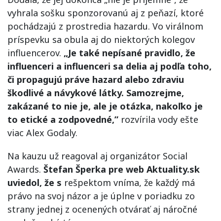
vyhrala sošku sponzorovanú aj z peňazí, ktoré
pochádzajú z prostredia hazardu. Vo virálnom
príspevku sa obula aj do niektorých kolegov
influencerov.
„Je také nepísané pravidlo, že
influenceri a influenceri sa delia aj podľa toho,
či propagujú práve hazard alebo zdraviu
škodlivé a návykové látky. Samozrejme,
zakázané to nie je, ale je otázka, nakoľko je
to etické a zodpovedné,”
rozvírila vody ešte
viac Alex Godaly.
Na kauzu už reagoval aj organizátor Social
Awards.
Štefan Šperka pre web Aktuality.sk
uviedol, že s
rešpektom vníma, že každý má
právo na svoj názor a je úplne v poriadku zo
strany jednej z ocenených otvárať aj náročné