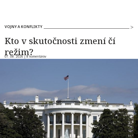
VOJNY A KONFLIKTY
Kto v skutočnosti zmení čí
režim?
07. 08. 2026 |
8 komentárov