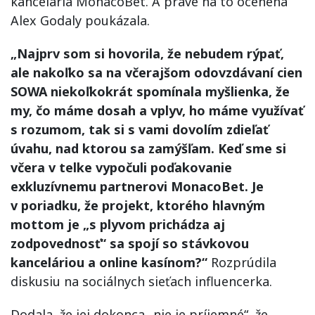
kancelária MonacoBet. A práve na to ocenená
Alex Godaly poukázala.
„Najprv som si hovorila, že nebudem rýpať,
ale nakoľko sa na včerajšom odovzdávaní cien
SOWA niekoľkokrát spomínala myšlienka, že
my, čo máme dosah a vplyv, ho máme využívať
s rozumom, tak si s vami dovolím zdieľať
úvahu, nad ktorou sa zamýšľam. Keď sme si
včera v telke vypočuli poďakovanie
exkluzívnemu partnerovi MonacoBet. Je
v poriadku, že projekt, ktorého hlavným
mottom je „s plyvom prichádza aj
zodpovednosť“ sa spojí so stávkovou
kanceláriou a online kasínom?“
Rozprúdila
diskusiu na sociálnych sieťach influencerka.
Dodala, že jej dokonca „nie je príjemné“, že