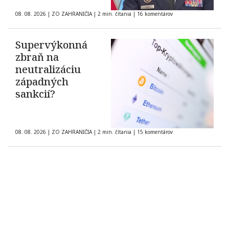
08. 08. 2026
|
ZO ZAHRANIČIA
|
2 min. čítania
|
16 komentárov
Supervýkonná
zbraň na
neutralizáciu
západných
sankcií?
08. 08. 2026
|
ZO ZAHRANIČIA
|
2 min. čítania
|
15 komentárov