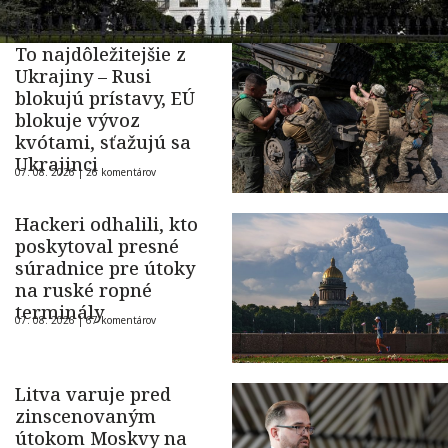
To najdôležitejšie z
Ukrajiny – Rusi
blokujú prístavy, EÚ
blokuje vývoz
kvótami, sťažujú sa
Ukrajinci
07. 08. 2026 |
26 komentárov
Hackeri odhalili, kto
poskytoval presné
súradnice pre útoky
na ruské ropné
terminály
07. 08. 2026 |
67 komentárov
Litva varuje pred
zinscenovaným
útokom Moskvy na