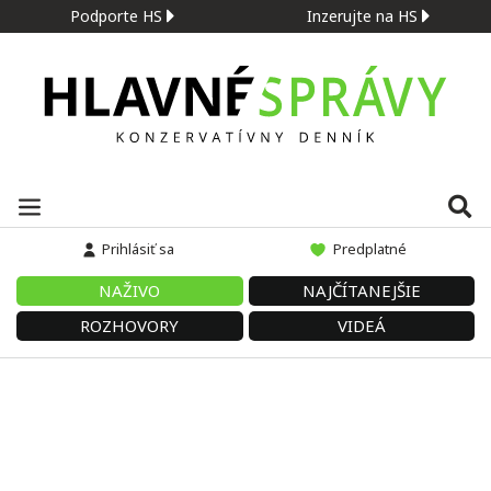
Podporte HS
Inzerujte na HS
Prihlásiť sa
Predplatné
NAŽIVO
NAJČÍTANEJŠIE
ROZHOVORY
VIDEÁ