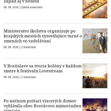
západ aj v nedeľu
08. 08. 2026 |
Žiadne komentáre
Ministerstvo školstva organizuje po
krajských mestách vysvetľujúce turné o
zmenách vo vzdelávaní
08. 08. 2026 |
2 komentáre
V Bratislave sa tvoria kolóny v každom
smere k festivalu Lovestream
08. 08. 2026 |
2 komentáre
Po nočnom požiari viacerých domov
vyhlásila obec Braväcovo mimoriadnu
situáciu