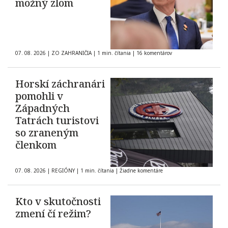
možný zlom
07. 08. 2026
|
ZO ZAHRANIČIA
|
1 min. čítania
|
16 komentárov
Horskí záchranári
pomohli v
Západných
Tatrách turistovi
so zraneným
členkom
07. 08. 2026
|
REGIÓNY
|
1 min. čítania
|
Žiadne komentáre
Kto v skutočnosti
zmení čí režim?