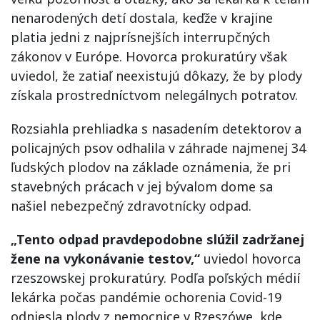
nenarodených detí dostala, keďže v krajine
platia jedni z najprísnejších interrupčných
zákonov v Európe. Hovorca prokuratúry však
uviedol, že zatiaľ neexistujú dôkazy, že by plody
získala prostredníctvom nelegálnych potratov.
Rozsiahla prehliadka s nasadením detektorov a
policajných psov odhalila v záhrade najmenej 34
ľudských plodov na základe oznámenia, že pri
stavebných prácach v jej bývalom dome sa
našiel nebezpečný zdravotnícky odpad.
„Tento odpad pravdepodobne slúžil zadržanej
žene na vykonávanie testov,“
uviedol hovorca
rzeszowskej prokuratúry. Podľa poľských médií
lekárka počas pandémie ochorenia Covid-19
odniesla plody z nemocnice v Rzeszówe, kde