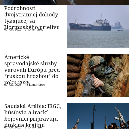
Podrobnosti
dvojstrannej dohody
týkajúcej sa
Hormuského prielivu
07. 08. 2026 |
5 komentárov
Americké
spravodajské služby
varovali Európu pred
“ruskou hrozbou” do
roku 2029
07. 08. 2026 |
13 komentárov
Saudská Arábia: IRGC,
húsíovia a irackí
bojovníci pripravujú
útok na krajinu
07. 08. 2026 |
2 komentáre