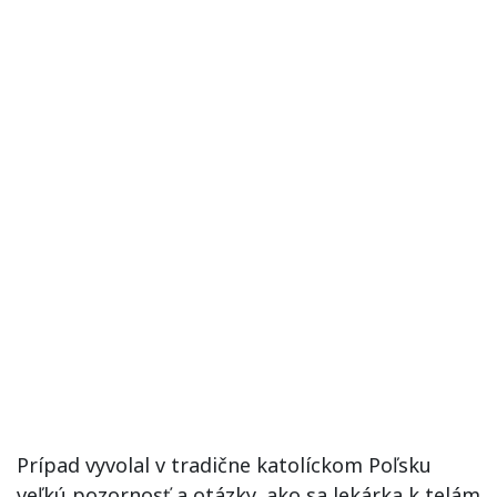
Prípad vyvolal v tradične katolíckom Poľsku
veľkú pozornosť a otázky, ako sa lekárka k telám