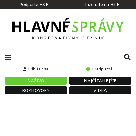
Podporte HS
Inzerujte na HS
Prihlásiť sa
Predplatné
NAŽIVO
NAJČÍTANEJŠIE
ROZHOVORY
VIDEÁ