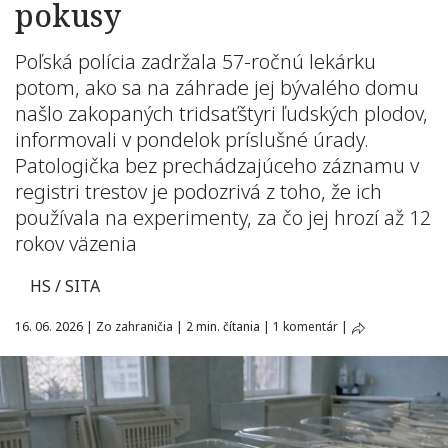
pokusy
Poľská polícia zadržala 57-ročnú lekárku
potom, ako sa na záhrade jej bývalého domu
našlo zakopaných tridsaťštyri ľudských plodov,
informovali v pondelok príslušné úrady.
Patologička bez prechádzajúceho záznamu v
registri trestov je podozrivá z toho, že ich
používala na experimenty, za čo jej hrozí až 12
rokov väzenia
HS / SITA
16. 06. 2026
|
Zo zahraničia
|
2 min. čítania
|
1 komentár
|