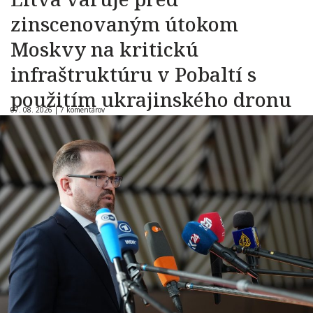
zinscenovaným útokom
Moskvy na kritickú
infraštruktúru v Pobaltí s
použitím ukrajinského dronu
07. 08. 2026 |
7 komentárov