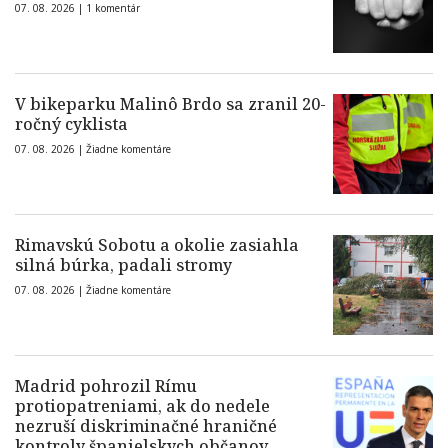
07. 08. 2026 |
1 komentár
V bikeparku Malinô Brdo sa zranil 20-
ročný cyklista
07. 08. 2026 |
Žiadne komentáre
Rimavskú Sobotu a okolie zasiahla
silná búrka, padali stromy
07. 08. 2026 |
Žiadne komentáre
Madrid pohrozil Rímu
protiopatreniami, ak do nedele
nezruší diskriminačné hraničné
kontroly španielskych občanov