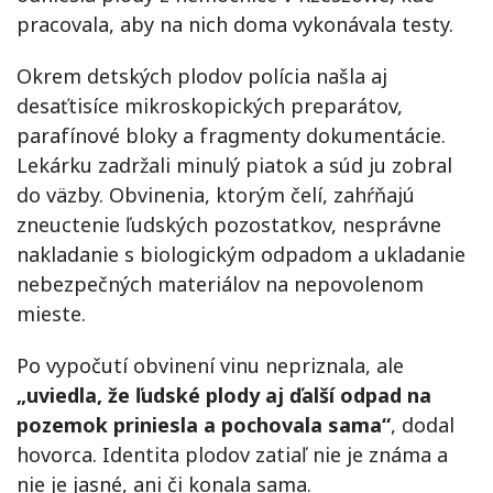
pracovala, aby na nich doma vykonávala testy.
Okrem detských plodov polícia našla aj
desaťtisíce mikroskopických preparátov,
parafínové bloky a fragmenty dokumentácie.
Lekárku zadržali minulý piatok a súd ju zobral
do väzby. Obvinenia, ktorým čelí, zahŕňajú
zneuctenie ľudských pozostatkov, nesprávne
nakladanie s biologickým odpadom a ukladanie
nebezpečných materiálov na nepovolenom
mieste.
Po vypočutí obvinení vinu nepriznala, ale
„uviedla, že ľudské plody aj ďalší odpad na
pozemok priniesla a pochovala sama“
, dodal
hovorca. Identita plodov zatiaľ nie je známa a
nie je jasné, ani či konala sama.