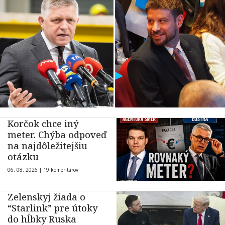
Korčok chce iný
meter. Chýba odpoveď
na najdôležitejšiu
otázku
06. 08. 2026 |
19 komentárov
Zelenskyj žiada o
“Starlink” pre útoky
do hĺbky Ruska