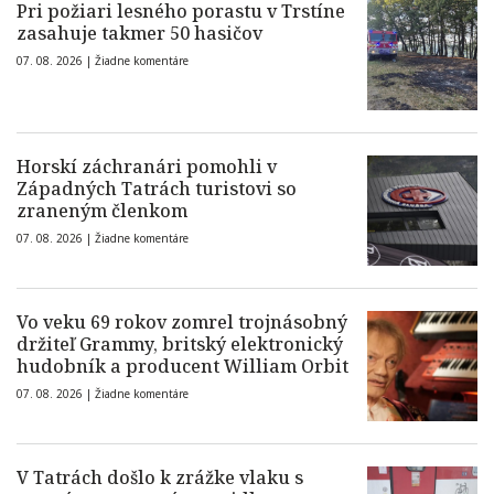
Pri požiari lesného porastu v Trstíne
zasahuje takmer 50 hasičov
07. 08. 2026 |
Žiadne komentáre
Horskí záchranári pomohli v
Západných Tatrách turistovi so
zraneným členkom
07. 08. 2026 |
Žiadne komentáre
Vo veku 69 rokov zomrel trojnásobný
držiteľ Grammy, britský elektronický
hudobník a producent William Orbit
07. 08. 2026 |
Žiadne komentáre
V Tatrách došlo k zrážke vlaku s