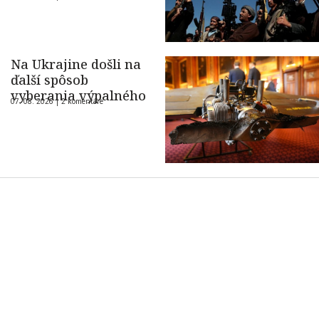
Na Ukrajine došli na
ďalší spôsob
vyberania výpalného
07. 08. 2026 |
2 komentáre