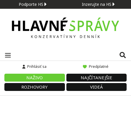
Podporte HS
Inzerujte na HS
Prihlásiť sa
Predplatné
NAŽIVO
NAJČÍTANEJŠIE
ROZHOVORY
VIDEÁ