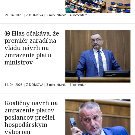
29. 04. 2026
|
Z DOMOVA
|
2 min. čítania
|
4 komentáre
Hlas očakáva, že
premiér zaradí na
vládu návrh na
zmrazenie platu
ministrov
14. 04. 2026
|
Z DOMOVA
|
3 min. čítania
|
1 komentár
Koaličný návrh na
zmrazenie platov
poslancov prešiel
hospodárskym
výborom