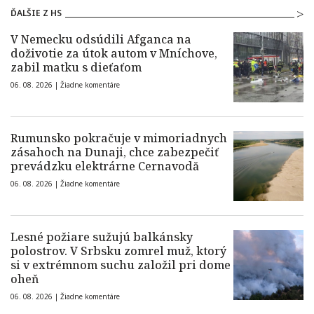
ĎALŠIE Z HS
V Nemecku odsúdili Afganca na
doživotie za útok autom v Mníchove,
zabil matku s dieťaťom
06. 08. 2026 |
Žiadne komentáre
Rumunsko pokračuje v mimoriadnych
zásahoch na Dunaji, chce zabezpečiť
prevádzku elektrárne Cernavodă
06. 08. 2026 |
Žiadne komentáre
Lesné požiare sužujú balkánsky
polostrov. V Srbsku zomrel muž, ktorý
si v extrémnom suchu založil pri dome
oheň
06. 08. 2026 |
Žiadne komentáre