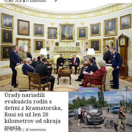
05. 08. 2026 |
21 komentárov
Úrady nariadili
evakuáciu rodín s
deťmi z Kramatorska,
Rusi sú už len 20
kilometrov od okraja
mesta
05. 08. 2026 |
38 komentárov