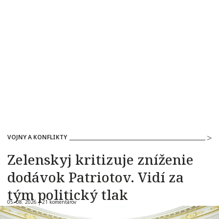
VOJNY A KONFLIKTY
Zelenskyj kritizuje zníženie
dodávok Patriotov. Vidí za
tým politický tlak
05. 08. 2026 |
21 komentárov