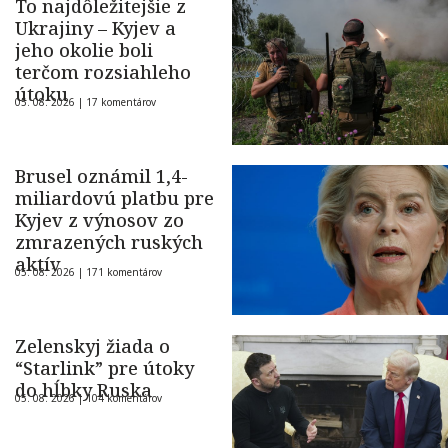
To najdôležitejšie z
Ukrajiny – Kyjev a
jeho okolie boli
terčom rozsiahleho
útoku
05. 08. 2026 |
17 komentárov
Brusel oznámil 1,4-
miliardovú platbu pre
Kyjev z výnosov zo
zmrazených ruských
aktív
05. 08. 2026 |
171 komentárov
Zelenskyj žiada o
“Starlink” pre útoky
do hĺbky Ruska
05. 08. 2026 |
104 komentárov