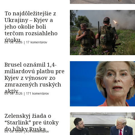
To najdôležitejšie z
Ukrajiny – Kyjev a
jeho okolie boli
terčom rozsiahleho
útoku
05. 08. 2026 |
17 komentárov
Brusel oznámil 1,4-
miliardovú platbu pre
Kyjev z výnosov zo
zmrazených ruských
aktív
05. 08. 2026 |
171 komentárov
Zelenskyj žiada o
“Starlink” pre útoky
do hĺbky Ruska
05. 08. 2026 |
104 komentárov