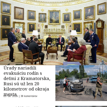
Úrady nariadili
evakuáciu rodín s
deťmi z Kramatorska,
Rusi sú už len 20
kilometrov od okraja
mesta
05. 08. 2026 |
38 komentárov