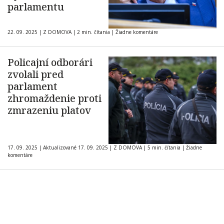
parlamentu
22. 09. 2025
|
Z DOMOVA
|
2 min. čítania
|
Žiadne komentáre
Policajní odborári
zvolali pred
parlament
zhromaždenie proti
zmrazeniu platov
17. 09. 2025
|
Aktualizované 17. 09. 2025
|
Z DOMOVA
|
5 min. čítania
|
Žiadne
komentáre