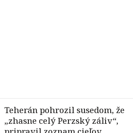
Teherán pohrozil susedom, že
„zhasne celý Perzský záliv“,
pripravil zoznam cieľov