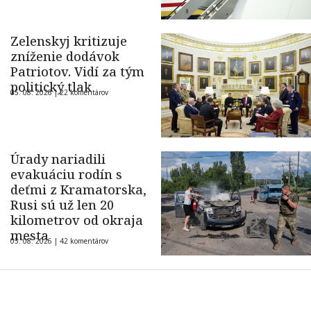
Zelenskyj kritizuje
zníženie dodávok
Patriotov. Vidí za tým
politický tlak
05. 08. 2026 |
22 komentárov
Úrady nariadili
evakuáciu rodín s
deťmi z Kramatorska,
Rusi sú už len 20
kilometrov od okraja
mesta
05. 08. 2026 |
42 komentárov