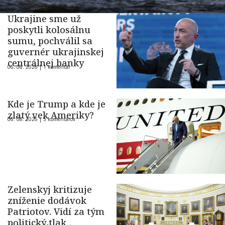
Ukrajine sme už
poskytli kolosálnu
sumu, pochválil sa
guvernér ukrajinskej
centrálnej banky
06. 08. 2026 |
1 komentár
Kde je Trump a kde je
zlatý vek Ameriky?
06. 08. 2026 |
5 komentárov
Zelenskyj kritizuje
zníženie dodávok
Patriotov. Vidí za tým
politický tlak