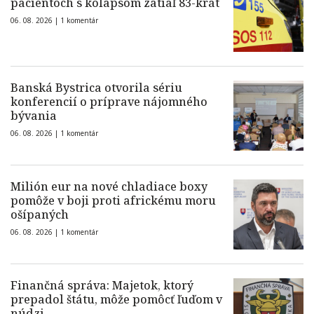
pacientoch s kolapsom zatiaľ 83-krát
06. 08. 2026 |
1 komentár
Banská Bystrica otvorila sériu
konferencií o príprave nájomného
bývania
06. 08. 2026 |
1 komentár
Milión eur na nové chladiace boxy
pomôže v boji proti africkému moru
ošípaných
06. 08. 2026 |
1 komentár
Finančná správa: Majetok, ktorý
prepadol štátu, môže pomôcť ľuďom v
núdzi