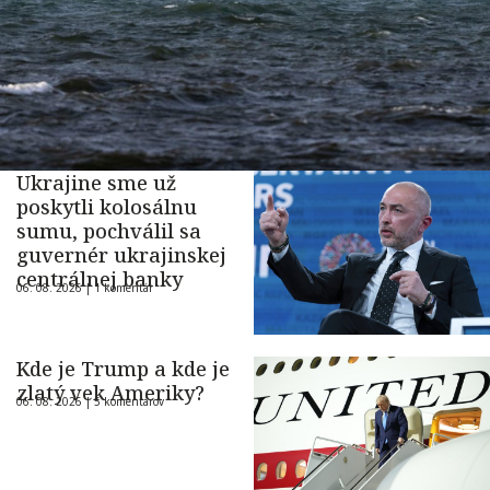
Ukrajine sme už
poskytli kolosálnu
sumu, pochválil sa
guvernér ukrajinskej
centrálnej banky
06. 08. 2026 |
1 komentár
Kde je Trump a kde je
zlatý vek Ameriky?
06. 08. 2026 |
5 komentárov