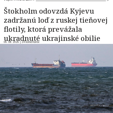
Štokholm odovzdá Kyjevu
zadržanú loď z ruskej tieňovej
flotily, ktorá prevážala
ukradnuté ukrajinské obilie
06. 08. 2026 |
24 komentárov