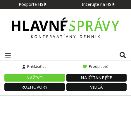
Podporte HS
Inzerujte na HS
Prihlásiť sa
Predplatné
NAŽIVO
NAJČÍTANEJŠIE
ROZHOVORY
VIDEÁ