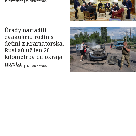
05. 08. 2026 |
22 komentárov
Úrady nariadili
evakuáciu rodín s
deťmi z Kramatorska,
Rusi sú už len 20
kilometrov od okraja
mesta
05. 08. 2026 |
42 komentárov