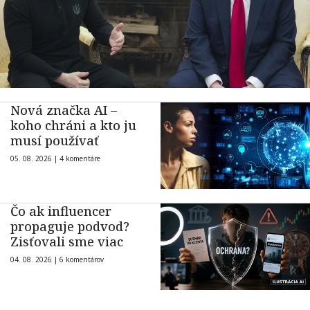
Nová značka AI –
koho chráni a kto ju
musí používať
05. 08. 2026 |
4 komentáre
Čo ak influencer
propaguje podvod?
Zisťovali sme viac
04. 08. 2026 |
6 komentárov