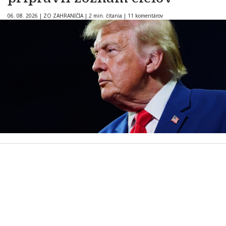
06. 08. 2026
|
ZO ZAHRANIČIA
|
2 min. čítania
|
11 komentárov