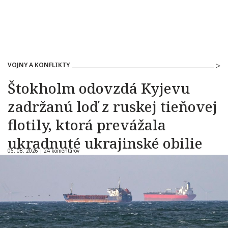
VOJNY A KONFLIKTY
Štokholm odovzdá Kyjevu
zadržanú loď z ruskej tieňovej
flotily, ktorá prevážala
ukradnuté ukrajinské obilie
06. 08. 2026 |
24 komentárov