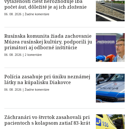
vyťaženosti ciest nerozhoduje iba
počet áut, dôležité je aj ich zloženie
06. 08. 2026 |
Žiadne komentáre
Rusínska komunita žiada zachovanie
Múzea rusínskej kultúry, podporili ju
primátori aj odborné inštitúcie
06. 08. 2026 |
2 komentáre
Polícia zasahuje pri úniku neznámej
látky na kúpalisku Diakovce
06. 08. 2026 |
Žiadne komentáre
Záchranári vo štvrtok zasahovali pri
pacientoch s kolapsom zatiaľ 83-krát