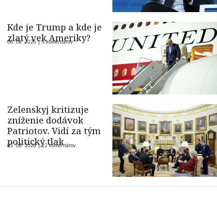
Kde je Trump a kde je
zlatý vek Ameriky?
06. 08. 2026 |
5 komentárov
Zelenskyj kritizuje
zníženie dodávok
Patriotov. Vidí za tým
politický tlak
05. 08. 2026 |
22 komentárov