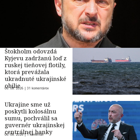
Štokholm odovzdá
Kyjevu zadržanú loď z
ruskej tieňovej flotily,
ktorá prevážala
ukradnuté ukrajinské
obilie
06. 08. 2026 |
31 komentárov
Ukrajine sme už
poskytli kolosálnu
sumu, pochválil sa
guvernér ukrajinskej
centrálnej banky
06. 08. 2026 |
1 komentár