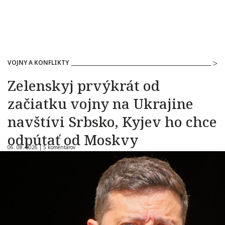
VOJNY A KONFLIKTY
Zelenskyj prvýkrát od
začiatku vojny na Ukrajine
navštívi Srbsko, Kyjev ho chce
odpútať od Moskvy
06. 08. 2026 |
5 komentárov