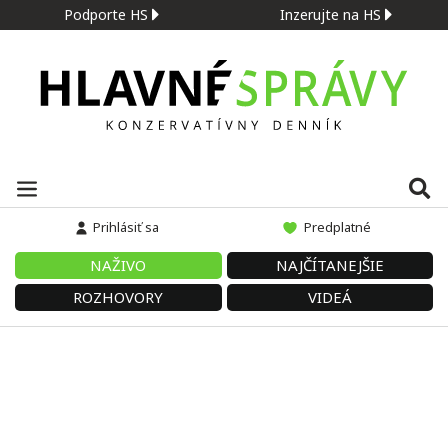
Podporte HS
Inzerujte na HS
Prihlásiť sa
Predplatné
NAŽIVO
NAJČÍTANEJŠIE
ROZHOVORY
VIDEÁ