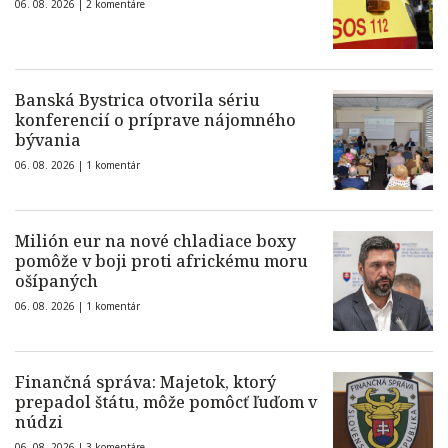
06. 08. 2026 |
2 komentáre
Banská Bystrica otvorila sériu
konferencií o príprave nájomného
bývania
06. 08. 2026 |
1 komentár
Milión eur na nové chladiace boxy
pomôže v boji proti africkému moru
ošípaných
06. 08. 2026 |
1 komentár
Finančná správa: Majetok, ktorý
prepadol štátu, môže pomôcť ľuďom v
núdzi
06. 08. 2026 |
3 komentáre