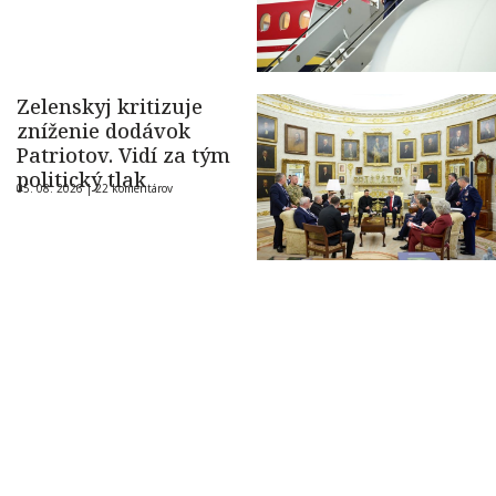
Zelenskyj kritizuje
zníženie dodávok
Patriotov. Vidí za tým
politický tlak
05. 08. 2026 |
22 komentárov