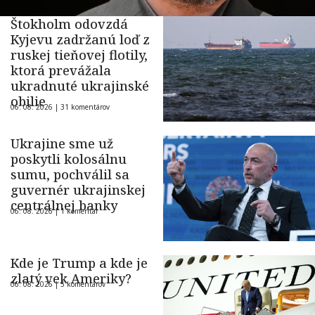
Štokholm odovzdá
Kyjevu zadržanú loď z
ruskej tieňovej flotily,
ktorá prevážala
ukradnuté ukrajinské
obilie
06. 08. 2026 |
31 komentárov
Ukrajine sme už
poskytli kolosálnu
sumu, pochválil sa
guvernér ukrajinskej
centrálnej banky
06. 08. 2026 |
1 komentár
Kde je Trump a kde je
zlatý vek Ameriky?
06. 08. 2026 |
5 komentárov