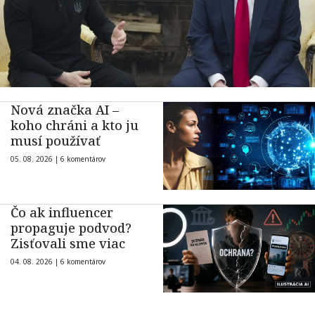
Nová značka AI –
koho chráni a kto ju
musí používať
05. 08. 2026 |
6 komentárov
Čo ak influencer
propaguje podvod?
Zisťovali sme viac
04. 08. 2026 |
6 komentárov