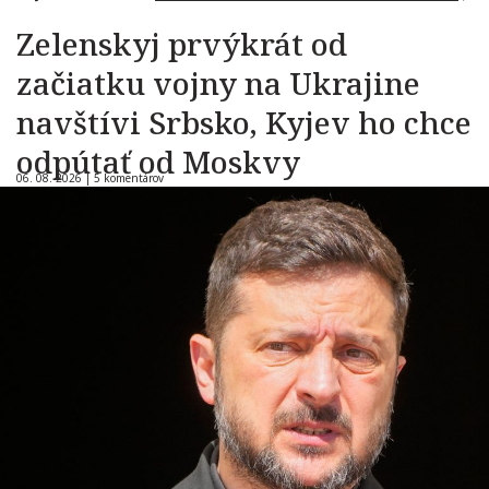
Zelenskyj prvýkrát od
začiatku vojny na Ukrajine
navštívi Srbsko, Kyjev ho chce
odpútať od Moskvy
06. 08. 2026 |
5 komentárov