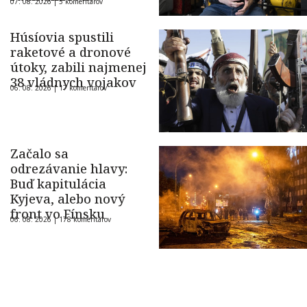
07. 08. 2026 |
5 komentárov
Húsíovia spustili
raketové a dronové
útoky, zabili najmenej
38 vládnych vojakov
06. 08. 2026 |
17 komentárov
Začalo sa
odrezávanie hlavy:
Buď kapitulácia
Kyjeva, alebo nový
front vo Fínsku
06. 08. 2026 |
178 komentárov