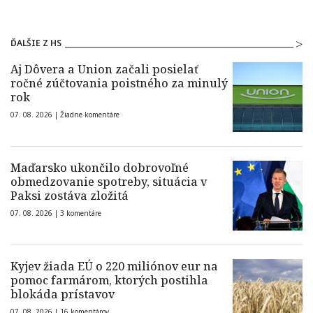
ĎALŠIE Z HS
Aj Dôvera a Union začali posielať
ročné zúčtovania poistného za minulý
rok
07. 08. 2026 |
Žiadne komentáre
Maďarsko ukončilo dobrovoľné
obmedzovanie spotreby, situácia v
Paksi zostáva zložitá
07. 08. 2026 |
3 komentáre
Kyjev žiada EÚ o 220 miliónov eur na
pomoc farmárom, ktorých postihla
blokáda prístavov
07. 08. 2026 |
16 komentárov