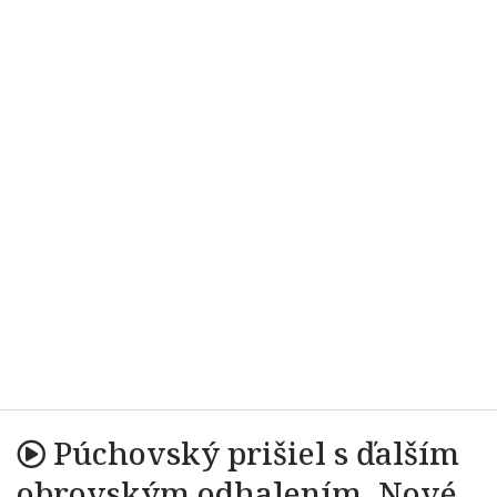
Púchovský prišiel s ďalším
obrovským odhalením. Nové