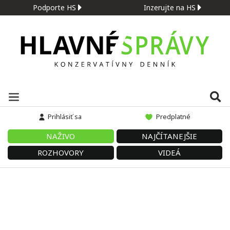
Podporte HS
Inzerujte na HS
Prihlásiť sa
Predplatné
NAŽIVO
NAJČÍTANEJŠIE
ROZHOVORY
VIDEÁ