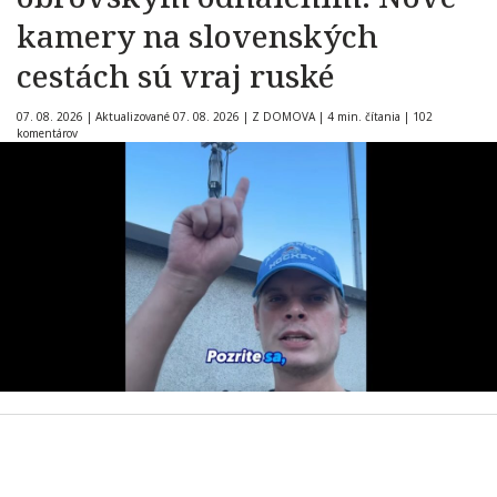
kamery na slovenských
cestách sú vraj ruské
07. 08. 2026
|
Aktualizované 07. 08. 2026
|
Z DOMOVA
|
4 min. čítania
|
102
komentárov