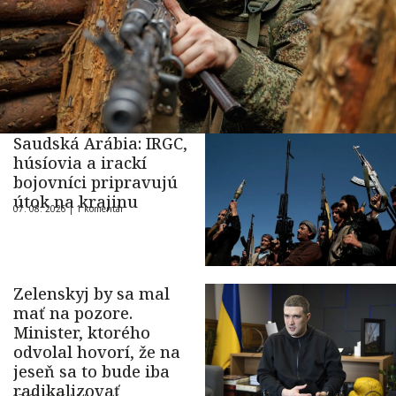
Saudská Arábia: IRGC,
húsíovia a irackí
bojovníci pripravujú
útok na krajinu
07. 08. 2026 |
1 komentár
Zelenskyj by sa mal
mať na pozore.
Minister, ktorého
odvolal hovorí, že na
jeseň sa to bude iba
radikalizovať