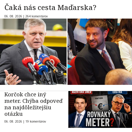
Čaká nás cesta Maďarska?
06. 08. 2026 |
264 komentárov
Korčok chce iný
meter. Chýba odpoveď
na najdôležitejšiu
otázku
06. 08. 2026 |
19 komentárov