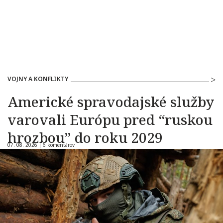
VOJNY A KONFLIKTY
Americké spravodajské služby
varovali Európu pred “ruskou
hrozbou” do roku 2029
07. 08. 2026 |
6 komentárov