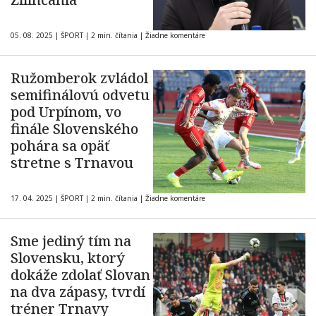
05. 08. 2025
|
ŠPORT
|
2 min. čítania
|
Žiadne komentáre
Ružomberok zvládol
semifinálovú odvetu
pod Urpínom, vo
finále Slovenského
pohára sa opäť
stretne s Trnavou
17. 04. 2025
|
ŠPORT
|
2 min. čítania
|
Žiadne komentáre
Sme jediný tím na
Slovensku, ktorý
dokáže zdolať Slovan
na dva zápasy, tvrdí
tréner Trnavy