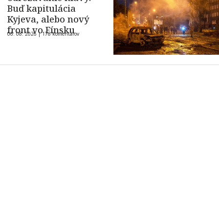
Buď kapitulácia
Kyjeva, alebo nový
front vo Fínsku
06. 08. 2026 |
178 komentárov