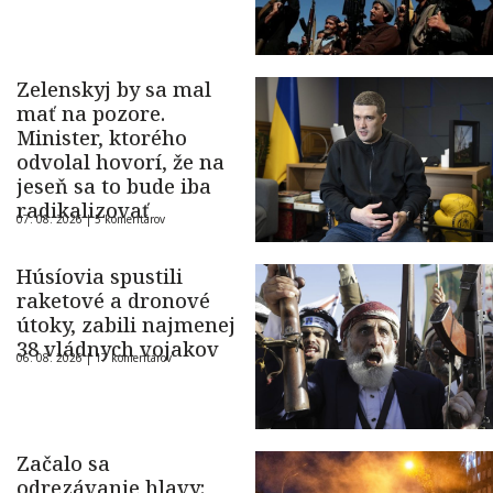
Zelenskyj by sa mal
mať na pozore.
Minister, ktorého
odvolal hovorí, že na
jeseň sa to bude iba
radikalizovať
07. 08. 2026 |
5 komentárov
Húsíovia spustili
raketové a dronové
útoky, zabili najmenej
38 vládnych vojakov
06. 08. 2026 |
17 komentárov
Začalo sa
odrezávanie hlavy: