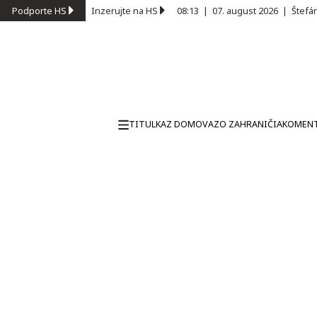
Podporte HS
Inzerujte na HS
08:13
|
07. august 2026
|
Štefá
TITULKA
Z DOMOVA
ZO ZAHRANIČIA
KOMEN