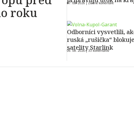
07. 08. 2026 |
Žiadne komentáre
do roku
Odborníci vysvetlili, ak
ruská „rušička“ blokuj
satelity Starlink
06. 08. 2026 |
33 komentárov