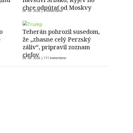
chce odpútať od Moskvy
06. 08. 2026 |
7 komentárov
o
Teherán pohrozil susedom,
e
že „zhasne celý Perzský
záliv“, pripravil zoznam
cieľov
06. 08. 2026 |
111 komentárov