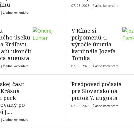
jinu
07. 08. 2026 |
Žiadne komentáre
 |
Žiadne komentáre
u
V Ríme si
ného úseku
pripomenú 4.
na Kráľovu
výročie úmrtia
ajú ukončiť
kardinála Jozefa
ca augusta
Tomka
 |
Žiadne komentáre
07. 08. 2026 |
Žiadne komentáre
skej časti
Predpoveď počasia
-Krásna
pre Slovensko na
li park
piatok 7. augusta
ovaný po
07. 08. 2026 |
Žiadne komentáre
 J.
anovi
 |
Žiadne komentáre