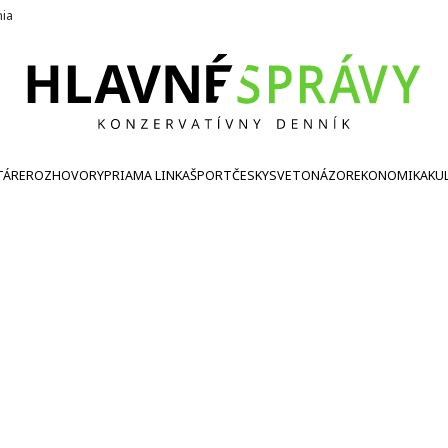
nia
TÁRE
ROZHOVORY
PRIAMA LINKA
ŠPORT
ČESKY
SVETONÁZOR
EKONOMIKA
KU