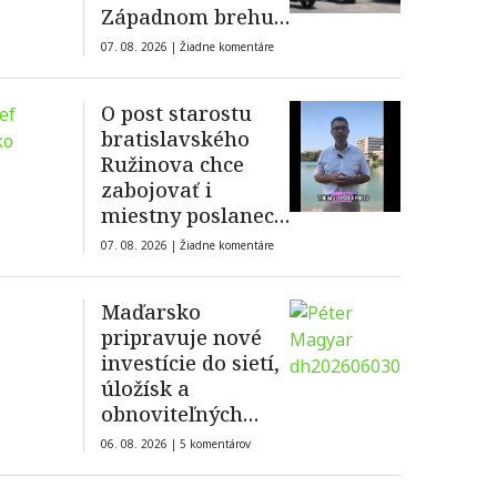
Západnom brehu,
podpálili domy
07. 08. 2026 |
Žiadne komentáre
O post starostu
bratislavského
Ružinova chce
zabojovať i
miestny poslanec
Peter Strapák
07. 08. 2026 |
Žiadne komentáre
Maďarsko
pripravuje nové
investície do sietí,
úložísk a
obnoviteľných
zdrojov
06. 08. 2026 |
5 komentárov