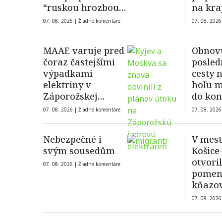
“ruskou hrozbou”
na kra
do roku 2029
07. 08. 2026 |
Žiadne komentáre
07. 08. 2026
MAAE varuje pred
Obnov
čoraz častejšími
posled
výpadkami
cesty 
elektriny v
hoľu m
Záporožskej
do kon
jadrovej
07. 08. 2026 |
Žiadne komentáre
07. 08. 2026
elektrárni
Nebezpečné i
V mest
svým sousedům
Košice
otvori
07. 08. 2026 |
Žiadne komentáre
pomen
kňazovi
Semiv
07. 08. 2026