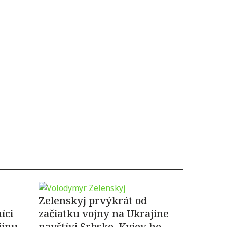
Zelenskyj prvýkrát od
íci
začiatku vojny na Ukrajine
jinu
navštívi Srbsko, Kyjev ho