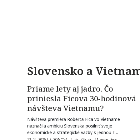
Slovensko a Vietna
Priame lety aj jadro. Čo
priniesla Ficova 30-hodinová
návšteva Vietnamu?
Návšteva premiéra Roberta Fica vo Vietname
naznačila ambíciu Slovenska posilniť svoje
ekonomické a strategické väzby s jednou z
najdynamickejšie rastúcich…
13. 04. 2026
|
Z DOMOVA
|
3 min. čítania
|
21 komentárov