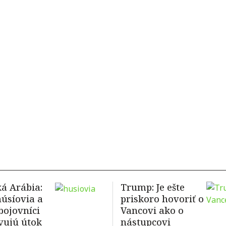
á Arábia:
Trump: Je ešte
húsíovia a
priskoro hovoriť o
 bojovníci
Vancovi ako o
vujú útok
nástupcovi