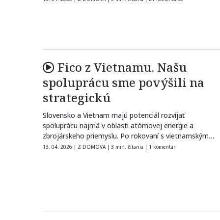
Fico z Vietnamu. Našu
spoluprácu sme povýšili na
strategickú
Slovensko a Vietnam majú potenciál rozvíjať
spoluprácu najmä v oblasti atómovej energie a
zbrojárskeho priemyslu. Po rokovaní s vietnamským
premiérom…
13. 04. 2026
|
Z DOMOVA
|
3 min. čítania
|
1 komentár