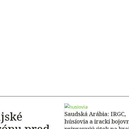
jské
Saudská Arábia: IRGC,
húsíovia a irackí bojovn
rópu pred
pripravujú útok na kra