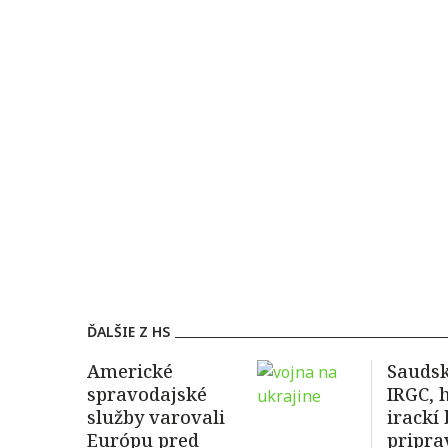
ĎALŠIE Z HS
Americké
Saudsk
spravodajské
IRGC, 
služby varovali
irackí
Európu pred
pripra