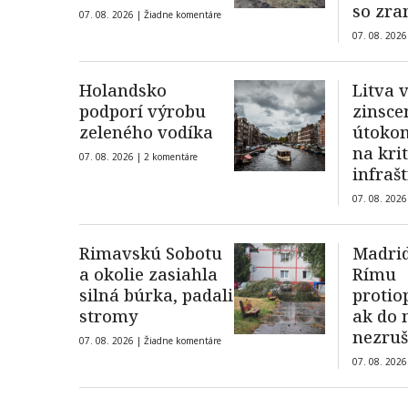
so zr
07. 08. 2026 |
Žiadne komentáre
členk
07. 08. 2026
Holandsko
Litva 
podporí výrobu
zinsc
zeleného vodíka
útoko
na kri
07. 08. 2026 |
2 komentáre
infraš
Pobalt
07. 08. 2026
ukraji
dronu
Rimavskú Sobotu
Madrid
a okolie zasiahla
Rímu
silná búrka, padali
protio
stromy
ak do 
nezruš
07. 08. 2026 |
Žiadne komentáre
diskri
07. 08. 2026
hranič
španie