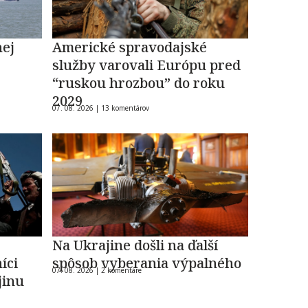
nej
Americké spravodajské
služby varovali Európu pred
“ruskou hrozbou” do roku
2029
07. 08. 2026 |
13 komentárov
Na Ukrajine došli na ďalší
íci
spôsob vyberania výpalného
07. 08. 2026 |
2 komentáre
jinu