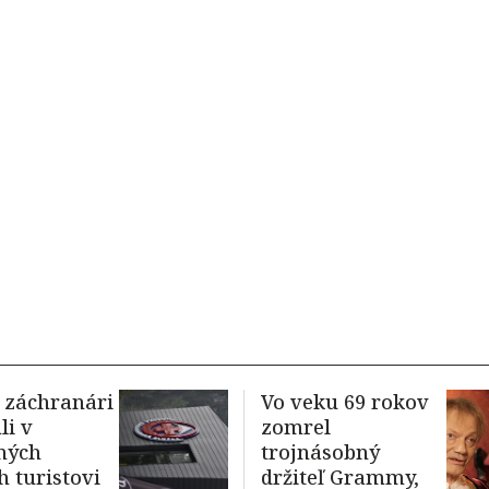
 záchranári
Vo veku 69 rokov
i v
zomrel
ných
trojnásobný
h turistovi
držiteľ Grammy,