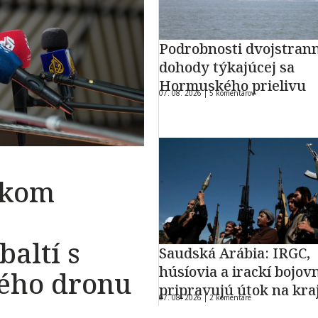
Podrobnosti dvojstran
dohody týkajúcej sa
Hormuského prielivu
07. 08. 2026 |
5 komentárov
okom
baltí s
Saudská Arábia: IRGC,
húsíovia a irackí bojovn
kého dronu
pripravujú útok na kra
07. 08. 2026 |
2 komentáre