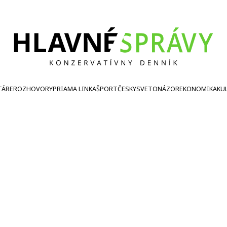
TÁRE
ROZHOVORY
PRIAMA LINKA
ŠPORT
ČESKY
SVETONÁZOR
EKONOMIKA
KU