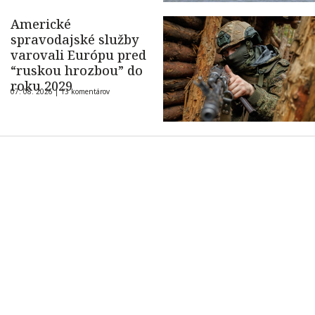
Americké
spravodajské služby
varovali Európu pred
“ruskou hrozbou” do
roku 2029
07. 08. 2026 |
13 komentárov