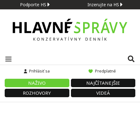
Podporte HS
Inzerujte na HS
Prihlásiť sa
Predplatné
NAŽIVO
NAJČÍTANEJŠIE
ROZHOVORY
VIDEÁ