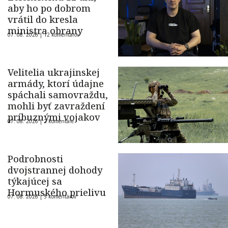
aby ho po dobrom
vrátil do kresla
ministra obrany
07. 08. 2026 |
12 komentárov
Velitelia ukrajinskej
armády, ktorí údajne
spáchali samovraždu,
mohli byť zavraždení
príbuznými vojakov
07. 08. 2026 |
2 komentáre
Podrobnosti
dvojstrannej dohody
týkajúcej sa
Hormuského prielivu
07. 08. 2026 |
5 komentárov