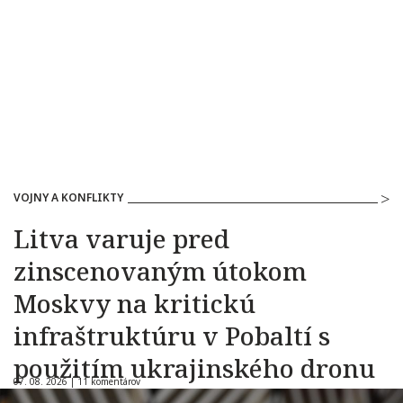
VOJNY A KONFLIKTY
Litva varuje pred
zinscenovaným útokom
Moskvy na kritickú
infraštruktúru v Pobaltí s
použitím ukrajinského dronu
07. 08. 2026 |
11 komentárov