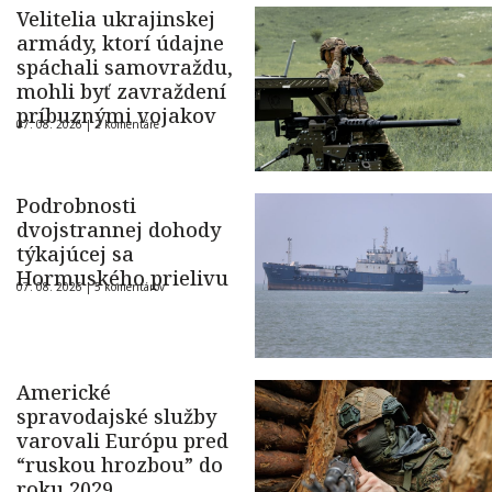
Velitelia ukrajinskej
armády, ktorí údajne
spáchali samovraždu,
mohli byť zavraždení
príbuznými vojakov
07. 08. 2026 |
2 komentáre
Podrobnosti
dvojstrannej dohody
týkajúcej sa
Hormuského prielivu
07. 08. 2026 |
5 komentárov
Americké
spravodajské služby
varovali Európu pred
“ruskou hrozbou” do
roku 2029