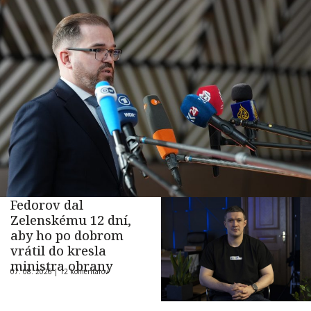
Fedorov dal
Zelenskému 12 dní,
aby ho po dobrom
vrátil do kresla
ministra obrany
07. 08. 2026 |
12 komentárov