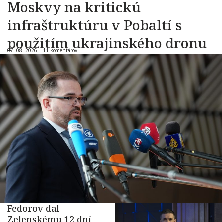
Moskvy na kritickú
infraštruktúru v Pobaltí s
použitím ukrajinského dronu
07. 08. 2026 |
11 komentárov
Fedorov dal
Zelenskému 12 dní,