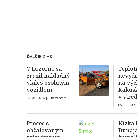
ĎALŠIE Z HS
V Lozorne sa
Teplot
zrazil nákladný
nevydr
vlak s osobným
na vý
vozidlom
Rakús
v stre
05. 08. 2026 |
2 komentáre
stupňa
05. 08. 2026
Proces s
Nízka 
obžalovaným
Dunaj