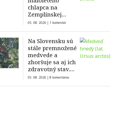
maloletého
chlapca na
Zemplínskej
šírave
05. 08. 2026 |
1 komentár
Na Slovensku sú
stále premnožené
medvede a
zhoršuje sa aj ich
zdravotný stav.
Ministerstvo
05. 08. 2026 |
8 komentárov
reaguje na kritiku
ochranárov