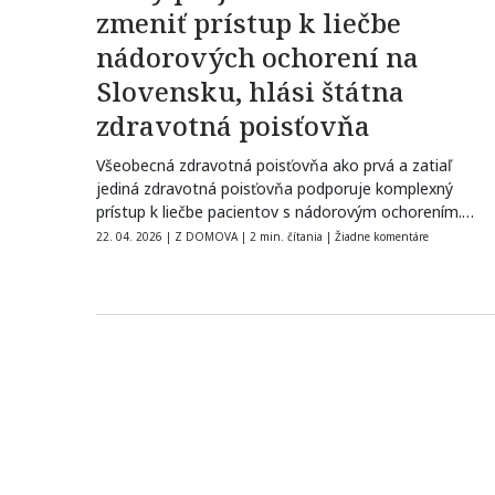
zmeniť prístup k liečbe
nádorových ochorení na
Slovensku, hlási štátna
zdravotná poisťovňa
Všeobecná zdravotná poisťovňa ako prvá a zatiaľ
jediná zdravotná poisťovňa podporuje komplexný
prístup k liečbe pacientov s nádorovým ochorením.
Cieľom…
22. 04. 2026
|
Z DOMOVA
|
2 min. čítania
|
Žiadne komentáre