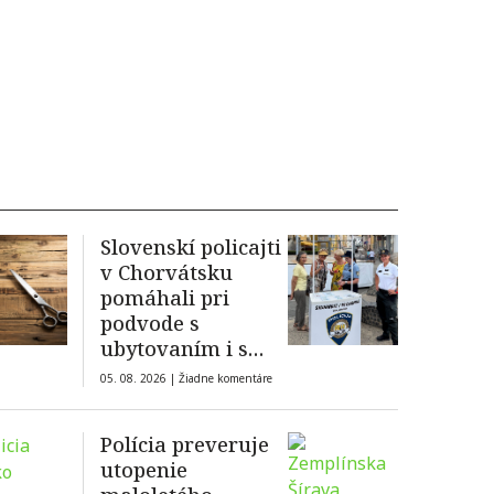
Slovenskí policajti
v Chorvátsku
pomáhali pri
podvode s
ubytovaním i s
defektom
05. 08. 2026 |
Žiadne komentáre
Polícia preveruje
utopenie