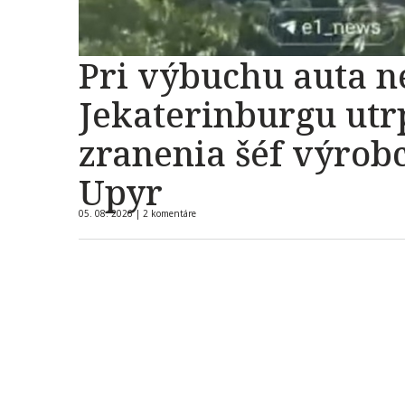
Pri výbuchu auta n
Jekaterinburgu utr
zranenia šéf výrob
Upyr
05. 08. 2026 |
2 komentáre