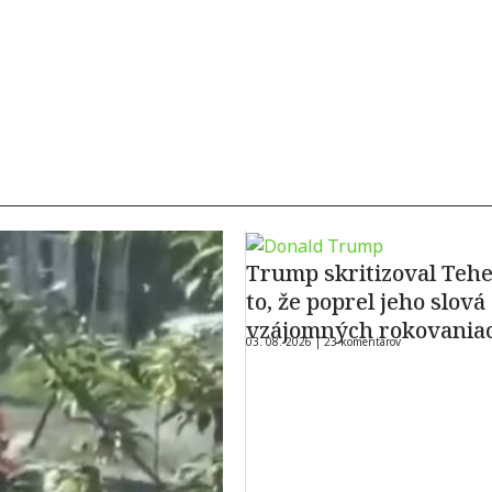
Trump skritizoval Tehe
to, že poprel jeho slová
vzájomných rokovania
03. 08. 2026 |
23 komentárov