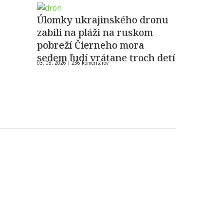
Úlomky ukrajinského dronu
zabili na pláži na ruskom
pobreží Čierneho mora
sedem ľudí vrátane troch detí
03. 08. 2026 |
236 komentárov