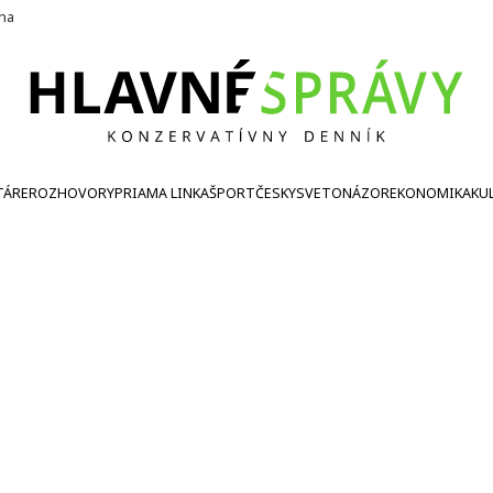
ína
TÁRE
ROZHOVORY
PRIAMA LINKA
ŠPORT
ČESKY
SVETONÁZOR
EKONOMIKA
KU