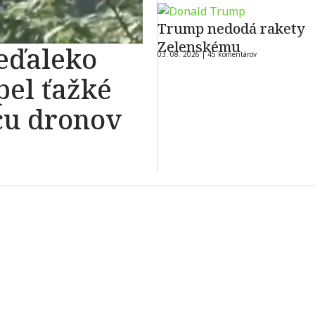
Trump nedodá rakety
Zelenskému
eďaleko
03. 08. 2026 |
45 komentárov
pel ťažké
cu dronov