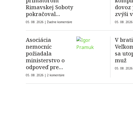
primátorom
kompli
Rimavskej Soboty
dovoz 
pokračoval
zvýši 
doplnením
05. 08. 2026 |
Žiadne komentáre
05. 08. 2026
dokazovania
Asociácia
V brat
nemocníc
Veľko
požiadala
sa uto
ministerstvo o
muž
odpoveď pre
05. 08. 2026
všetky nemocnice,
05. 08. 2026 |
2 komentáre
nielen súkromné