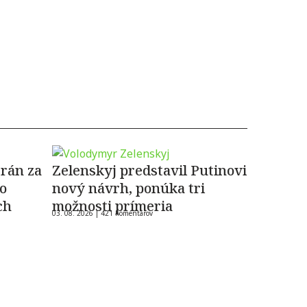
rán za
Zelenskyj predstavil Putinovi
 o
nový návrh, ponúka tri
ch
možnosti prímeria
03. 08. 2026 |
421 komentárov