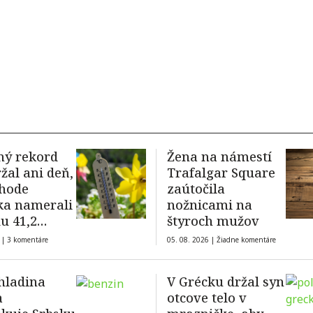
ný rekord
Žena na námestí
žal ani deň,
Trafalgar Square
chode
zaútočila
ka namerali
nožnicami na
du 41,2
štyroch mužov
 Celzia
 |
3 komentáre
05. 08. 2026 |
Žiadne komentáre
hladina
V Grécku držal syn
a
otcove telo v