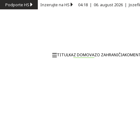
Podporte HS
Inzerujte na HS
04:18
|
06. august 2026
|
Jozef
TITULKA
Z DOMOVA
ZO ZAHRANIČIA
KOMEN