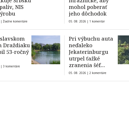
kuje Srbsku
mrazničke, aby
palív, NIS
mohol poberať
výrobu
jeho dôchodok
 |
Žiadne komentáre
05. 08. 2026 |
1 komentár
islavskom
Pri výbuchu auta
m Draždiaku
neďaleko
pil 53-ročný
Jekaterinburgu
utrpel ťažké
zranenia šéf
 |
3 komentáre
výrobcu dronov
05. 08. 2026 |
2 komentáre
Upyr