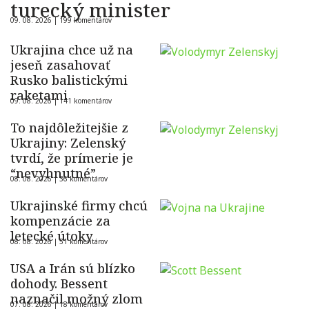
turecký minister
09. 08. 2026 |
199 komentárov
Ukrajina chce už na
jeseň zasahovať
Rusko balistickými
raketami
09. 08. 2026 |
141 komentárov
To najdôležitejšie z
Ukrajiny: Zelenský
tvrdí, že prímerie je
“nevyhnutné”
08. 08. 2026 |
36 komentárov
Ukrajinské firmy chcú
kompenzácie za
letecké útoky
08. 08. 2026 |
51 komentárov
USA a Irán sú blízko
dohody. Bessent
naznačil možný zlom
07. 08. 2026 |
18 komentárov