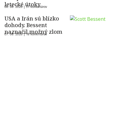
letecké útoky
08. 08. 2026 |
51 komentárov
USA a Irán sú blízko
dohody. Bessent
naznačil možný zlom
07. 08. 2026 |
18 komentárov