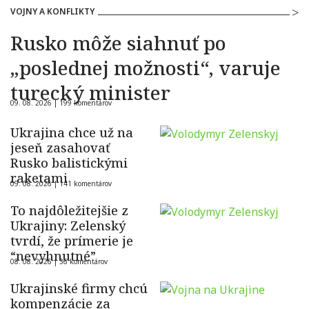
VOJNY A KONFLIKTY
Rusko môže siahnuť po
„poslednej možnosti“, varuje
turecký minister
09. 08. 2026 |
199 komentárov
Ukrajina chce už na
jeseň zasahovať
Rusko balistickými
raketami
09. 08. 2026 |
141 komentárov
To najdôležitejšie z
Ukrajiny: Zelenský
tvrdí, že prímerie je
“nevyhnutné”
08. 08. 2026 |
36 komentárov
Ukrajinské firmy chcú
kompenzácie za