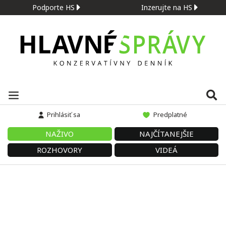
Podporte HS
Inzerujte na HS
Prihlásiť sa
Predplatné
NAŽIVO
NAJČÍTANEJŠIE
ROZHOVORY
VIDEÁ