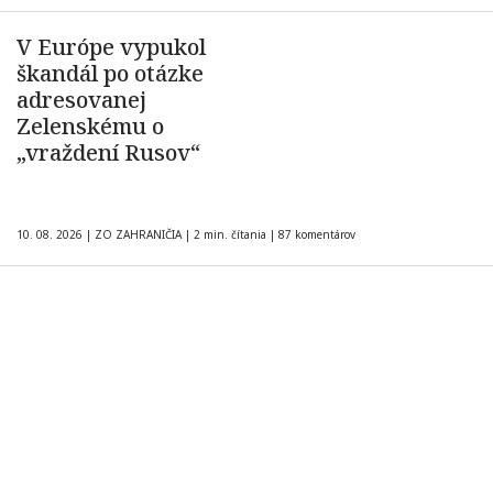
V Európe vypukol
škandál po otázke
adresovanej
Zelenskému o
„vraždení Rusov“
10. 08. 2026
|
ZO ZAHRANIČIA
|
2 min. čítania
|
87 komentárov