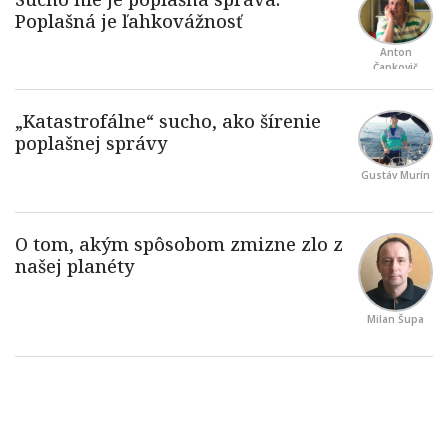
Anton
Čapkovič
Gustáv Murín
Milan Šupa