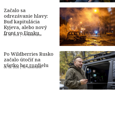
Začalo sa
odrezávanie hlavy:
Buď kapitulácia
Kyjeva, alebo nový
front vo Fínsku
06. 08. 2026 |
178 komentárov
Po Wildberries Rusko
začalo útočiť na
všetko bez rozdielu
06. 08. 2026 |
187 komentárov