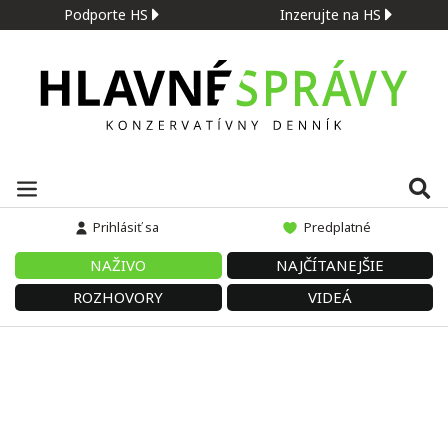
Podporte HS
Inzerujte na HS
Prihlásiť sa
Predplatné
NAŽIVO
NAJČÍTANEJŠIE
ROZHOVORY
VIDEÁ