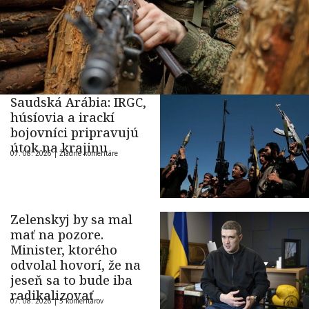
Saudská Arábia: IRGC,
húsíovia a irackí
bojovníci pripravujú
útok na krajinu
07. 08. 2026 |
Žiadne komentáre
Zelenskyj by sa mal
mať na pozore.
Minister, ktorého
odvolal hovorí, že na
jeseň sa to bude iba
radikalizovať
07. 08. 2026 |
5 komentárov