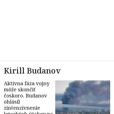
Kirill Budanov
Aktívna fáza vojny
môže skončiť
čoskoro. Budanov
ohlásil
zintenzívnenie
leteckých útokov na