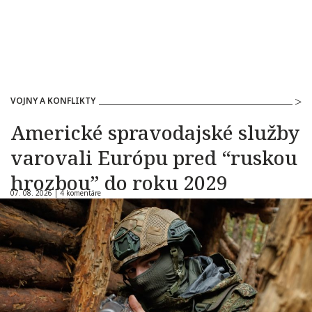
VOJNY A KONFLIKTY
Americké spravodajské služby
varovali Európu pred “ruskou
hrozbou” do roku 2029
07. 08. 2026 |
4 komentáre