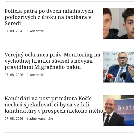
Polícia pátra po dvoch mladistvých
podozrivých z útoku na taxikára v
Seredi
07. 08. 2026 |
1 komentár
Verejný ochranca práv: Monitoring na
východnej hranici súvisel s novými
pravidlami Migračného paktu
07. 08. 2026 |
1 komentár
Kandidáti na post primátora Košíc
nechcú špekulovať, či by sa vzdali
kandidatúry v prospech niekoho iného
07. 08. 2026 |
Žiadne komentáre