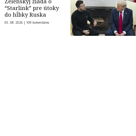
Zelenskyj žiada o
“Starlink” pre útoky
do hĺbky Ruska
05. 08. 2026 |
109 komentárov