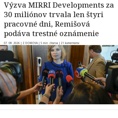
Výzva MIRRI Developments za
30 miliónov trvala len štyri
pracovné dni, Remišová
podáva trestné oznámenie
07. 08. 2026
|
Z DOMOVA
|
5 min. čítania
|
21 komentárov