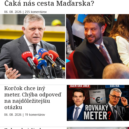
Čaká nás cesta Maďarska?
06. 08. 2026 |
255 komentárov
Korčok chce iný
meter. Chýba odpoveď
na najdôležitejšiu
otázku
06. 08. 2026 |
19 komentárov