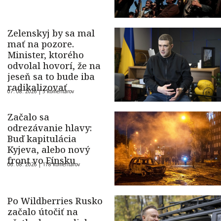
Zelenskyj by sa mal
mať na pozore.
Minister, ktorého
odvolal hovorí, že na
jeseň sa to bude iba
radikalizovať
07. 08. 2026 |
5 komentárov
Začalo sa
odrezávanie hlavy:
Buď kapitulácia
Kyjeva, alebo nový
front vo Fínsku
06. 08. 2026 |
178 komentárov
Po Wildberries Rusko
začalo útočiť na