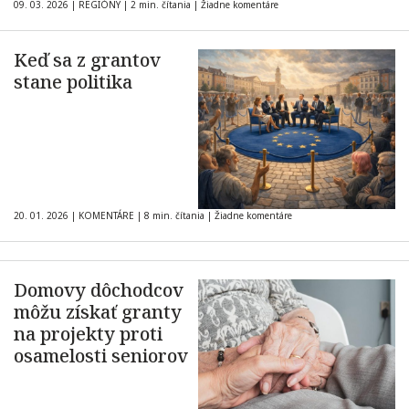
09. 03. 2026
|
REGIÓNY
|
2 min. čítania
|
Žiadne komentáre
Keď sa z grantov
stane politika
20. 01. 2026
|
KOMENTÁRE
|
8 min. čítania
|
Žiadne komentáre
Domovy dôchodcov
môžu získať granty
na projekty proti
osamelosti seniorov