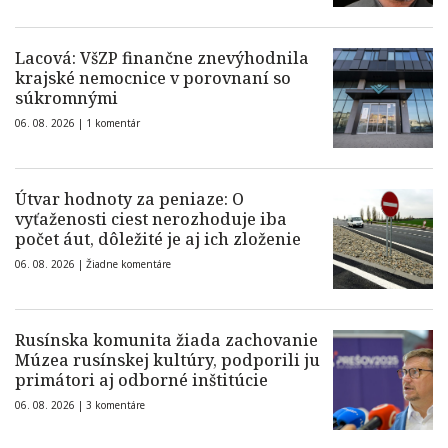
Lacová: VšZP finančne znevýhodnila
krajské nemocnice v porovnaní so
súkromnými
06. 08. 2026 |
1 komentár
Útvar hodnoty za peniaze: O
vyťaženosti ciest nerozhoduje iba
počet áut, dôležité je aj ich zloženie
06. 08. 2026 |
Žiadne komentáre
Rusínska komunita žiada zachovanie
Múzea rusínskej kultúry, podporili ju
primátori aj odborné inštitúcie
06. 08. 2026 |
3 komentáre