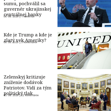
sumu, pochválil sa
guvernér ukrajinskej
centrálnej banky
06. 08. 2026 |
1 komentár
Kde je Trump a kde je
zlatý vek Ameriky?
06. 08. 2026 |
5 komentárov
Zelenskyj kritizuje
zníženie dodávok
Patriotov. Vidí za tým
politický tlak
05. 08. 2026 |
22 komentárov