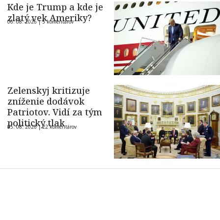
Kde je Trump a kde je
zlatý vek Ameriky?
06. 08. 2026 |
5 komentárov
Zelenskyj kritizuje
zníženie dodávok
Patriotov. Vidí za tým
politický tlak
05. 08. 2026 |
22 komentárov