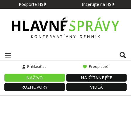
Podporte HS
Inzerujte na HS
Prihlásiť sa
Predplatné
NAŽIVO
NAJČÍTANEJŠIE
ROZHOVORY
VIDEÁ