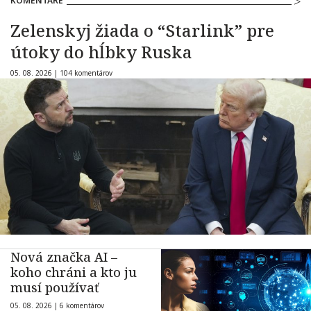
KOMENTÁRE
Zelenskyj žiada o “Starlink” pre
útoky do hĺbky Ruska
05. 08. 2026 |
104 komentárov
Nová značka AI –
koho chráni a kto ju
musí používať
05. 08. 2026 |
6 komentárov