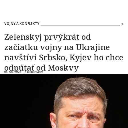
VOJNY A KONFLIKTY
Zelenskyj prvýkrát od
začiatku vojny na Ukrajine
navštívi Srbsko, Kyjev ho chce
odpútať od Moskvy
06. 08. 2026 |
7 komentárov