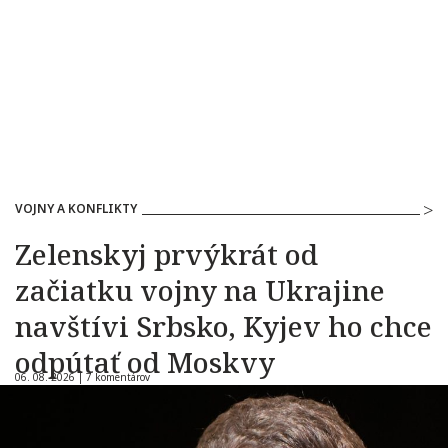
VOJNY A KONFLIKTY
Zelenskyj prvýkrát od
začiatku vojny na Ukrajine
navštívi Srbsko, Kyjev ho chce
odpútať od Moskvy
06. 08. 2026 |
7 komentárov