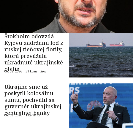
Štokholm odovzdá
Kyjevu zadržanú loď z
ruskej tieňovej flotily,
ktorá prevážala
ukradnuté ukrajinské
obilie
06. 08. 2026 |
31 komentárov
Ukrajine sme už
poskytli kolosálnu
sumu, pochválil sa
guvernér ukrajinskej
centrálnej banky
06. 08. 2026 |
1 komentár