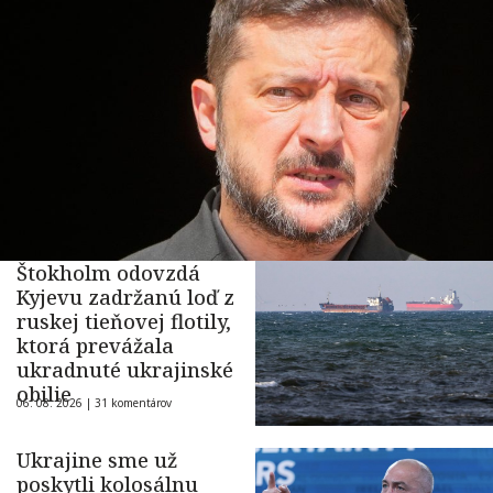
Štokholm odovzdá
Kyjevu zadržanú loď z
ruskej tieňovej flotily,
ktorá prevážala
ukradnuté ukrajinské
obilie
06. 08. 2026 |
31 komentárov
Ukrajine sme už
poskytli kolosálnu