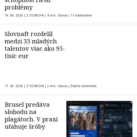
problémy
19. 06. 2026
|
Z DOMOVA
|
4 min. čítania
|
11 komentárov
Slovnaft rozdelil
medzi 33 mladých
talentov viac ako 95-
tisíc eur
17. 06. 2026
|
Z DOMOVA
|
2 min. čítania
|
Žiadne komentáre
Brusel predáva
slobodu na
plagátoch. V praxi
uťahuje šróby