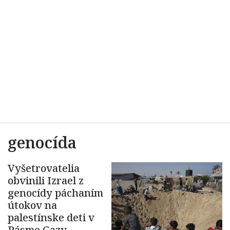
genocída
Vyšetrovatelia
obvinili Izrael z
genocídy páchaním
útokov na
palestínske deti v
Pásme Gazy