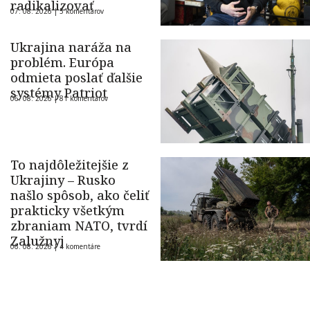
radikalizovať
07. 08. 2026 |
5 komentárov
Ukrajina naráža na
problém. Európa
odmieta poslať ďalšie
systémy Patriot
06. 08. 2026 |
81 komentárov
To najdôležitejšie z
Ukrajiny – Rusko
našlo spôsob, ako čeliť
prakticky všetkým
zbraniam NATO, tvrdí
Zalužnyj
06. 08. 2026 |
4 komentáre