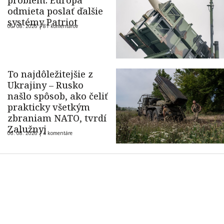
problém. Európa
odmieta poslať ďalšie
systémy Patriot
06. 08. 2026 |
81 komentárov
To najdôležitejšie z
Ukrajiny – Rusko
našlo spôsob, ako čeliť
prakticky všetkým
zbraniam NATO, tvrdí
Zalužnyj
06. 08. 2026 |
4 komentáre