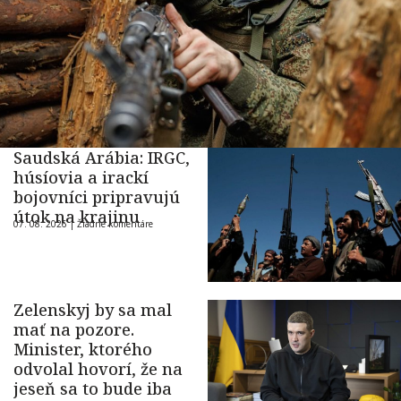
Saudská Arábia: IRGC,
húsíovia a irackí
bojovníci pripravujú
útok na krajinu
07. 08. 2026 |
Žiadne komentáre
Zelenskyj by sa mal
mať na pozore.
Minister, ktorého
odvolal hovorí, že na
jeseň sa to bude iba