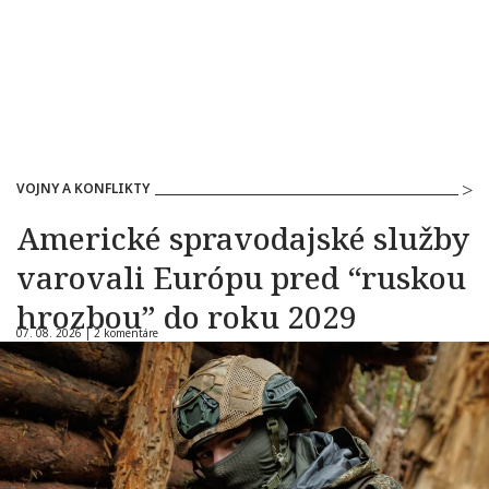
VOJNY A KONFLIKTY
Americké spravodajské služby
varovali Európu pred “ruskou
hrozbou” do roku 2029
07. 08. 2026 |
2 komentáre