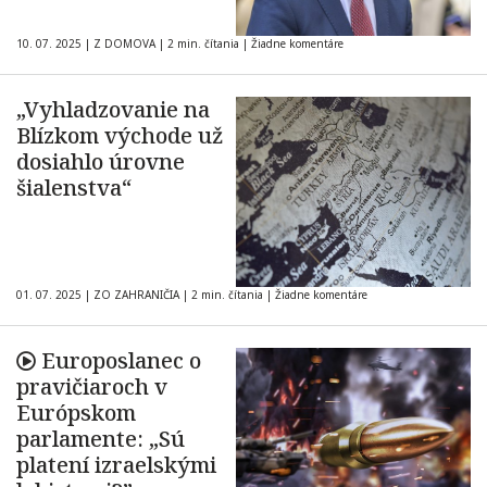
10. 07. 2025
|
Z DOMOVA
|
2 min. čítania
|
Žiadne komentáre
„Vyhladzovanie na
Blízkom východe už
dosiahlo úrovne
šialenstva“
01. 07. 2025
|
ZO ZAHRANIČIA
|
2 min. čítania
|
Žiadne komentáre
Europoslanec o
pravičiaroch v
Európskom
parlamente: „Sú
platení izraelskými