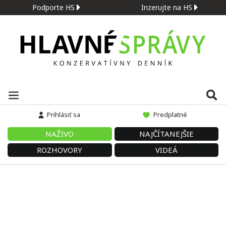
Podporte HS
Inzerujte na HS
Prihlásiť sa
Predplatné
NAŽIVO
NAJČÍTANEJŠIE
ROZHOVORY
VIDEÁ