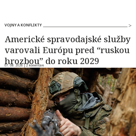
VOJNY A KONFLIKTY
Americké spravodajské služby
varovali Európu pred “ruskou
hrozbou” do roku 2029
07. 08. 2026 |
2 komentáre