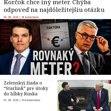
Korčok chce iný meter. Chýba
odpoveď na najdôležitejšiu otázku
06. 08. 2026 |
18 komentárov
Zelenskyj žiada o
“Starlink” pre útoky
do hĺbky Ruska
05. 08. 2026 |
104 komentárov