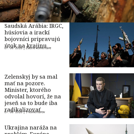
Saudská Arábia: IRGC,
húsíovia a irackí
bojovníci pripravujú
útok na krajinu
07. 08. 2026 |
Žiadne komentáre
Zelenskyj by sa mal
mať na pozore.
Minister, ktorého
odvolal hovorí, že na
jeseň sa to bude iba
radikalizovať
07. 08. 2026 |
5 komentárov
Ukrajina naráža na