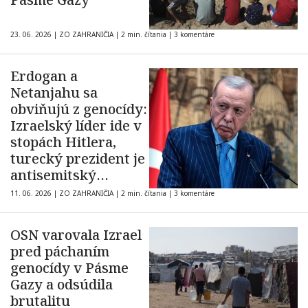
23. 06. 2026
|
ZO ZAHRANIČIA
|
2 min. čítania
|
3 komentáre
Erdogan a
Netanjahu sa
obviňujú z genocídy:
Izraelský líder ide v
stopách Hitlera,
turecký prezident je
antisemitský
diktátor
11. 06. 2026
|
ZO ZAHRANIČIA
|
2 min. čítania
|
3 komentáre
OSN varovala Izrael
pred páchaním
genocídy v Pásme
Gazy a odsúdila
brutalitu