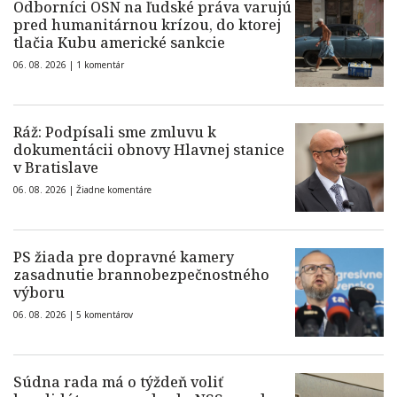
Odborníci OSN na ľudské práva varujú
pred humanitárnou krízou, do ktorej
tlačia Kubu americké sankcie
06. 08. 2026 |
1 komentár
Ráž: Podpísali sme zmluvu k
dokumentácii obnovy Hlavnej stanice
v Bratislave
06. 08. 2026 |
Žiadne komentáre
PS žiada pre dopravné kamery
zasadnutie brannobezpečnostného
výboru
06. 08. 2026 |
5 komentárov
Súdna rada má o týždeň voliť