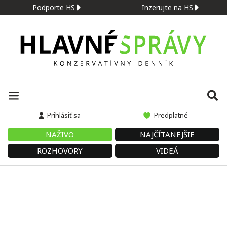
Podporte HS
Inzerujte na HS
Prihlásiť sa
Predplatné
NAŽIVO
NAJČÍTANEJŠIE
ROZHOVORY
VIDEÁ