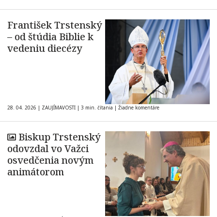
František Trstenský
– od štúdia Biblie k
vedeniu diecézy
28. 04. 2026
|
ZAUJÍMAVOSTI
|
3 min. čítania
|
Žiadne komentáre
Biskup Trstenský
odovzdal vo Važci
osvedčenia novým
animátorom