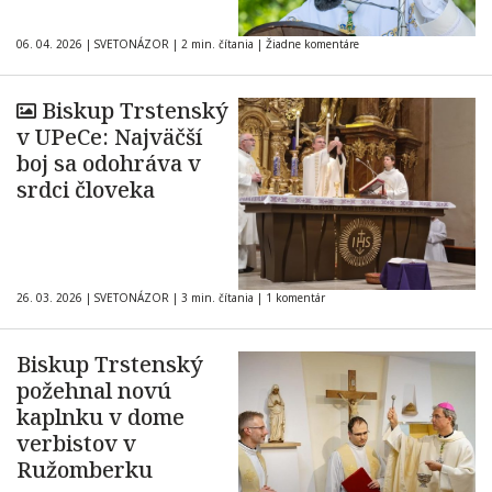
06. 04. 2026
|
SVETONÁZOR
|
2 min. čítania
|
Žiadne komentáre
Biskup Trstenský
v UPeCe: Najväčší
boj sa odohráva v
srdci človeka
26. 03. 2026
|
SVETONÁZOR
|
3 min. čítania
|
1 komentár
Biskup Trstenský
požehnal novú
kaplnku v dome
verbistov v
Ružomberku