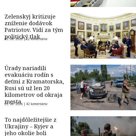
Zelenskyj kritizuje
zníženie dodávok
Patriotov. Vidí za tým
politický tlak
05. 08. 2026 |
22 komentárov
Úrady nariadili
evakuáciu rodín s
deťmi z Kramatorska,
Rusi sú už len 20
kilometrov od okraja
mesta
05. 08. 2026 |
42 komentárov
To najdôležitejšie z
Ukrajiny – Kyjev a
jeho okolie boli