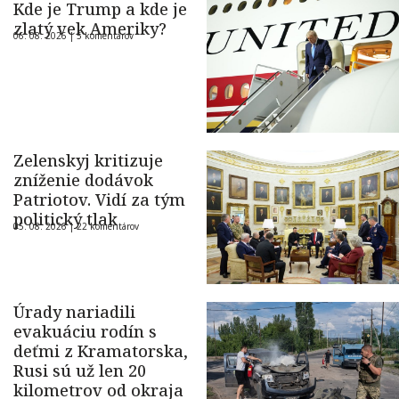
Kde je Trump a kde je
zlatý vek Ameriky?
06. 08. 2026 |
5 komentárov
Zelenskyj kritizuje
zníženie dodávok
Patriotov. Vidí za tým
politický tlak
05. 08. 2026 |
22 komentárov
Úrady nariadili
evakuáciu rodín s
deťmi z Kramatorska,
Rusi sú už len 20
kilometrov od okraja