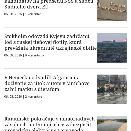
kandidátov na predsedu NSS a sudcu
Súdneho dvora EÚ
06. 08. 2026 |
1 komentár
Štokholm odovzdá Kyjevu zadržanú
loď z ruskej tieňovej flotily, ktorá
prevážala ukradnuté ukrajinské obilie
06. 08. 2026 |
9 komentárov
V Nemecku odsúdili Afganca na
doživotie za útok autom v Mníchove,
zabil matku s dieťaťom
06. 08. 2026 |
2 komentáre
Rumunsko pokračuje v mimoriadnych
zásahoch na Dunaji, chce zabezpečiť
prevádzku elektrárne Cernavodă