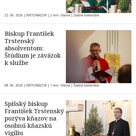
22. 06. 2026
|
SVETONÁZOR
|
2 min. čítania
|
Žiadne komentáre
Biskup František
Trstenský
absolventom:
Štúdium je záväzok
k službe
08. 06. 2026
|
SVETONÁZOR
|
1 min. čítania
|
Žiadne komentáre
Spišský biskup
František Trstenský
pozýva kňazov na
osobnú kňazskú
vigíliu