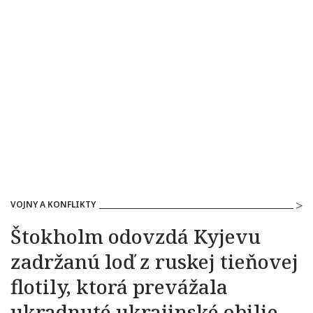
VOJNY A KONFLIKTY
Štokholm odovzdá Kyjevu
zadržanú loď z ruskej tieňovej
flotily, ktorá prevážala
ukradnuté ukrajinské obilie