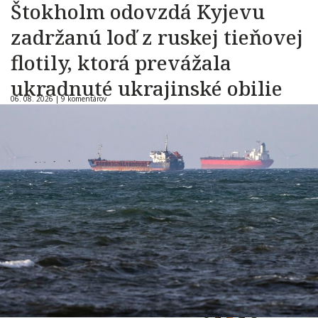
Štokholm odovzdá Kyjevu
zadržanú loď z ruskej tieňovej
flotily, ktorá prevážala
ukradnuté ukrajinské obilie
06. 08. 2026 |
9 komentárov