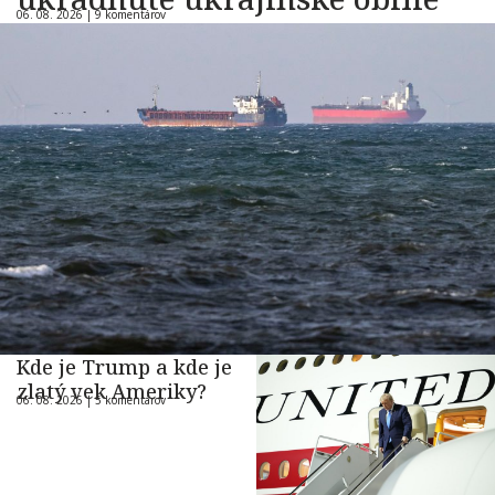
06. 08. 2026 |
9 komentárov
Kde je Trump a kde je
zlatý vek Ameriky?
06. 08. 2026 |
5 komentárov