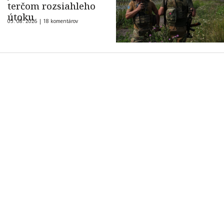
terčom rozsiahleho
útoku
05. 08. 2026 |
18 komentárov