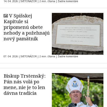
14. 04. 2026
|
SVETONÁZOR
|
2 min. čítania
|
Žiadne komentáre
V Spišskej
Kapitule si
pripomenú obete
nehody a požehnajú
nový pamätník
07. 04. 2026
|
SVETONÁZOR
|
2 min. čítania
|
Žiadne komentáre
Biskup Trstenský:
Pán nás volá po
mene, nie je to len
dávna tradícia