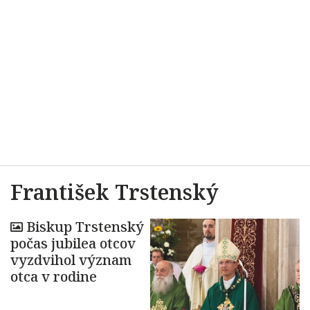
František Trstenský
Biskup Trstenský
počas jubilea otcov
vyzdvihol význam
otca v rodine