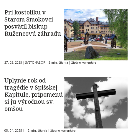
Pri kostolíku v
Starom Smokovci
posvätil biskup
Ružencovú záhradu
27. 05. 2025
|
SVETONÁZOR
|
3 min. čítania
|
Žiadne komentáre
Uplynie rok od
tragédie v Spišskej
Kapitule, pripomenú
si ju výročnou sv.
omšou
05. 04. 2025
|
|
2 min. čítania
|
Žiadne komentáre