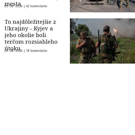
mesta
05. 08. 2026 |
42 komentárov
To najdôležitejšie z
Ukrajiny – Kyjev a
jeho okolie boli
terčom rozsiahleho
útoku
05. 08. 2026 |
18 komentárov