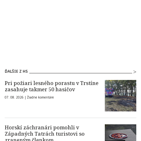
ĎALŠIE Z HS
Pri požiari lesného porastu v Trstíne
zasahuje takmer 50 hasičov
07. 08. 2026 |
Žiadne komentáre
Horskí záchranári pomohli v
Západných Tatrách turistovi so
zraneným členkom