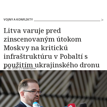
VOJNY A KONFLIKTY
Litva varuje pred
zinscenovaným útokom
Moskvy na kritickú
infraštruktúru v Pobaltí s
použitím ukrajinského dronu
07. 08. 2026 |
5 komentárov