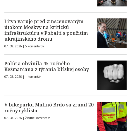
Litva varuje pred zinscenovaným
útokom Moskvy na kritickú
infraštruktúru v Pobaltí s použitím
ukrajinského dronu
07. 08. 2026 |
5 komentárov
Polícia obvinila 45-ročného
Kežmarčana z týrania blízkej osoby
07. 08. 2026 |
1 komentár
V bikeparku Malinô Brdo sa zranil 20-
ročný cyklista
07. 08. 2026 |
Žiadne komentáre