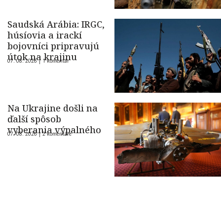
Saudská Arábia: IRGC,
húsíovia a irackí
bojovníci pripravujú
útok na krajinu
07. 08. 2026 |
1 komentár
Na Ukrajine došli na
ďalší spôsob
vyberania výpalného
07. 08. 2026 |
2 komentáre