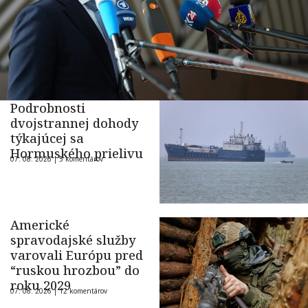
Podrobnosti
dvojstrannej dohody
týkajúcej sa
Hormuského prielivu
07. 08. 2026 |
5 komentárov
Americké
spravodajské služby
varovali Európu pred
“ruskou hrozbou” do
roku 2029
07. 08. 2026 |
12 komentárov