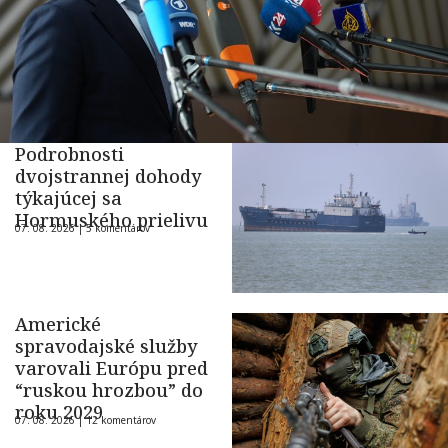
Podrobnosti
dvojstrannej dohody
týkajúcej sa
Hormuského prielivu
07. 08. 2026 |
5 komentárov
Americké
spravodajské služby
varovali Európu pred
“ruskou hrozbou” do
roku 2029
07. 08. 2026 |
12 komentárov