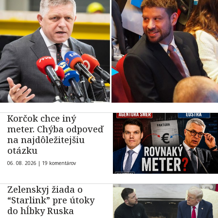
Korčok chce iný
meter. Chýba odpoveď
na najdôležitejšiu
otázku
06. 08. 2026 |
19 komentárov
Zelenskyj žiada o
“Starlink” pre útoky
do hĺbky Ruska