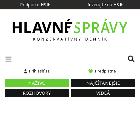
Podporte HS
Inzerujte na HS
Prihlásiť sa
Predplatné
NAŽIVO
NAJČÍTANEJŠIE
ROZHOVORY
VIDEÁ