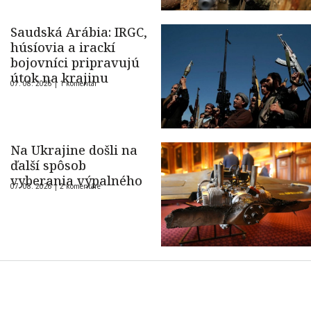
Saudská Arábia: IRGC,
húsíovia a irackí
bojovníci pripravujú
útok na krajinu
07. 08. 2026 |
1 komentár
Na Ukrajine došli na
ďalší spôsob
vyberania výpalného
07. 08. 2026 |
2 komentáre