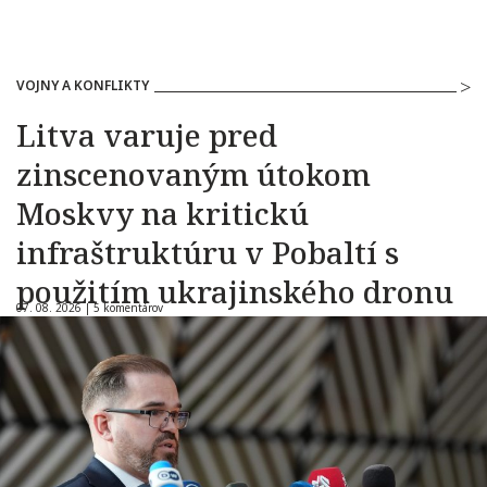
VOJNY A KONFLIKTY
Litva varuje pred
zinscenovaným útokom
Moskvy na kritickú
infraštruktúru v Pobaltí s
použitím ukrajinského dronu
07. 08. 2026 |
5 komentárov