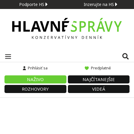
Podporte HS
Inzerujte na HS
Prihlásiť sa
Predplatné
NAŽIVO
NAJČÍTANEJŠIE
ROZHOVORY
VIDEÁ