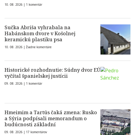
10. 08. 2026 |
1 komentár
Sučka Abriša vyhrabala na
Habánskom dvore v Košolnej
keramickú plastiku psa
10. 08. 2026 |
Žiadne komentáre
Historické rozhodnutie: Súdny dvor EÚ
vyčítal španielskej justícii
09. 08. 2026 |
1 komentár
Hmeimim a Tartús čaká zmena: Rusko
a Sýria podpísali memorandum o
budúcnosti základní
09. 08. 2026 |
17 komentárov