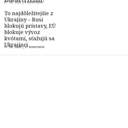
07. 08. 2026 |
8 komentárov
To najdôležitejšie z
Ukrajiny – Rusi
blokujú prístavy, EÚ
blokuje vývoz
kvótami, sťažujú sa
Ukrajinci
07. 08. 2026 |
27 komentárov