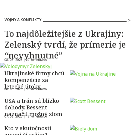
VOJNY A KONFLIKTY
To najdôležitejšie z Ukrajiny:
Zelenský tvrdí, že prímerie je
“nevyhnutné”
08. 08. 2026 |
29 komentárov
Ukrajinské firmy chcú
kompenzácie za
letecké útoky
08. 08. 2026 |
50 komentárov
USA a Irán sú blízko
dohody. Bessent
naznačil možný zlom
07. 08. 2026 |
18 komentárov
Kto v skutočnosti
zmení čí režim?