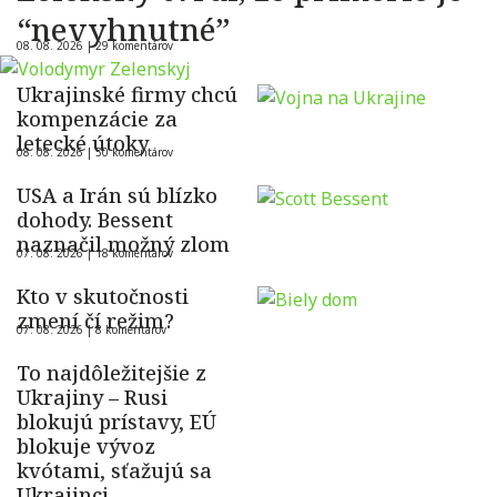
“nevyhnutné”
08. 08. 2026 |
29 komentárov
Ukrajinské firmy chcú
kompenzácie za
letecké útoky
08. 08. 2026 |
50 komentárov
USA a Irán sú blízko
dohody. Bessent
naznačil možný zlom
07. 08. 2026 |
18 komentárov
Kto v skutočnosti
zmení čí režim?
07. 08. 2026 |
8 komentárov
To najdôležitejšie z
Ukrajiny – Rusi
blokujú prístavy, EÚ
blokuje vývoz
kvótami, sťažujú sa
Ukrajinci