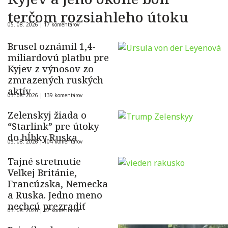
terčom rozsiahleho útoku
05. 08. 2026 |
17 komentárov
Brusel oznámil 1,4-
miliardovú platbu pre
Kyjev z výnosov zo
zmrazených ruských
aktív
05. 08. 2026 |
139 komentárov
Zelenskyj žiada o
“Starlink” pre útoky
do hĺbky Ruska
05. 08. 2026 |
104 komentárov
Tajné stretnutie
Veľkej Británie,
Francúzska, Nemecka
a Ruska. Jedno meno
nechcú prezradiť
05. 08. 2026 |
47 komentárov