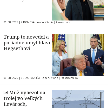
06. 08. 2026
|
Z DOMOVA
|
4 min. čítania
|
4 komentáre
Trump to nevedel a
poriadne umyl hlavu
Hegsethovi
06. 08. 2026
|
ZO ZAHRANIČIA
|
2 min. čítania
|
10 komentárov
Muž vyliezol na
trolej vo Veľkých
Levároch,