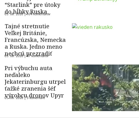
“Starlink” pre útoky
do hĺbky Ruska
05. 08. 2026 |
104 komentárov
Tajné stretnutie
Veľkej Británie,
Francúzska, Nemecka
a Ruska. Jedno meno
nechcú prezradiť
05. 08. 2026 |
47 komentárov
Pri výbuchu auta
neďaleko
Jekaterinburgu utrpel
ťažké zranenia šéf
výrobcu dronov Upyr
05. 08. 2026 |
3 komentáre