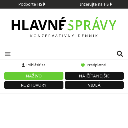
Podporte HS
Inzerujte na HS
Prihlásiť sa
Predplatné
NAŽIVO
NAJČÍTANEJŠIE
ROZHOVORY
VIDEÁ