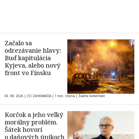
Začalo sa
odrezávanie hlavy:
Buď kapitulácia
Kyjeva, alebo nový
front vo Fínsku
06. 08. 2026
|
ZO ZAHRANIČIA
|
1 min. čítania
|
Žiadne komentáre
Korčok a jeho veľký
morálny problém.
Šátek hovorí
o daňových únikoch