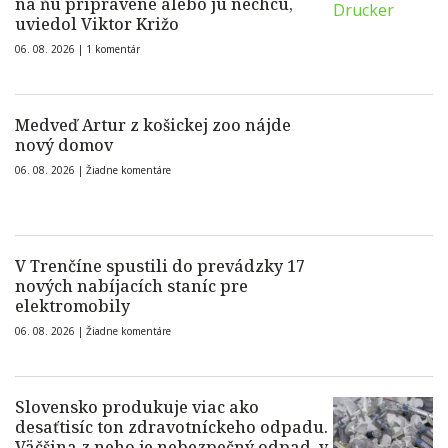
na ňu pripravené alebo ju nechcú,
uviedol Viktor Križo
06. 08. 2026 |
1 komentár
Medveď Artur z košickej zoo nájde
nový domov
06. 08. 2026 |
Žiadne komentáre
V Trenčíne spustili do prevádzky 17
nových nabíjacích staníc pre
elektromobily
06. 08. 2026 |
Žiadne komentáre
Slovensko produkuje viac ako
desaťtisíc ton zdravotníckeho odpadu.
Väčšina z neho je nebezpečný odpad, v