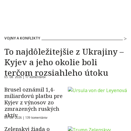
VOJNY A KONFLIKTY
To najdôležitejšie z Ukrajiny –
Kyjev a jeho okolie boli
terčom rozsiahleho útoku
05. 08. 2026 |
17 komentárov
Brusel oznámil 1,4-
miliardovú platbu pre
Kyjev z výnosov zo
zmrazených ruských
aktív
05. 08. 2026 |
139 komentárov
Zelenskyj žiada o