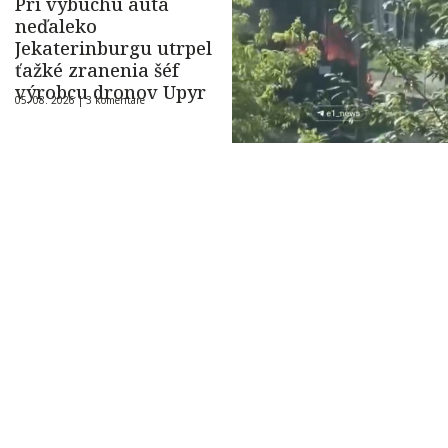
Pri výbuchu auta
neďaleko
Jekaterinburgu utrpel
ťažké zranenia šéf
výrobcu dronov Upyr
05. 08. 2026 |
3 komentáre