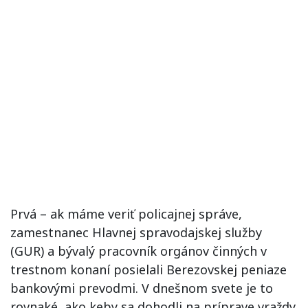
Prvá – ak máme veriť policajnej správe,
zamestnanec Hlavnej spravodajskej služby
(GUR) a bývalý pracovník orgánov činných v
trestnom konaní posielali Berezovskej peniaze
bankovými prevodmi. V dnešnom svete je to
rovnaké, ako keby sa dohodli na príprave vraždy