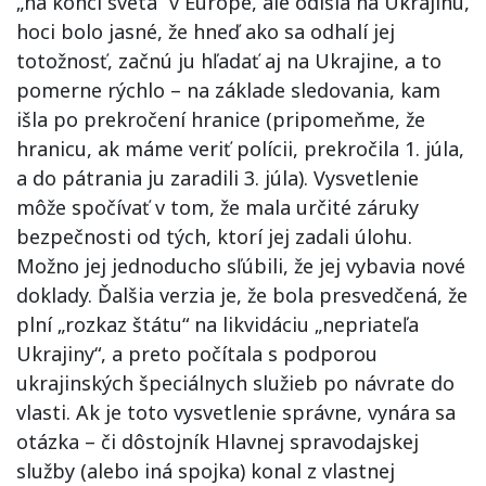
„na konci sveta“ v Európe, ale odišla na Ukrajinu,
hoci bolo jasné, že hneď ako sa odhalí jej
totožnosť, začnú ju hľadať aj na Ukrajine, a to
pomerne rýchlo – na základe sledovania, kam
išla po prekročení hranice (pripomeňme, že
hranicu, ak máme veriť polícii, prekročila 1. júla,
a do pátrania ju zaradili 3. júla). Vysvetlenie
môže spočívať v tom, že mala určité záruky
bezpečnosti od tých, ktorí jej zadali úlohu.
Možno jej jednoducho sľúbili, že jej vybavia nové
doklady. Ďalšia verzia je, že bola presvedčená, že
plní „rozkaz štátu“ na likvidáciu „nepriateľa
Ukrajiny“, a preto počítala s podporou
ukrajinských špeciálnych služieb po návrate do
vlasti. Ak je toto vysvetlenie správne, vynára sa
otázka – či dôstojník Hlavnej spravodajskej
služby (alebo iná spojka) konal z vlastnej