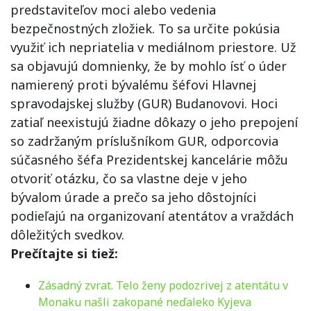
predstaviteľov moci alebo vedenia
bezpečnostných zložiek. To sa určite pokúsia
využiť ich nepriatelia v mediálnom priestore. Už
sa objavujú domnienky, že by mohlo ísť o úder
namierený proti bývalému šéfovi Hlavnej
spravodajskej služby (GUR) Budanovovi. Hoci
zatiaľ neexistujú žiadne dôkazy o jeho prepojení
so zadržaným príslušníkom GUR, odporcovia
súčasného šéfa Prezidentskej kancelárie môžu
otvoriť otázku, čo sa vlastne deje v jeho
bývalom úrade a prečo sa jeho dôstojníci
podieľajú na organizovaní atentátov a vraždách
dôležitých svedkov.
Prečítajte si tiež:
Zásadný zvrat. Telo ženy podozrivej z atentátu v
Monaku našli zakopané neďaleko Kyjeva