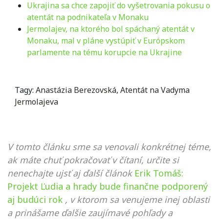
Ukrajina sa chce zapojiť do vyšetrovania pokusu o
atentát na podnikateľa v Monaku
Jermolajev, na ktorého bol spáchaný atentát v
Monaku, mal v pláne vystúpiť v Európskom
parlamente na tému korupcie na Ukrajine
Tagy:
Anastázia Berezovská
,
Atentát na Vadyma
Jermolajeva
V tomto článku sme sa venovali konkrétnej téme,
ak máte chuť pokračovať v čítaní, určite si
nenechajte ujsť aj ďalší článok
Erik Tomáš:
Projekt Ľudia a hrady bude finančne podporený
aj budúci rok
, v ktorom sa venujeme inej oblasti
a prinášame ďalšie zaujímavé pohľady a