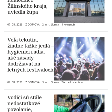
Žilinského kraja,
uviedla župa
07. 08. 2026
|
Z DOMOVA
|
2 min. čítania
|
1 komentár
Veľa tekutín,
žiadne ťažké jedlá –
hygienici radia,
aké zásady
dodržiavať na
letných festivaloch
07. 08. 2026
|
Z DOMOVA
|
3 min. čítania
|
Žiadne komentáre
Vodiči sú stále
nedostatkové
povolanie,