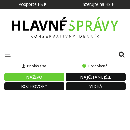
Podporte HS
Inzerujte na HS
Prihlásiť sa
Predplatné
NAŽIVO
NAJČÍTANEJŠIE
ROZHOVORY
VIDEÁ