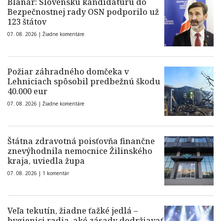
Blanár: Slovenskú kandidatúru do
Bezpečnostnej rady OSN podporilo už
123 štátov
07. 08. 2026 |
Žiadne komentáre
Požiar záhradného domčeka v
Lehniciach spôsobil predbežnú škodu
40.000 eur
07. 08. 2026 |
Žiadne komentáre
Štátna zdravotná poisťovňa finančne
znevýhodnila nemocnice Žilinského
kraja, uviedla župa
07. 08. 2026 |
1 komentár
Veľa tekutín, žiadne ťažké jedlá –
hygienici radia, aké zásady dodržiavať