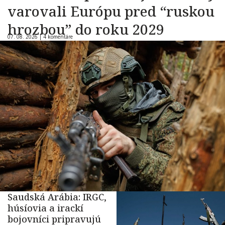
varovali Európu pred “ruskou
hrozbou” do roku 2029
07. 08. 2026 |
4 komentáre
Saudská Arábia: IRGC,
húsíovia a irackí
bojovníci pripravujú