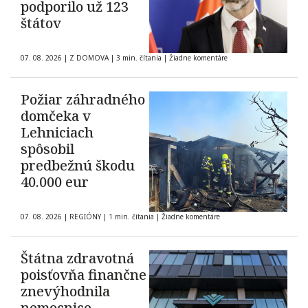
podporilo už 123
štátov
07. 08. 2026
|
Z DOMOVA
|
3 min. čítania
|
Žiadne komentáre
Požiar záhradného
domčeka v
Lehniciach
spôsobil
predbežnú škodu
40.000 eur
07. 08. 2026
|
REGIÓNY
|
1 min. čítania
|
Žiadne komentáre
Štátna zdravotná
poisťovňa finančne
znevýhodnila
nemocnice