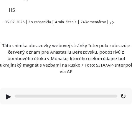
HS
08. 07. 2026
|
Zo zahraničia
|
4 min. čítania
|
74 komentárov
|
Táto snímka obrazovky webovej stránky Interpolu zobrazuje
červený oznam pre Anastasiiu Berezovskú, podozrivú z
bombového útoku v Monaku, ktorého cieľom údajne bol
ukrajinský magnát s väzbami na Rusko / Foto: SITA/AP-Interpol
via AP
▶
↻