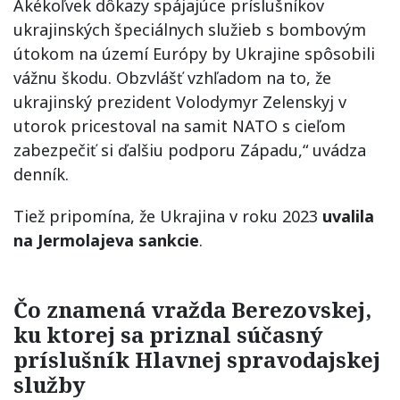
Akékoľvek dôkazy spájajúce príslušníkov
ukrajinských špeciálnych služieb s bombovým
útokom na území Európy by Ukrajine spôsobili
vážnu škodu. Obzvlášť vzhľadom na to, že
ukrajinský prezident Volodymyr Zelenskyj v
utorok pricestoval na samit NATO s cieľom
zabezpečiť si ďalšiu podporu Západu,“ uvádza
denník.
Tiež pripomína, že Ukrajina v roku 2023
uvalila
na Jermolajeva sankcie
.
Čo znamená vražda Berezovskej,
ku ktorej sa priznal súčasný
príslušník Hlavnej spravodajskej
služby