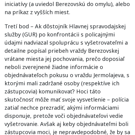
iniciatívy (a uviedol Berezovskú do omylu), alebo
na príkaz z vyšších miest.
Tretí bod – Ak dôstojník Hlavnej spravodajskej
služby (GUR) po konfrontácii s policajnými
údajmi nadviazal spoluprácu s vyšetrovateľmi a
detailne popísal priebeh vraždy Berezovskej
vrátane miesta jej pochovania, prečo doposiaľ
neboli zverejnené žiadne informácie o
objednávateľoch pokusu o vraždu Jermolajeva, s
ktorými mali zadržané osoby (respektíve ich
zástupcovia) komunikovať? Hoci táto
skutočnosť môže mať svoje vysvetlenie – polícia
zatiaľ nechce prezradiť, akými informáciami
disponuje, pretože voči objednávateľovi vedie
vyšetrovanie. Avšak aj keby objednávateľmi boli
zástupcovia moci, je nepravdepodobné, že by sa