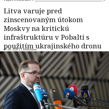
Litva varuje pred
zinscenovaným útokom
Moskvy na kritickú
infraštruktúru v Pobaltí s
použitím ukrajinského dronu
07. 08. 2026 |
5 komentárov