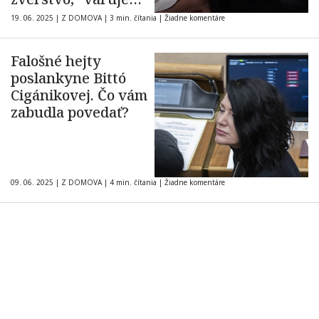
popredný lekár
19. 06. 2025
|
Z DOMOVA
|
3 min. čítania
|
Žiadne komentáre
Falošné hejty
poslankyne Bittó
Cigánikovej. Čo vám
zabudla povedať?
09. 06. 2025
|
Z DOMOVA
|
4 min. čítania
|
Žiadne komentáre