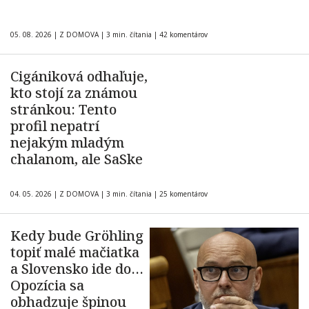
05. 08. 2026
|
Z DOMOVA
|
3 min. čítania
|
42 komentárov
Cigániková odhaľuje,
kto stojí za známou
stránkou: Tento
profil nepatrí
nejakým mladým
chalanom, ale SaSke
04. 05. 2026
|
Z DOMOVA
|
3 min. čítania
|
25 komentárov
Kedy bude Gröhling
topiť malé mačiatka
a Slovensko ide do…
Opozícia sa
obhadzuje špinou