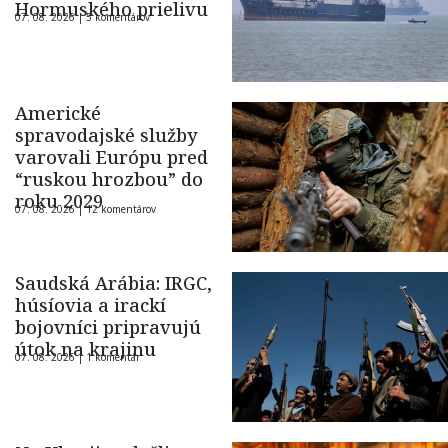
Hormuského prielivu
07. 08. 2026 |
5 komentárov
Americké
spravodajské služby
varovali Európu pred
“ruskou hrozbou” do
roku 2029
07. 08. 2026 |
12 komentárov
Saudská Arábia: IRGC,
húsíovia a irackí
bojovníci pripravujú
útok na krajinu
07. 08. 2026 |
1 komentár