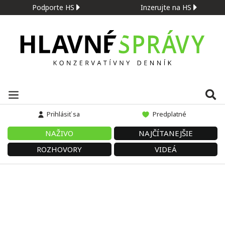
Podporte HS
Inzerujte na HS
Prihlásiť sa
Predplatné
NAŽIVO
NAJČÍTANEJŠIE
ROZHOVORY
VIDEÁ