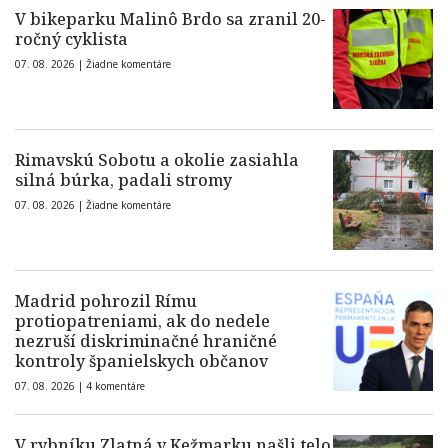
V bikeparku Malinô Brdo sa zranil 20-
ročný cyklista
07. 08. 2026 |
Žiadne komentáre
Rimavskú Sobotu a okolie zasiahla
silná búrka, padali stromy
07. 08. 2026 |
Žiadne komentáre
Madrid pohrozil Rímu
protiopatreniami, ak do nedele
nezruší diskriminačné hraničné
kontroly španielskych občanov
07. 08. 2026 |
4 komentáre
V rybníku Zlatná v Kežmarku našli telo