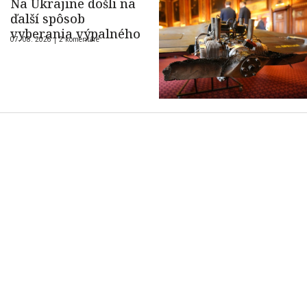
Na Ukrajine došli na
ďalší spôsob
vyberania výpalného
07. 08. 2026 |
2 komentáre