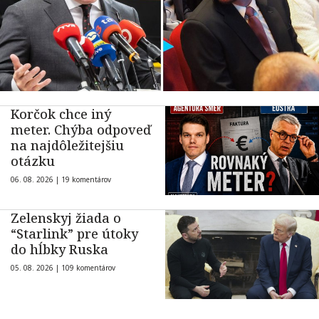
Korčok chce iný
meter. Chýba odpoveď
na najdôležitejšiu
otázku
06. 08. 2026 |
19 komentárov
Zelenskyj žiada o
“Starlink” pre útoky
do hĺbky Ruska
05. 08. 2026 |
109 komentárov