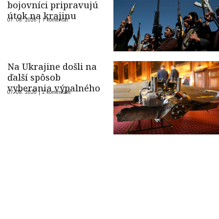
bojovníci pripravujú
útok na krajinu
07. 08. 2026 |
1 komentár
Na Ukrajine došli na
ďalší spôsob
vyberania výpalného
07. 08. 2026 |
2 komentáre