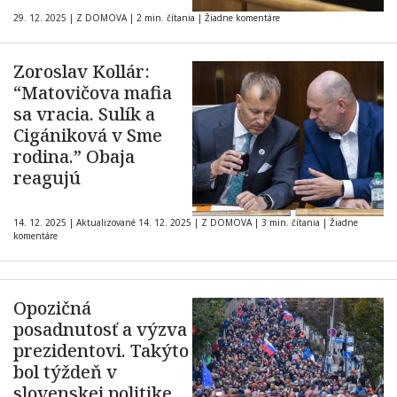
29. 12. 2025
|
Z DOMOVA
|
2 min. čítania
|
Žiadne komentáre
Zoroslav Kollár:
“Matovičova mafia
sa vracia. Sulík a
Cigániková v Sme
rodina.” Obaja
reagujú
14. 12. 2025
|
Aktualizované 14. 12. 2025
|
Z DOMOVA
|
3 min. čítania
|
Žiadne
komentáre
Opozičná
posadnutosť a výzva
prezidentovi. Takýto
bol týždeň v
slovenskej politike