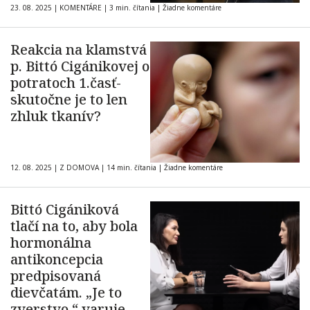
23. 08. 2025
|
KOMENTÁRE
|
3 min. čítania
|
Žiadne komentáre
Reakcia na klamstvá
p. Bittó Cigánikovej o
potratoch 1.časť-
skutočne je to len
zhluk tkanív?
12. 08. 2025
|
Z DOMOVA
|
14 min. čítania
|
Žiadne komentáre
Bittó Cigániková
tlačí na to, aby bola
hormonálna
antikoncepcia
predpisovaná
dievčatám. „Je to
zverstvo,“ varuje