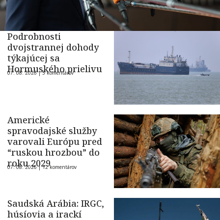
Podrobnosti
dvojstrannej dohody
týkajúcej sa
Hormuského prielivu
07. 08. 2026 |
5 komentárov
Americké
spravodajské služby
varovali Európu pred
“ruskou hrozbou” do
roku 2029
07. 08. 2026 |
12 komentárov
Saudská Arábia: IRGC,
húsíovia a irackí