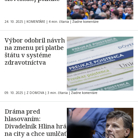
24. 10. 2025
|
KOMENTÁRE
|
4 min. čítania
|
Žiadne komentáre
Výbor odobril návrh
na zmenu pri platbe
štátu v systéme
zdravotníctva
09. 10. 2025
|
Z DOMOVA
|
3 min. čítania
|
Žiadne komentáre
Dráma pred
hlasovaním:
Divadelník Hlina hrá
na city a chce umlčať