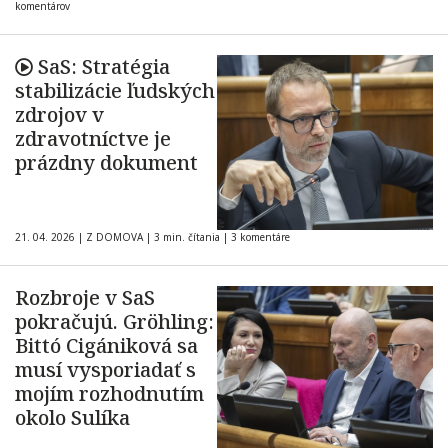
komentárov
SaS: Stratégia
stabilizácie ľudských
zdrojov v
zdravotníctve je
prázdny dokument
21. 04. 2026
|
Z DOMOVA
|
3 min. čítania
|
3 komentáre
Rozbroje v SaS
pokračujú. Gröhling:
Bittó Cigániková sa
musí vysporiadať s
mojím rozhodnutím
okolo Sulíka