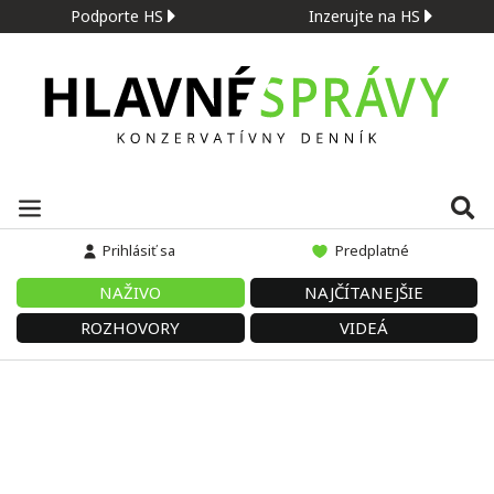
Podporte HS
Inzerujte na HS
Prihlásiť sa
Predplatné
NAŽIVO
NAJČÍTANEJŠIE
ROZHOVORY
VIDEÁ