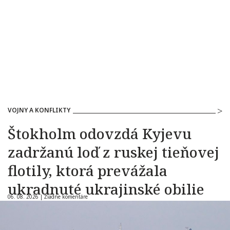
VOJNY A KONFLIKTY
Štokholm odovzdá Kyjevu
zadržanú loď z ruskej tieňovej
flotily, ktorá prevážala
ukradnuté ukrajinské obilie
06. 08. 2026 |
Žiadne komentáre