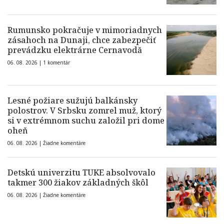
Rumunsko pokračuje v mimoriadnych
zásahoch na Dunaji, chce zabezpečiť
prevádzku elektrárne Cernavodă
06. 08. 2026 |
1 komentár
Lesné požiare sužujú balkánsky
polostrov. V Srbsku zomrel muž, ktorý
si v extrémnom suchu založil pri dome
oheň
06. 08. 2026 |
Žiadne komentáre
Detskú univerzitu TUKE absolvovalo
takmer 300 žiakov základných škôl
06. 08. 2026 |
Žiadne komentáre