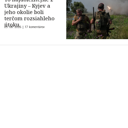
Ukrajiny – Kyjev a
jeho okolie boli
terčom rozsiahleho
útoku
05. 08. 2026 |
17 komentárov