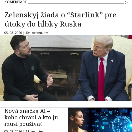
KOMENTÁRE
Zelenskyj žiada o “Starlink” pre
útoky do hĺbky Ruska
05. 08. 2026 |
104 komentárov
Nová značka AI –
koho chráni a kto ju
musí používať
05. 08. 2026 |
4 komentáre