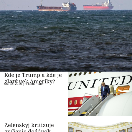
Kde je Trump a kde je
zlatý vek Ameriky?
06. 08. 2026 |
4 komentáre
Zelenskyj kritizuje
zníženie dodávok