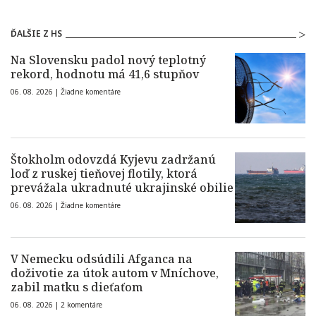
ĎALŠIE Z HS
Na Slovensku padol nový teplotný
rekord, hodnotu má 41,6 stupňov
06. 08. 2026 |
Žiadne komentáre
Štokholm odovzdá Kyjevu zadržanú
loď z ruskej tieňovej flotily, ktorá
prevážala ukradnuté ukrajinské obilie
06. 08. 2026 |
Žiadne komentáre
V Nemecku odsúdili Afganca na
doživotie za útok autom v Mníchove,
zabil matku s dieťaťom
06. 08. 2026 |
2 komentáre