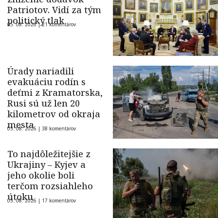
Patriotov. Vidí za tým
politický tlak
05. 08. 2026 |
21 komentárov
Úrady nariadili
evakuáciu rodín s
deťmi z Kramatorska,
Rusi sú už len 20
kilometrov od okraja
mesta
05. 08. 2026 |
38 komentárov
To najdôležitejšie z
Ukrajiny – Kyjev a
jeho okolie boli
terčom rozsiahleho
útoku
05. 08. 2026 |
17 komentárov