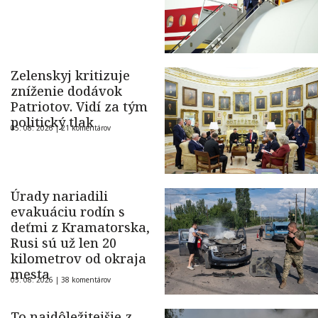
Zelenskyj kritizuje
zníženie dodávok
Patriotov. Vidí za tým
politický tlak
05. 08. 2026 |
21 komentárov
Úrady nariadili
evakuáciu rodín s
deťmi z Kramatorska,
Rusi sú už len 20
kilometrov od okraja
mesta
05. 08. 2026 |
38 komentárov
To najdôležitejšie z