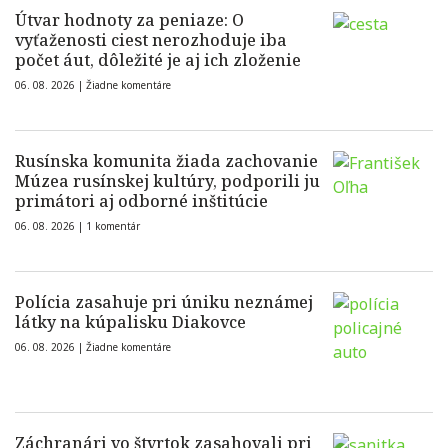
Útvar hodnoty za peniaze: O
vyťaženosti ciest nerozhoduje iba
počet áut, dôležité je aj ich zloženie
06. 08. 2026 |
Žiadne komentáre
Rusínska komunita žiada zachovanie
Múzea rusínskej kultúry, podporili ju
primátori aj odborné inštitúcie
06. 08. 2026 |
1 komentár
Polícia zasahuje pri úniku neznámej
látky na kúpalisku Diakovce
06. 08. 2026 |
Žiadne komentáre
Záchranári vo štvrtok zasahovali pri