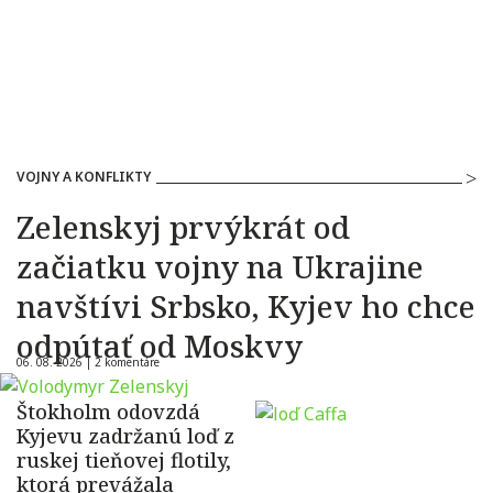
VOJNY A KONFLIKTY
Zelenskyj prvýkrát od
začiatku vojny na Ukrajine
navštívi Srbsko, Kyjev ho chce
odpútať od Moskvy
06. 08. 2026 |
2 komentáre
Štokholm odovzdá
Kyjevu zadržanú loď z
ruskej tieňovej flotily,
ktorá prevážala