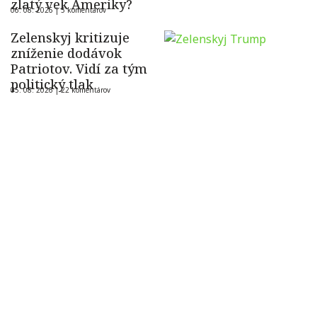
zlatý vek Ameriky?
06. 08. 2026 |
5 komentárov
Zelenskyj kritizuje
zníženie dodávok
Patriotov. Vidí za tým
politický tlak
05. 08. 2026 |
22 komentárov