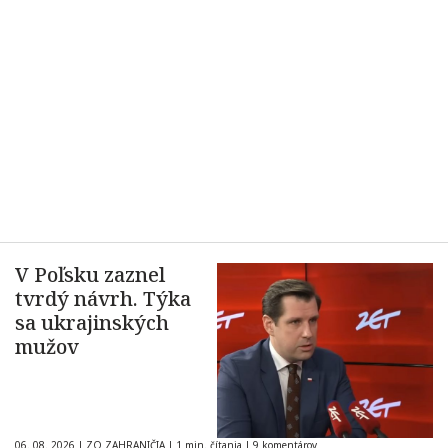
V Poľsku zaznel
tvrdý návrh. Týka
sa ukrajinských
mužov
06. 08. 2026
|
ZO ZAHRANIČIA
|
1 min. čítania
|
9 komentárov