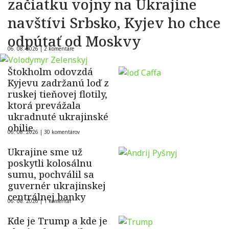
začiatku vojny na Ukrajine
navštívi Srbsko, Kyjev ho chce
odpútať od Moskvy
06. 08. 2026 |
2 komentáre
Štokholm odovzdá
Kyjevu zadržanú loď z
ruskej tieňovej flotily,
ktorá prevážala
ukradnuté ukrajinské
obilie
06. 08. 2026 |
30 komentárov
Ukrajine sme už
poskytli kolosálnu
sumu, pochválil sa
guvernér ukrajinskej
centrálnej banky
06. 08. 2026 |
1 komentár
Kde je Trump a kde je