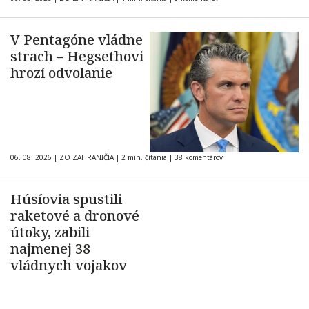
V Pentagóne vládne
strach – Hegsethovi
hrozí odvolanie
06. 08. 2026
|
ZO ZAHRANIČIA
|
2 min. čítania
|
38 komentárov
Húsíovia spustili
raketové a dronové
útoky, zabili
najmenej 38
vládnych vojakov