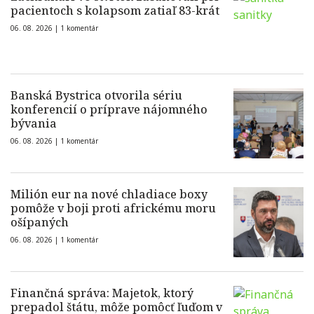
pacientoch s kolapsom zatiaľ 83-krát
06. 08. 2026 |
1 komentár
Banská Bystrica otvorila sériu
konferencií o príprave nájomného
bývania
06. 08. 2026 |
1 komentár
Milión eur na nové chladiace boxy
pomôže v boji proti africkému moru
ošípaných
06. 08. 2026 |
1 komentár
Finančná správa: Majetok, ktorý
prepadol štátu, môže pomôcť ľuďom v