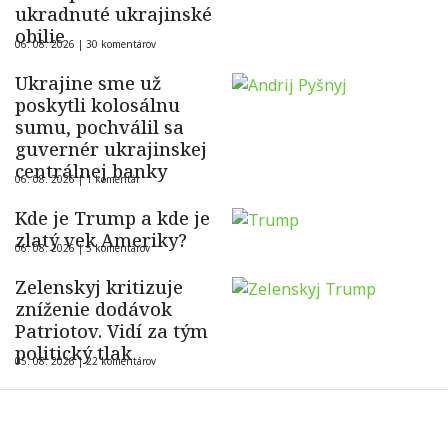
ukradnuté ukrajinské
obilie
06. 08. 2026 |
30 komentárov
Ukrajine sme už
poskytli kolosálnu
sumu, pochválil sa
guvernér ukrajinskej
centrálnej banky
06. 08. 2026 |
1 komentár
Kde je Trump a kde je
zlatý vek Ameriky?
06. 08. 2026 |
5 komentárov
Zelenskyj kritizuje
zníženie dodávok
Patriotov. Vidí za tým
politický tlak
05. 08. 2026 |
22 komentárov