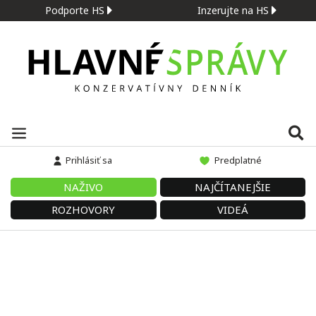
Podporte HS
Inzerujte na HS
Prihlásiť sa
Predplatné
NAŽIVO
NAJČÍTANEJŠIE
ROZHOVORY
VIDEÁ