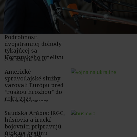
Podrobnosti
dvojstrannej dohody
týkajúcej sa
Hormuského prielivu
07. 08. 2026 |
5 komentárov
Americké
spravodajské služby
varovali Európu pred
“ruskou hrozbou” do
roku 2029
07. 08. 2026 |
12 komentárov
Saudská Arábia: IRGC,
húsíovia a irackí
bojovníci pripravujú
útok na krajinu
07. 08. 2026 |
1 komentár