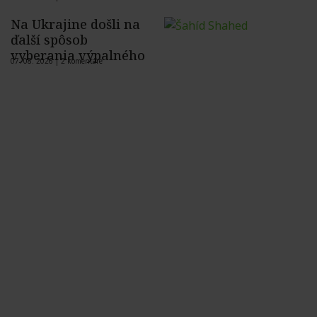
Na Ukrajine došli na
ďalší spôsob
vyberania výpalného
07. 08. 2026 |
2 komentáre