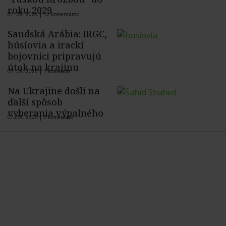
roku 2029
07. 08. 2026 |
12 komentárov
Saudská Arábia: IRGC,
húsíovia a irackí
bojovníci pripravujú
útok na krajinu
07. 08. 2026 |
1 komentár
Na Ukrajine došli na
ďalší spôsob
vyberania výpalného
07. 08. 2026 |
2 komentáre