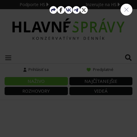
Podporte HS
Inzerujte na HS
Prihlásiť sa
Predplatné
NAŽIVO
NAJČÍTANEJŠIE
ROZHOVORY
VIDEÁ