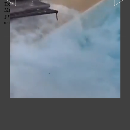
Export elektriny zo Slovenska do
Maďarska v niektorých hodinách
presiahol 2,5 GW
07. 08. 2026 |
2 komentáre