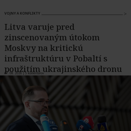
VOJNY A KONFLIKTY
Litva varuje pred
zinscenovaným útokom
Moskvy na kritickú
infraštruktúru v Pobaltí s
použitím ukrajinského dronu
07. 08. 2026 |
5 komentárov