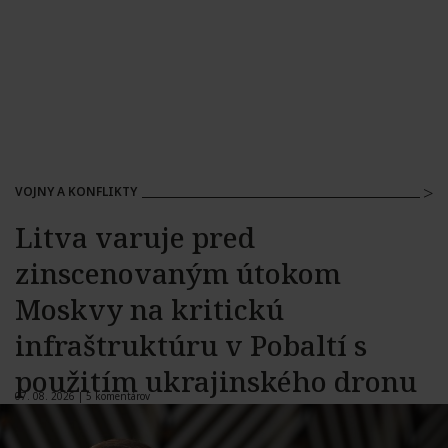
VOJNY A KONFLIKTY
Litva varuje pred
zinscenovaným útokom
Moskvy na kritickú
infraštruktúru v Pobaltí s
použitím ukrajinského dronu
07. 08. 2026 |
5 komentárov