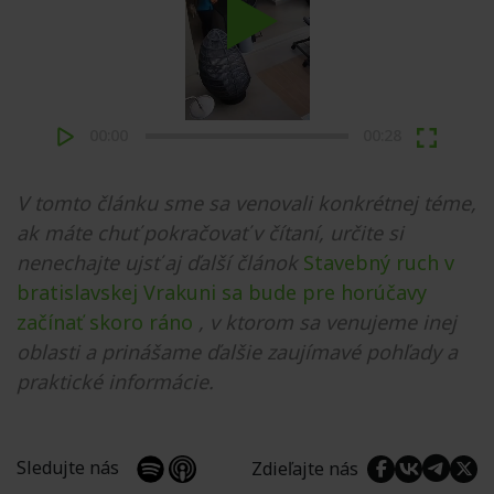
Play
00:00
00:28
V tomto článku sme sa venovali konkrétnej téme,
ak máte chuť pokračovať v čítaní, určite si
nenechajte ujsť aj ďalší článok
Stavebný ruch v
bratislavskej Vrakuni sa bude pre horúčavy
začínať skoro ráno
, v ktorom sa venujeme inej
oblasti a prinášame ďalšie zaujímavé pohľady a
praktické informácie.
Sledujte nás
Zdieľajte nás