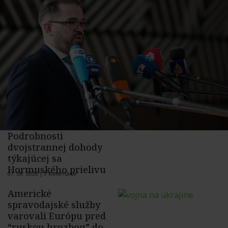
Podrobnosti
dvojstrannej dohody
týkajúcej sa
Hormuského prielivu
07. 08. 2026 |
5 komentárov
Americké
spravodajské služby
varovali Európu pred
“ruskou hrozbou” do