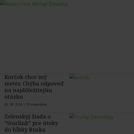
Korčok chce iný
meter. Chýba odpoveď
na najdôležitejšiu
otázku
06. 08. 2026 |
19 komentárov
Zelenskyj žiada o
“Starlink” pre útoky
do hĺbky Ruska