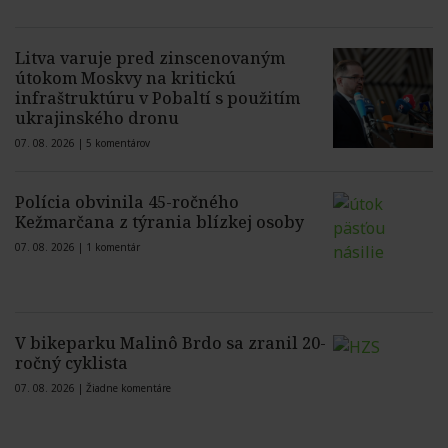
Litva varuje pred zinscenovaným
útokom Moskvy na kritickú
infraštruktúru v Pobaltí s použitím
ukrajinského dronu
07. 08. 2026 |
5 komentárov
Polícia obvinila 45-ročného
Kežmarčana z týrania blízkej osoby
07. 08. 2026 |
1 komentár
V bikeparku Malinô Brdo sa zranil 20-
ročný cyklista
07. 08. 2026 |
Žiadne komentáre