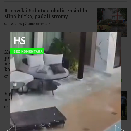
Rimavskú Sobotu a okolie zasiahla
silná búrka, padali stromy
07. 08. 2026 |
Žiadne komentáre
Madrid pohrozil Rímu
protiopatreniami, ak do nedele
nezruší diskriminačné hraničné
kontroly španielskych občanov
07. 08. 2026 |
4 komentáre
V rybníku Zlatná v Kežmarku našli telo
nezvestného 39-ročného muža
07. 08. 2026 |
1 komentár