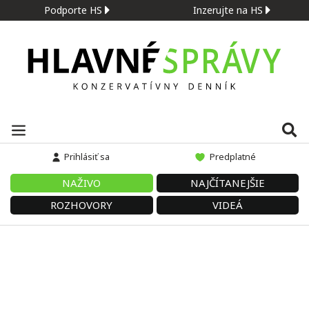
Podporte HS
Inzerujte na HS
Prihlásiť sa
Predplatné
NAŽIVO
NAJČÍTANEJŠIE
ROZHOVORY
VIDEÁ