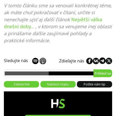
V tomto článku sme sa venovali konkrétnej téme,
ak máte chuť pokračovať v čítaní, určite si
nenechajte ujsť aj ďalší článok
Největší válka
dnešní doby...
, v ktorom sa venujeme inej oblasti
a prinášame ďalšie zaujímavé pohľady a
praktické informácie.
Sledujte nás
Zdieľajte nás
Prihlásiť sa
Zdieľať link
Nahlásiť chybu
Pošlite nám tip