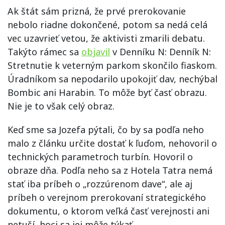
Ak štát sám prizná, že prvé prerokovanie
nebolo riadne dokončené, potom sa nedá celá
vec uzavrieť vetou, že aktivisti zmarili debatu.
Takýto rámec sa
objavil
v Denníku N: Denník N:
Stretnutie k veterným parkom skončilo fiaskom.
Úradníkom sa nepodarilo upokojiť dav, nechýbal
Bombic ani Harabin. To môže byť časť obrazu.
Nie je to však celý obraz.
Keď sme sa Jozefa pýtali, čo by sa podľa neho
malo z článku určite dostať k ľuďom, nehovoril o
technických parametroch turbín. Hovoril o
obraze dňa. Podľa neho sa z Hotela Tatra nemá
stať iba príbeh o „rozzúrenom dave“, ale aj
príbeh o verejnom prerokovaní strategického
dokumentu, o ktorom veľká časť verejnosti ani
netuší, hoci sa jej môže týkať.