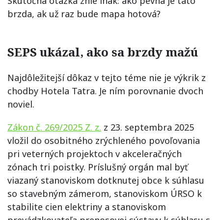
Skutočná otázka znie inak: ako pevná je táto
brzda, ak už raz bude mapa hotová?
SEPS ukázal, ako sa brzdy mažú
Najdôležitejší dôkaz v tejto téme nie je výkrik z
chodby Hotela Tatra. Je ním porovnanie dvoch
noviel.
Zákon č. 269/2025 Z. z.
z 23. septembra 2025
vložil do osobitného zrýchleného povoľovania
pri veterných projektoch v akceleračných
zónach tri poistky. Príslušný orgán mal byť
viazaný stanoviskom dotknutej obce k súhlasu
so stavebným zámerom, stanoviskom ÚRSO k
stabilite cien elektriny a stanoviskom