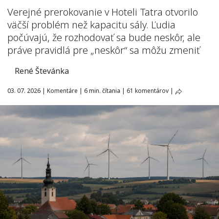
Verejné prerokovanie v Hoteli Tatra otvorilo
väčší problém než kapacitu sály. Ľudia
počúvajú, že rozhodovať sa bude neskôr, ale
práve pravidlá pre „neskôr“ sa môžu zmeniť
René Števánka
03. 07. 2026
|
Komentáre
|
6 min. čítania
|
61 komentárov
|