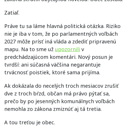
Zatiaľ.
Práve tu sa láme hlavná politická otázka. Riziko
nie je iba v tom, že po parlamentných voľbách
2027 môže prísť iná vláda a zdediť pripravenú
mapu. Na to sme už
upozornili
v
predchádzajúcom komentári. Nový posun je
tvrdší: ani súčasná väčšina negarantuje
trvácnosť poistiek, ktoré sama prijíma.
Ak dokázala do necelých troch mesiacov zrušiť
dve z troch bŕzd, občan má právo pýtať sa,
prečo by po jesenných komunálnych voľbách
nemohla zo zákona zmiznúť aj tá tretia.
A tou treťou je obec.