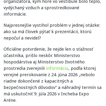
organizátora, kým hore vo vestibule bolo teplo,
vydýchaný vzduch a sprostredkované
informácie.
Najpresnejšie vystihol problém v jednej otázke:
ako sa má človek pýtať k prezentácii, ktorú
nepočul a nevidel?
Oficiálne potvrdenie, že nejde len o sťažnosť
účastníka, prišlo neskôr. Ministerstvo
hospodárstva aj Ministerstvo životného
prostredia zverejnili
informáciu
, podľa ktorej
verejné prerokovanie z 24. júna 2026 „nebolo
riadne dokončené z kapacitných a
bezpečnostných dôvodov“ a náhradný termín sa
má uskutočniť 9. júla 2026 v Incheba Expo
Aréne.