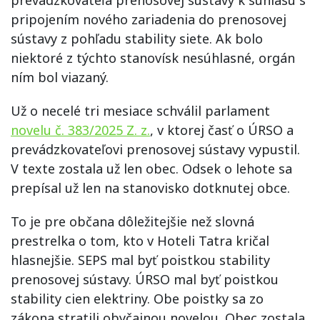
prevádzkovateľa prenosovej sústavy k súhlasu s
pripojením nového zariadenia do prenosovej
sústavy z pohľadu stability siete. Ak bolo
niektoré z týchto stanovísk nesúhlasné, orgán
ním bol viazaný.
Už o necelé tri mesiace schválil parlament
novelu č. 383/2025 Z. z.
, v ktorej časť o ÚRSO a
prevádzkovateľovi prenosovej sústavy vypustil.
V texte zostala už len obec. Odsek o lehote sa
prepísal už len na stanovisko dotknutej obce.
To je pre občana dôležitejšie než slovná
prestrelka o tom, kto v Hoteli Tatra kričal
hlasnejšie. SEPS mal byť poistkou stability
prenosovej sústavy. ÚRSO mal byť poistkou
stability cien elektriny. Obe poistky sa zo
zákona stratili obyčajnou novelou. Obec zostala.