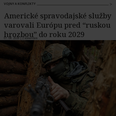
VOJNY A KONFLIKTY
Americké spravodajské služby
varovali Európu pred “ruskou
hrozbou” do roku 2029
07. 08. 2026 |
2 komentáre