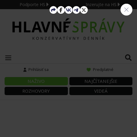
Podporte HS
Inzerujte na HS
Prihlásiť sa
Predplatné
NAŽIVO
NAJČÍTANEJŠIE
ROZHOVORY
VIDEÁ