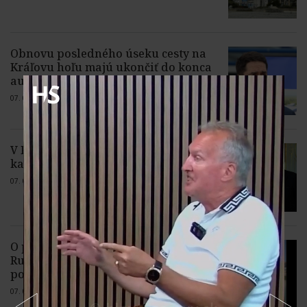
Obnovu posledného úseku cesty na
Kráľovu hoľu majú ukončiť do konca
augusta
07. 08. 2026 |
Žiadne komentáre
V Ríme si pripomenú 4. výročie úmrtia
kardinála Jozefa Tomka
07. 08. 2026 |
Žiadne komentáre
O post starostu bratislavského
Ružinova chce zabojovať i miestny
poslanec Peter Strapák
07. 08. 2026 |
Žiadne komentáre