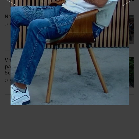
Nebezpečné i svým sousedům
07. 08. 2026 |
Žiadne komentáre
V mestskej časti Košice-Krásna otvorili
park pomenovaný po kňazovi J.
Semivanovi
07. 08. 2026 |
Žiadne komentáre