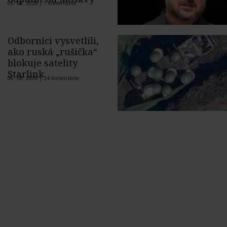
06. 08. 2026 |
7 komentárov
Odborníci vysvetlili,
ako ruská „rušička“
blokuje satelity
Starlink
06. 08. 2026 |
34 komentárov