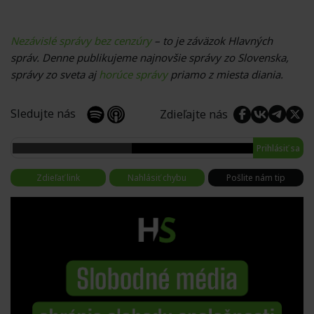
Nezávislé správy bez cenzúry
– to je záväzok Hlavných
správ. Denne publikujeme najnovšie správy zo Slovenska,
správy zo sveta aj
horúce správy
priamo z miesta diania.
Sledujte nás
Zdieľajte nás
Prihlásiť sa
Zdieľať link
Nahlásiť chybu
Pošlite nám tip