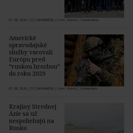
07. 08. 2026
|
ZO ZAHRANIČIA
|
2 min. čítania
|
7 komentárov
Americké
spravodajské
služby varovali
Európu pred
“ruskou hrozbou”
do roku 2029
07. 08. 2026
|
ZO ZAHRANIČIA
|
2 min. čítania
|
2 komentáre
Krajiny Strednej
Ázie sa už
nespoliehajú na
Rusko