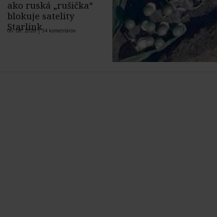
ako ruská „rušička“
blokuje satelity
Starlink
06. 08. 2026 |
34 komentárov