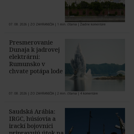
07. 08. 2026
|
ZO ZAHRANIČIA
|
1 min. čítania
|
Žiadne komentáre
Presmerovanie
Dunaja k jadrovej
elektrárni:
Rumunsko v
chvate potápa lode
07. 08. 2026
|
ZO ZAHRANIČIA
|
2 min. čítania
|
4 komentáre
Saudská Arábia:
IRGC, húsíovia a
irackí bojovníci
pripravujú útok na