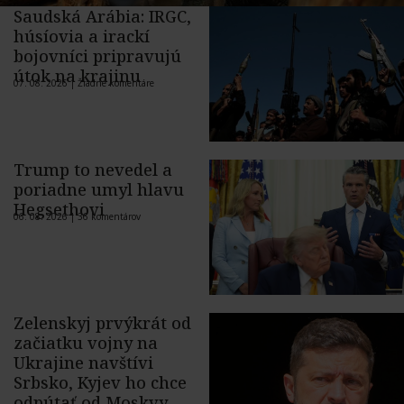
Saudská Arábia: IRGC,
húsíovia a irackí
bojovníci pripravujú
útok na krajinu
07. 08. 2026 |
Žiadne komentáre
Trump to nevedel a
poriadne umyl hlavu
Hegsethovi
06. 08. 2026 |
36 komentárov
Zelenskyj prvýkrát od
začiatku vojny na
Ukrajine navštívi
Srbsko, Kyjev ho chce
odpútať od Moskvy