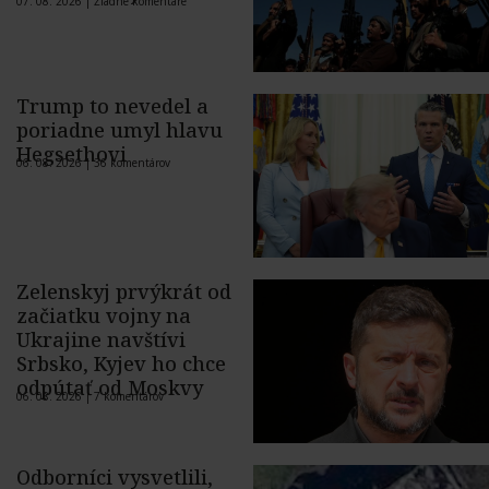
07. 08. 2026 |
Žiadne komentáre
Trump to nevedel a
poriadne umyl hlavu
Hegsethovi
06. 08. 2026 |
36 komentárov
Zelenskyj prvýkrát od
začiatku vojny na
Ukrajine navštívi
Srbsko, Kyjev ho chce
odpútať od Moskvy
06. 08. 2026 |
7 komentárov
Odborníci vysvetlili,