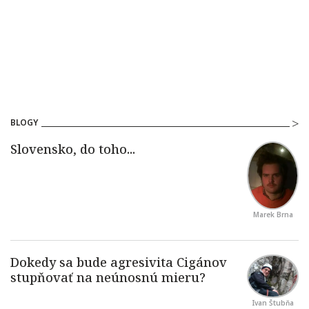
BLOGY
Marek Brna
Ivan Štubňa