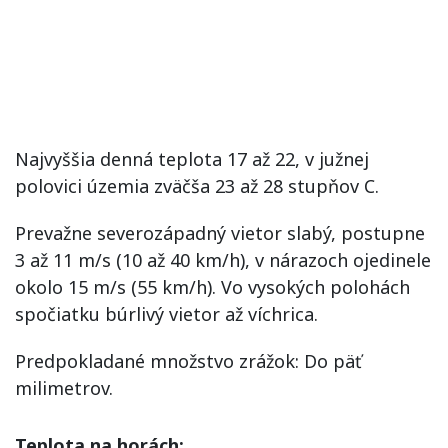
Najvyššia denná teplota 17 až 22, v južnej
polovici územia zväčša 23 až 28 stupňov C.
Prevažne severozápadný vietor slabý, postupne
3 až 11 m/s (10 až 40 km/h), v nárazoch ojedinele
okolo 15 m/s (55 km/h). Vo vysokých polohách
spočiatku búrlivý vietor až víchrica.
Predpokladané množstvo zrážok: Do päť
milimetrov.
Teplota na horách: