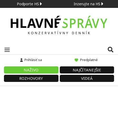
Podporte HS
Inzerujte na HS
Prihlásiť sa
Predplatné
NAŽIVO
NAJČÍTANEJŠIE
ROZHOVORY
VIDEÁ