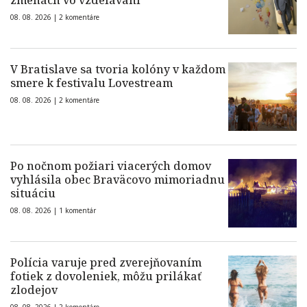
zmenách vo vzdelávaní
08. 08. 2026 |
2 komentáre
V Bratislave sa tvoria kolóny v každom
smere k festivalu Lovestream
08. 08. 2026 |
2 komentáre
Po nočnom požiari viacerých domov
vyhlásila obec Braväcovo mimoriadnu
situáciu
08. 08. 2026 |
1 komentár
Polícia varuje pred zverejňovaním
fotiek z dovoleniek, môžu prilákať
zlodejov