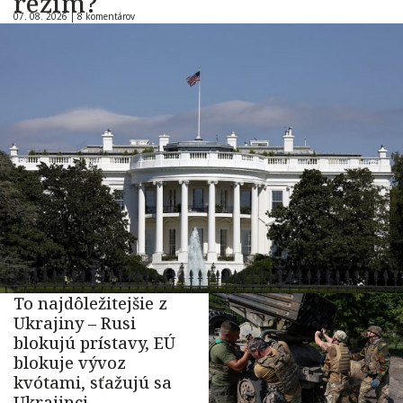
režim?
07. 08. 2026 |
8 komentárov
To najdôležitejšie z
Ukrajiny – Rusi
blokujú prístavy, EÚ
blokuje vývoz
kvótami, sťažujú sa
Ukrajinci