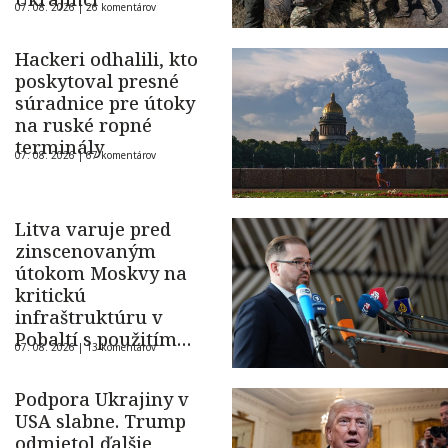
07. 08. 2026 |
26 komentárov
Hackeri odhalili, kto
poskytoval presné
súradnice pre útoky
na ruské ropné
terminály
07. 08. 2026 |
67 komentárov
Litva varuje pred
zinscenovaným
útokom Moskvy na
kritickú
infraštruktúru v
Pobaltí s použitím
07. 08. 2026 |
13 komentárov
ukrajinského dronu
Podpora Ukrajiny v
USA slabne. Trump
odmietol ďalšie