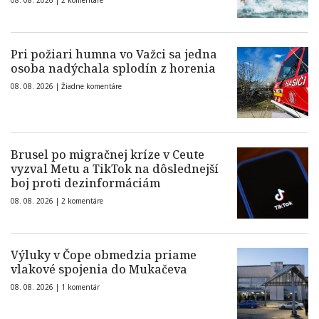
08. 08. 2026 |
2 komentáre
Pri požiari humna vo Važci sa jedna
osoba nadýchala splodín z horenia
08. 08. 2026 |
Žiadne komentáre
Brusel po migračnej kríze v Ceute
vyzval Metu a TikTok na dôslednejší
boj proti dezinformáciám
08. 08. 2026 |
2 komentáre
Výluky v Čope obmedzia priame
vlakové spojenia do Mukačeva
08. 08. 2026 |
1 komentár