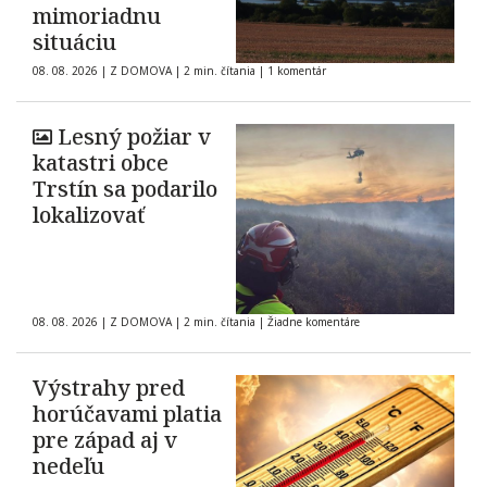
mimoriadnu
situáciu
08. 08. 2026
|
Z DOMOVA
|
2 min. čítania
|
1 komentár
Lesný požiar v
katastri obce
Trstín sa podarilo
lokalizovať
08. 08. 2026
|
Z DOMOVA
|
2 min. čítania
|
Žiadne komentáre
Výstrahy pred
horúčavami platia
pre západ aj v
nedeľu