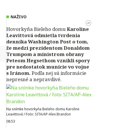
NAŽIVO
Hovorkyňa Bieleho domu
Karoline
Leavittová odmietla tvrdenia
denníka Washington Post o tom,
že medzi prezidentom Donaldom
↻
Trumpom a ministrom obrany
Peteom Hegsethom vznikli spory
pre nedostatok munície vo vojne
s Iránom.
Podľa nej sú informácie
nepresné a nepravdivé.
Na snímke hovorkyňa Bieleho domu Karoline
Leavittová / Foto: SITA/AP-Alex Brandon
08:53