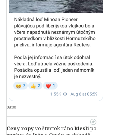
08:00
Ceny ropy
vo štvrtok ráno
klesli
po
správe, že Irán a Omán sa dohodli