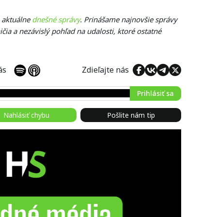
e aktuálne
dnešné správy
. Prinášame najnovšie správy
čia a nezávislý pohľad na udalosti, ktoré ostatné
 nás
Zdieľajte nás
Prihlásiť sa
Nahlásiť chybu
Pošlite nám tip