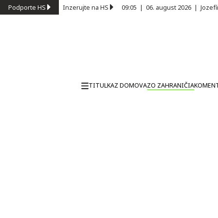
Podporte HS
Inzerujte na HS
09:05
|
06. august 2026
|
Jozef
TITULKA
Z DOMOVA
ZO ZAHRANIČIA
KOMEN