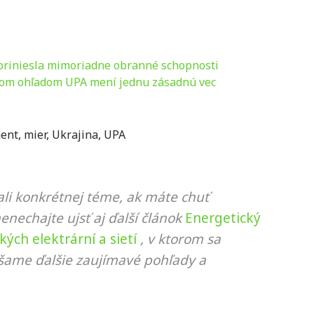
priniesla mimoriadne obranné schopnosti
skom ohľadom UPA mení jednu zásadnú vec
ment
,
mier
,
Ukrajina
,
UPA
li konkrétnej téme, ak máte chuť
nenechajte ujsť aj ďalší článok
Energetický
ých elektrární a sietí
, v ktorom sa
ášame ďalšie zaujímavé pohľady a