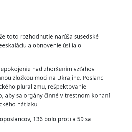
 že toto rozhodnutie narúša susedské
eeskaláciu a obnovenie úsilia o
 znepokojenie nad zhoršením vzťahov
ou zložkou moci na Ukrajine. Poslanci
ického pluralizmu, rešpektovanie
o, aby sa orgány činné v trestnom konaní
ického nátlaku.
poslancov, 136 bolo proti a 59 sa