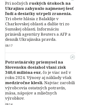
Pri nočných
ruských útokoch na
Ukrajinu zahynulo najmenej šesť
ľudí a desiatky utrpeli zranenia.
Tri obete hlásia z Balaklije v
Charkovskej oblasti a ďalšie tri zo
Sumskej oblasti. Informáciu
priniesli agentúry Reuters a AFP a
denník Ukrajinska pravda.
08:17
Potravinársky priemysel na
Slovensku dosiahol vlani zisk
340,6 milióna eur,
čo je viac než v
roku 2024. Výnosy aj náklady však
medziročne klesli.
Najviac zarobili
výrobcovia ostatných potravín,
mäsa, nápojov a mliečnych
výrobkov.
08:14