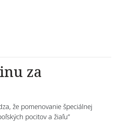
inu za
dza, že pomenovanie špeciálnej
oľských pocitov a žiaľu“