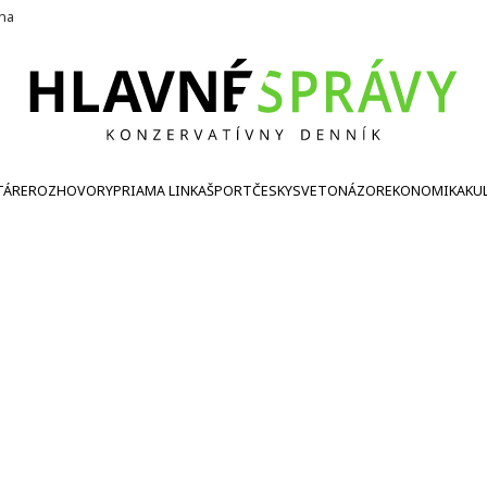
ína
TÁRE
ROZHOVORY
PRIAMA LINKA
ŠPORT
ČESKY
SVETONÁZOR
EKONOMIKA
KU