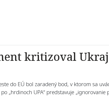
ent kritizoval Ukraj
ceste do EÚ bol zaradený bod, v ktorom sa uvá
l po „hrdinoch UPA“ predstavuje „ignorovanie p