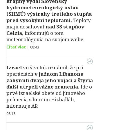
krajiny vydal Slovenský
hydrometeorologický ústav
(SHMÚ) výstrahy tretieho stupňa
pred vysokými teplotami.
Teploty
majú dosahovať
nad 38 stupňov
Celzia,
informujú o tom
meteorológovia na svojom webe.
Čítať viac
|
08:43
Izrael
vo štvrtok oznámil, že pri
operáciách
v južnom Libanone
zahynuli dvaja jeho vojaci a štyria
ďalší utrpeli vážne zranenia.
Ide o
prvé izraelské obete od júnového
prímeria s hnutím Hizballáh,
informuje AP.
08:18