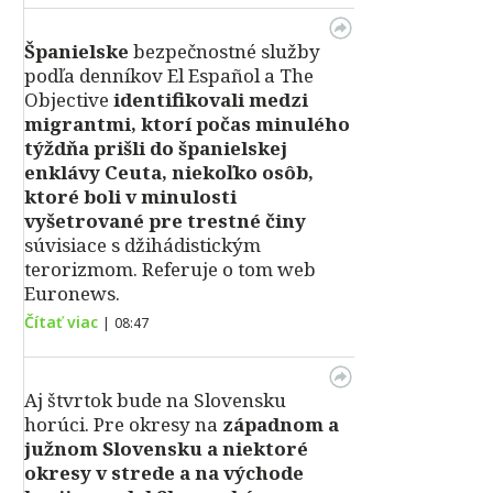
Španielske
bezpečnostné služby
podľa denníkov El Español a The
Objective
identifikovali medzi
migrantmi, ktorí počas minulého
týždňa prišli do španielskej
enklávy Ceuta, niekoľko osôb,
ktoré boli v minulosti
vyšetrované pre trestné činy
súvisiace s džihádistickým
terorizmom. Referuje o tom web
Euronews.
Čítať viac
|
08:47
Aj štvrtok bude na Slovensku
horúci. Pre okresy na
západnom a
južnom Slovensku a niektoré
okresy v strede a na východe