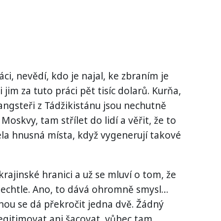
áci, nevědí, kdo je najal, ke zbraním je
 jim za tuto práci pět tisíc dolarů. Kurňa,
 Gangsteři z Tádžikistánu jsou nechutně
 Moskvy, tam střílet do lidí a věřit, že to
cela hnusná místa, když vygenerují takové
krajinské hranici a už se mluví o tom, že
echtle. Ano, to dává ohromně smysl…
nou se dá překročit jedna dvě. Žádný
egitimovat ani šacovat, vůbec tam