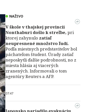
NAŽIVO
V škole v thajskej provincii
Nonthaburi došlo k streľbe,
pri
ktorej zahynulo
zatiaľ
neupresnené množstvo ľudí.
Podľa miestnych predstaviteľov bol
páchateľom študent. Úrady zatiaľ
neposkytli ďalšie podrobnosti, no z
miesta hlásia aj viacerých
zranených. Informovali o tom
agentúry Reuters a AFP.
07:47
Japonsko nariadilo evakuáciu