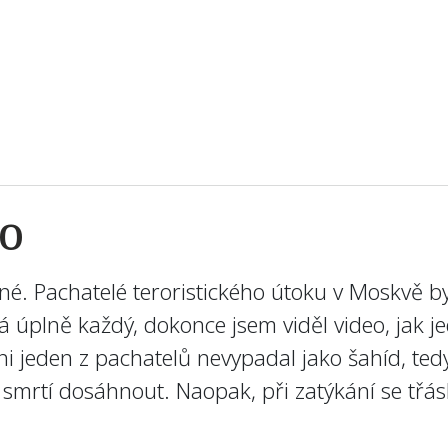
no
é. Pachatelé teroristického útoku v Moskvě byl
ná úplně každý, dokonce jsem viděl video, jak j
ni jeden z pachatelů nevypadal jako šahíd, tedy
 smrtí dosáhnout. Naopak, při zatýkání se třásl