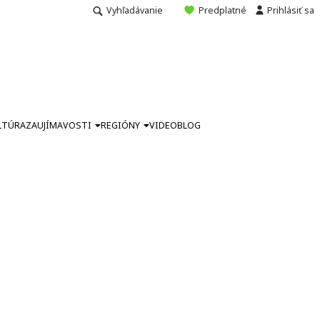
Vyhľadávanie
Predplatné
Prihlásiť sa
LTÚRA
ZAUJÍMAVOSTI
REGIÓNY
VIDEO
BLOG