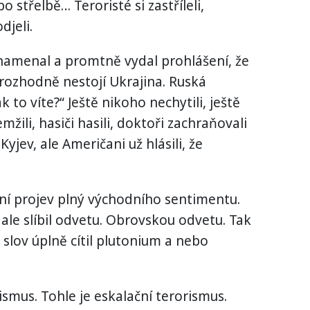
o střelbě… Teroristé si zastříleli,
djeli.
namenal a promtně vydal prohlášení, že
rozhodně nestojí Ukrajina. Ruská
 to víte?“ Ještě nikoho nechytili, ještě
emžili, hasiči hasili, doktoři zachraňovali
 Kyjev, ale Američani už hlásili, že
ní projev plný východního sentimentu.
 ale slíbil odvetu. Obrovskou odvetu. Tak
 slov úplně cítil plutonium a nebo
ismus. Tohle je eskalační terorismus.