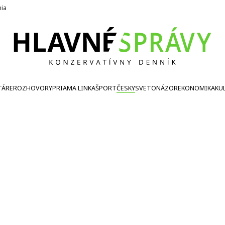
nia
TÁRE
ROZHOVORY
PRIAMA LINKA
ŠPORT
ČESKY
SVETONÁZOR
EKONOMIKA
KU