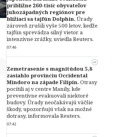
približne 260‑tisíc obyvateľov
juhozápadných regiónov pre
blížiaci sa tajfún Dolphin.
Úrady
zároveň zrušili vyše 500 letov, keďže
tajfún sprevádza silný vietor a
intenzívne zrážky, uviedla Reuters.
07:46
↻
Zemetrasenie s magnitúdou 5,8
zasiahlo provinciu Occidental
Mindoro na západe Filipín.
Otrasy
pocítili aj v centre Manily, kde
preventívne evakuovali niektoré
budovy. Úrady neočakávajú väčšie
škody, upozorňujú však na možné
dotrasy, informovala Reuters.
07:42