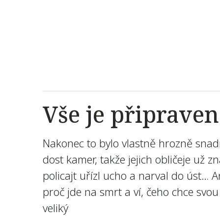
Vše je připrave
Nakonec to bylo vlastně hrozně snadn
dost kamer, takže jejich obličeje už z
policajt uřízl ucho a narval do úst… A
proč jde na smrt a ví, čeho chce svou
veliký