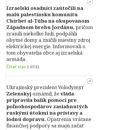
Izraelskí osadníci zaútočili na
malú palestínsku komunitu
Chírbet al-Túba na okupovanom
Západnom brehu Jordánu,
pričom
zranili niekoľko ľudí, podpálili
obytné domy a zničili miestny zdroj
elektrickej energie. Informovali o
tom obyvatelia obce aj izraelská
armáda.
Čítať viac
|
07:32
Ukrajinský prezident Volodymyr
Zelenskyj
oznámil, že
vláda
pripravila balík pomoci pre
poľnohospodárov zasiahnutých
ruskými útokmi na prístavy a
lodnú dopravu.
Opatrenia vrátane
finančnej podpory sa majú začať