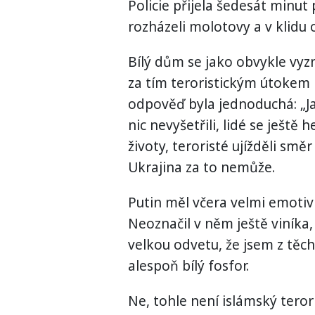
Policie přijela šedesát minut p
rozházeli molotovy a v klidu o
Bílý dům se jako obvykle vyz
za tím teroristickým útokem 
odpověď byla jednoduchá: „Jak
nic nevyšetřili, lidé se ještě h
životy, teroristé ujížděli směr
Ukrajina za to nemůže.
Putin měl včera velmi emotiv
Neoznačil v něm ještě viníka,
velkou odvetu, že jsem z těch
alespoň bílý fosfor.
Ne, tohle není islámský teror