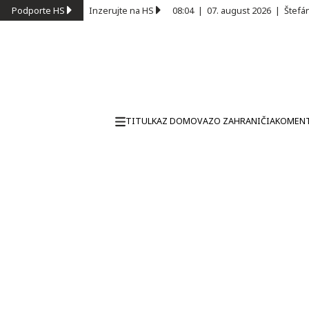
Podporte HS
Inzerujte na HS
08:04
|
07. august 2026
|
Štefá
TITULKA
Z DOMOVA
ZO ZAHRANIČIA
KOMEN