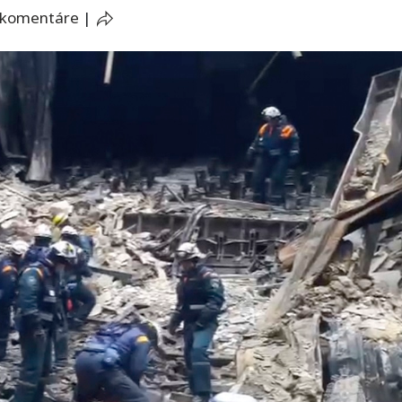
 komentáre
|