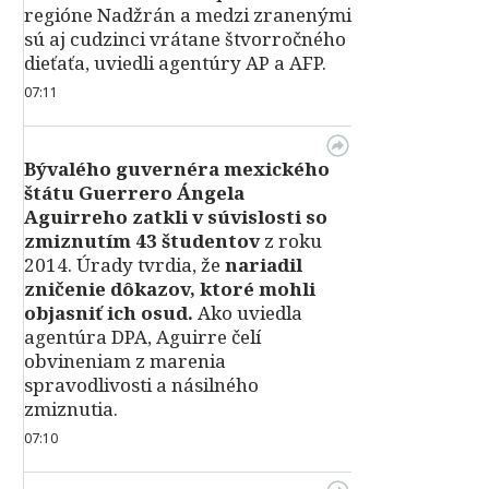
regióne Nadžrán a medzi zranenými
sú aj cudzinci vrátane štvorročného
dieťaťa, uviedli agentúry AP a AFP.
07:11
Bývalého guvernéra mexického
štátu Guerrero Ángela
Aguirreho zatkli v súvislosti so
zmiznutím 43 študentov
z roku
2014. Úrady tvrdia, že
nariadil
zničenie dôkazov, ktoré mohli
objasniť ich osud.
Ako uviedla
agentúra DPA, Aguirre čelí
obvineniam z marenia
spravodlivosti a násilného
zmiznutia.
07:10