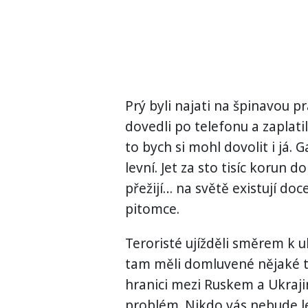
Prý byli najati na špinavou pr
dovedli po telefonu a zaplatili
to bych si mohl dovolit i já.
levní. Jet za sto tisíc korun do
přežijí… na světě existují do
pitomce.
Teroristé ujížděli směrem k u
tam měli domluvené nějaké t
hranici mezi Ruskem a Ukraji
problém. Nikdo vás nebude l