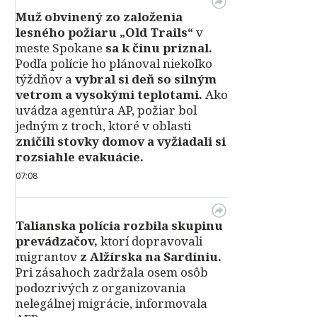
Muž obvinený zo založenia
lesného požiaru „Old Trails“
v
meste Spokane
sa k činu priznal.
Podľa polície ho plánoval niekoľko
týždňov a
vybral si deň so silným
vetrom a vysokými teplotami.
Ako
uvádza agentúra AP, požiar bol
jedným z troch, ktoré v oblasti
zničili stovky domov a vyžiadali si
rozsiahle evakuácie.
07:08
Talianska polícia rozbila skupinu
prevádzačov,
ktorí dopravovali
migrantov
z Alžírska na Sardíniu.
Pri zásahoch zadržala osem osôb
podozrivých z organizovania
nelegálnej migrácie, informovala