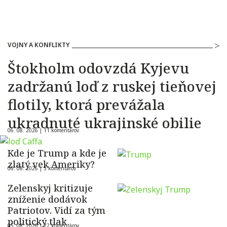
VOJNY A KONFLIKTY
Štokholm odovzdá Kyjevu
zadržanú loď z ruskej tieňovej
flotily, ktorá prevážala
ukradnuté ukrajinské obilie
06. 08. 2026 |
11 komentárov
Kde je Trump a kde je
zlatý vek Ameriky?
06. 08. 2026 |
5 komentárov
Zelenskyj kritizuje
zníženie dodávok
Patriotov. Vidí za tým
politický tlak
05. 08. 2026 |
22 komentárov