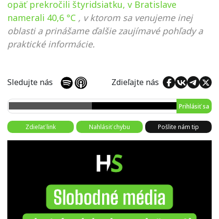
opäť prekročili štyridsiatku, v Bratislave
namerali 40,6 °C
, v ktorom sa venujeme inej
oblasti a prinášame ďalšie zaujímavé pohľady a
praktické informácie.
Sledujte nás
Zdieľajte nás
Prihlásiť sa
Zdieľať link
Nahlásiť chybu
Pošlite nám tip