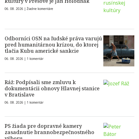
kultúry v Prešove je Ján Holodňák
06. 08. 2026 |
Žiadne komentáre
Odborníci OSN na ľudské práva varujú
pred humanitárnou krízou, do ktorej
tlačia Kubu americké sankcie
06. 08. 2026 |
1 komentár
Ráž: Podpísali sme zmluvu k
dokumentácii obnovy Hlavnej stanice
v Bratislave
06. 08. 2026 |
1 komentár
PS žiada pre dopravné kamery
zasadnutie brannobezpečnostného
výboru