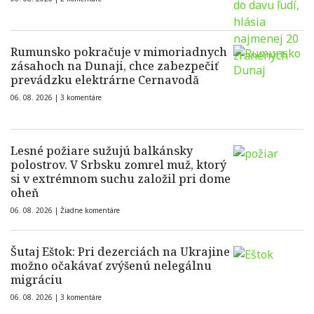
Rumunsko pokračuje v mimoriadnych
zásahoch na Dunaji, chce zabezpečiť
prevádzku elektrárne Cernavodă
06. 08. 2026 |
3 komentáre
Lesné požiare sužujú balkánsky
polostrov. V Srbsku zomrel muž, ktorý
si v extrémnom suchu založil pri dome
oheň
06. 08. 2026 |
Žiadne komentáre
Šutaj Eštok: Pri dezerciách na Ukrajine
možno očakávať zvýšenú nelegálnu
migráciu
06. 08. 2026 |
3 komentáre