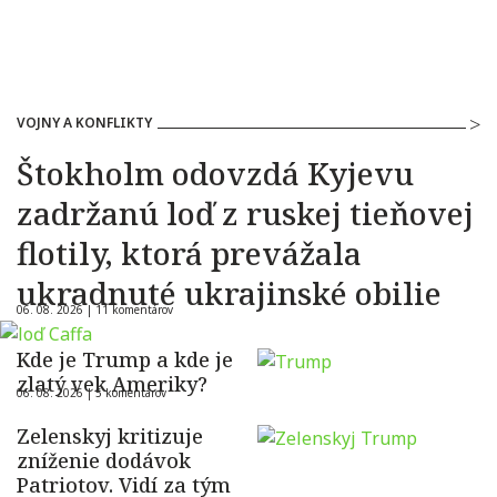
VOJNY A KONFLIKTY
Štokholm odovzdá Kyjevu
zadržanú loď z ruskej tieňovej
flotily, ktorá prevážala
ukradnuté ukrajinské obilie
06. 08. 2026 |
11 komentárov
Kde je Trump a kde je
zlatý vek Ameriky?
06. 08. 2026 |
5 komentárov
Zelenskyj kritizuje
zníženie dodávok
Patriotov. Vidí za tým