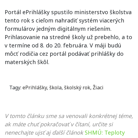
Portál ePrihlášky spustilo ministerstvo školstva
tento rok s cieľom nahradiť systém viacerých
formulárov jedným digitálnym riešením.
Prihlasovanie na stredné školy už prebehlo, a to
v termíne od 8. do 20. februára. V máji budú
môcť rodičia cez portál podávať prihlášky do
materských škôl.
Tagy:
ePrihlášky
,
škola
,
školský rok
,
Žiaci
V tomto článku sme sa venovali konkrétnej téme,
ak máte chuť pokračovať v čítaní, určite si
nenechajte ujsť aj ďalší článok
SHMÚ: Teploty