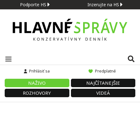
Podporte HS
Inzerujte na HS
Prihlásiť sa
Predplatné
NAŽIVO
NAJČÍTANEJŠIE
ROZHOVORY
VIDEÁ