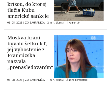
krízou, do ktorej
tlačia Kubu
americké sankcie
06. 08. 2026
|
ZO ZAHRANIČIA
|
2 min. čítania
|
1 komentár
Moskva bráni
bývalú šéfku RT,
jej vyhostenie z
Francúzska
nazvala
„prenasledovaním“
06. 08. 2026
|
ZO ZAHRANIČIA
|
1 min. čítania
|
Žiadne komentáre