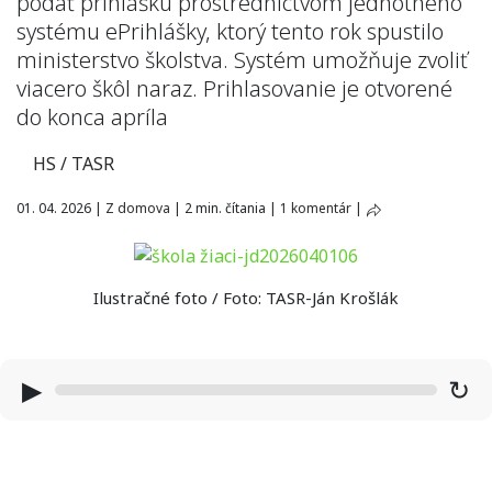
podať prihlášku prostredníctvom jednotného
systému ePrihlášky, ktorý tento rok spustilo
ministerstvo školstva. Systém umožňuje zvoliť
viacero škôl naraz. Prihlasovanie je otvorené
do konca apríla
HS / TASR
01. 04. 2026
|
Z domova
|
2 min. čítania
|
1 komentár
|
Ilustračné foto / Foto: TASR-Ján Krošlák
▶
↻