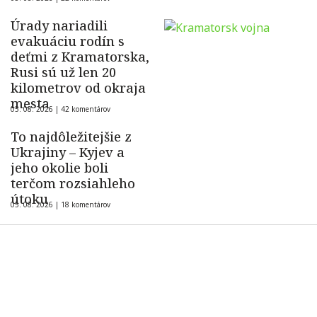
Úrady nariadili
evakuáciu rodín s
deťmi z Kramatorska,
Rusi sú už len 20
kilometrov od okraja
mesta
05. 08. 2026 |
42 komentárov
To najdôležitejšie z
Ukrajiny – Kyjev a
jeho okolie boli
terčom rozsiahleho
útoku
05. 08. 2026 |
18 komentárov