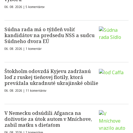
06. 08. 2026 |
5 komentárov
Súdna rada má o týždeň voliť
kandidátov na predsedu NSS a sudcu
Súdneho dvora EÚ
06. 08. 2026 |
1 komentár
Štokholm odovzdá Kyjevu zadržanú
loď z ruskej tieňovej flotily, ktorá
prevážala ukradnuté ukrajinské obilie
06. 08. 2026 |
11 komentárov
V Nemecku odsúdili Afganca na
doživotie za útok autom v Mníchove,
zabil matku s dieťaťom
06. 08. 2026 |
2 komentáre