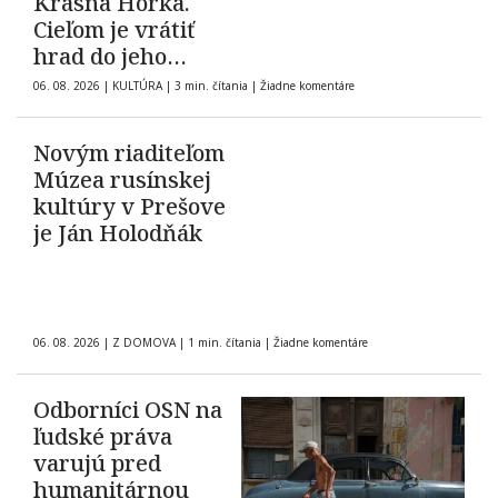
Krásna Hôrka.
Cieľom je vrátiť
hrad do jeho
pôvodnej podoby z
06. 08. 2026
|
KULTÚRA
|
3 min. čítania
|
Žiadne komentáre
roku 1903
Novým riaditeľom
Múzea rusínskej
kultúry v Prešove
je Ján Holodňák
06. 08. 2026
|
Z DOMOVA
|
1 min. čítania
|
Žiadne komentáre
Odborníci OSN na
ľudské práva
varujú pred
humanitárnou