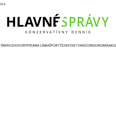
íra
TÁRE
ROZHOVORY
PRIAMA LINKA
ŠPORT
ČESKY
SVETONÁZOR
EKONOMIKA
KU