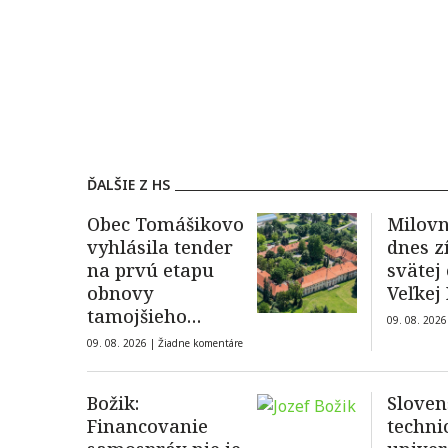
ĎALŠIE Z HS
Obec Tomášikovo
Milovn
vyhlásila tender
dnes z
na prvú etapu
svätej
obnovy
Veľkej
tamojšieho
09. 08. 2026
kaštieľa
09. 08. 2026 |
Žiadne komentáre
Božik:
Sloven
Financovanie
techni