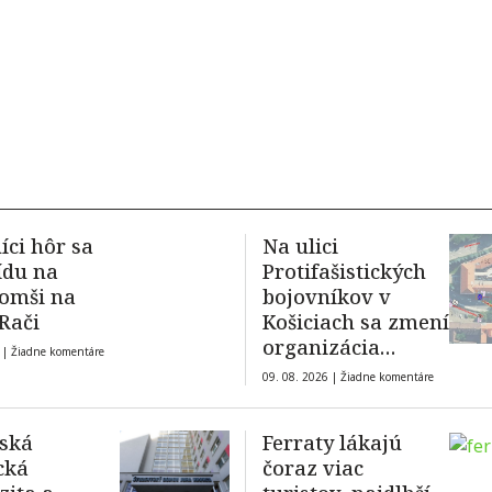
íci hôr sa
Na ulici
ídu na
Protifašistických
 omši na
bojovníkov v
 Rači
Košiciach sa zmení
organizácia
 |
Žiadne komentáre
dopravy
09. 08. 2026 |
Žiadne komentáre
ská
Ferraty lákajú
cká
čoraz viac