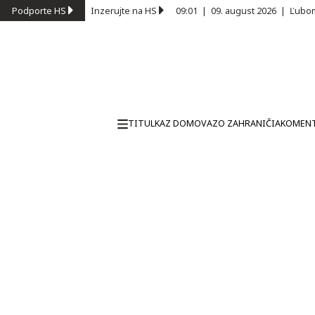
Podporte HS
Inzerujte na HS
09:01
|
09. august 2026
|
Ľubom
TITULKA
Z DOMOVA
ZO ZAHRANIČIA
KOMEN