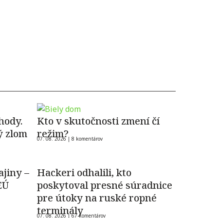
hody.
Kto v skutočnosti zmení čí
ý zlom
režim?
07. 08. 2026 |
8 komentárov
ajiny –
Hackeri odhalili, kto
EÚ
poskytoval presné súradnice
pre útoky na ruské ropné
terminály
07. 08. 2026 |
67 komentárov