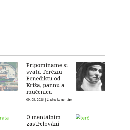
Pripomíname si
svätú Teréziu
Benediktu od
Kríža, pannu a
mučenicu
09. 08. 2026 |
Žiadne komentáre
O mentálním
zastřelování