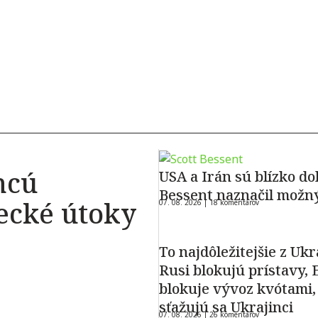
hcú
USA a Irán sú blízko do
Bessent naznačil možn
ecké útoky
07. 08. 2026 |
18 komentárov
To najdôležitejšie z Ukr
Rusi blokujú prístavy, 
blokuje vývoz kvótami,
sťažujú sa Ukrajinci
07. 08. 2026 |
26 komentárov