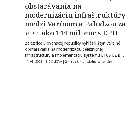
obstarávania na
modernizáciu infraštruktúry
medzi Varínom a Paludzou za
viac ako 144 mil. eur s DPH
Železnice Slovenskej republiky vyhlásili štyri verejné
obstarávania na modernizáciu železničnej
infraštruktúry a implementáciu systému ETCS L2 BL3
alebo vyššej verzie…
11. 05. 2026
|
Z DOMOVA
|
2 min. čítania
|
Žiadne komentáre