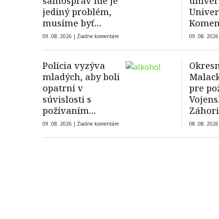
samospráv nie je
univer
jediný problém,
Univer
musíme byť
Komen
partnerom štátu
nevyh
09. 08. 2026 |
Žiadne komentáre
09. 08. 2026
všetk
žiados
Polícia vyzýva
Okresn
ubytov
mladých, aby boli
Malack
intern
opatrní v
pre po
súvislosti s
Vojen
požívaním
Záhori
alkoholu
mimor
09. 08. 2026 |
Žiadne komentáre
08. 08. 2026
situác