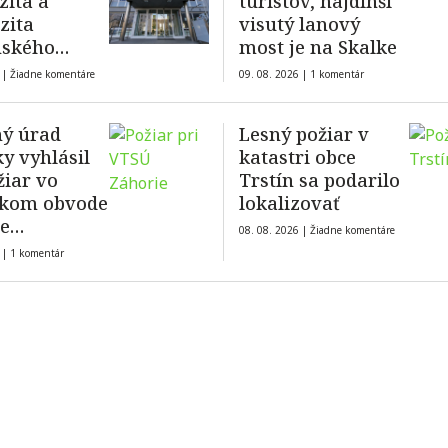
zita a
turistov, najdlhší
zita
visutý lanový
ského
most je na Skalke
ovejú
 |
Žiadne komentáre
09. 08. 2026 |
1 komentár
ým
tiam o
ý úrad
Lesný požiar v
anie na
y vyhlásil
katastri obce
átoch
žiar vo
Trstín sa podarilo
skom obvode
lokalizovať
e
08. 08. 2026 |
Žiadne komentáre
iadnu
 |
1 komentár
iu