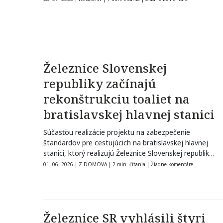
Železnice Slovenskej
republiky začínajú
rekonštrukciu toaliet na
bratislavskej hlavnej stanici
Súčasťou realizácie projektu na zabezpečenie
štandardov pre cestujúcich na bratislavskej hlavnej
stanici, ktorý realizujú Železnice Slovenskej republiky
od začiatku tohto…
01. 06. 2026
|
Z DOMOVA
|
2 min. čítania
|
Žiadne komentáre
Železnice SR vyhlásili štyri