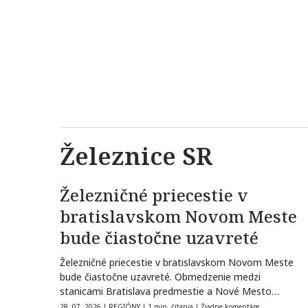
Železnice SR
Železničné priecestie v
bratislavskom Novom Meste
bude čiastočne uzavreté
Železničné priecestie v bratislavskom Novom Meste
bude čiastočne uzavreté. Obmedzenie medzi
stanicami Bratislava predmestie a Nové Mesto
potrvá od piatkového…
28. 07. 2026
|
REGIÓNY
|
1 min. čítania
|
Žiadne komentáre