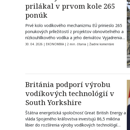
prilákal v prvom kole 265
ponúk
Prvé kolo vodíkového mechanizmu EÚ prinieslo 265
ponukových príležitostí z projektov obnoviteľného a
nízkouhlíkového vodíka a jeho derivátov. Vyjadrenia
záujmu…
30. 04. 2026
|
EKONOMIKA
|
2 min. čítania
|
Žiadne komentáre
Británia podporí výrobu
vodíkových technológií v
South Yorkshire
Štátna energetická spoločnosť Great British Energy a
vláda Spojeného kráľovstva investujú 86,5 milióna
libier do rozšírenia výroby vodíkových technológií