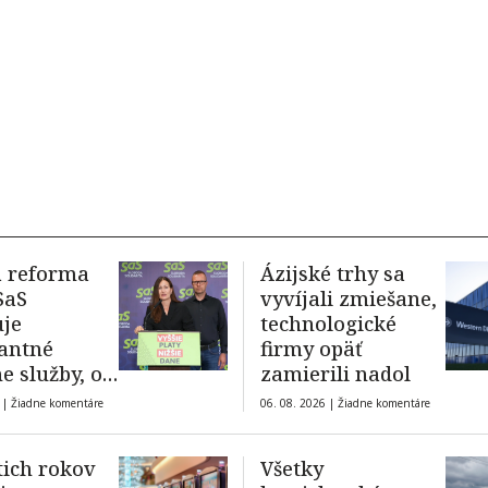
a reforma
Ázijské trhy sa
SaS
vyvíjali zmiešane,
je
technologické
antné
firmy opäť
ne služby, od
zamierili nadol
a hrozí ich
 |
Žiadne komentáre
06. 08. 2026 |
Žiadne komentáre
tich rokov
Všetky