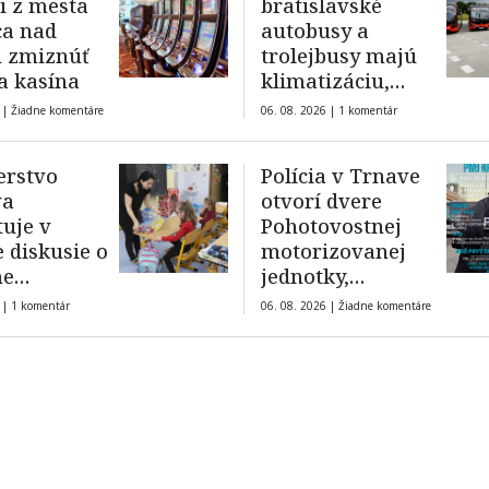
i z mesta
bratislavské
ca nad
autobusy a
 zmiznúť
trolejbusy majú
a kasína
klimatizáciu,
horúčavy znižujú
 |
Žiadne komentáre
06. 08. 2026 |
1 komentár
jej účinok
erstvo
Polícia v Trnave
va
otvorí dvere
tuje v
Pohotovostnej
 diskusie o
motorizovanej
me
jednotky,
vania
záujemcovia
 |
1 komentár
06. 08. 2026 |
Žiadne komentáre
spoznajú prácu
zásahovej
jednotky