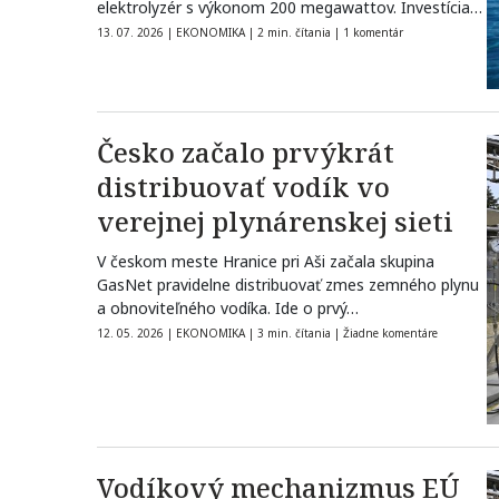
elektrolyzér s výkonom 200 megawattov. Investícia
presahujúca 500…
13. 07. 2026
|
EKONOMIKA
|
2 min. čítania
|
1 komentár
Česko začalo prvýkrát
distribuovať vodík vo
verejnej plynárenskej sieti
V českom meste Hranice pri Aši začala skupina
GasNet pravidelne distribuovať zmes zemného plynu
a obnoviteľného vodíka. Ide o prvý…
12. 05. 2026
|
EKONOMIKA
|
3 min. čítania
|
Žiadne komentáre
Vodíkový mechanizmus EÚ