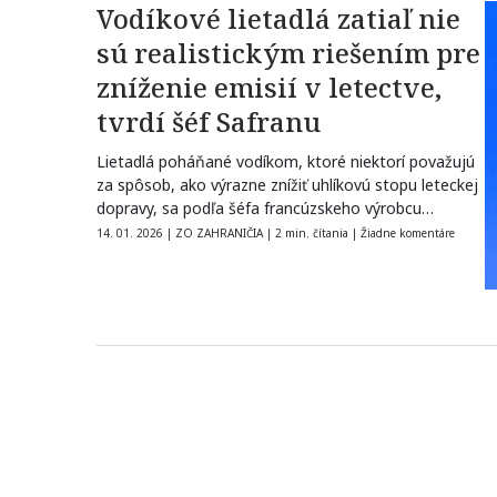
Vodíkové lietadlá zatiaľ nie
sú realistickým riešením pre
zníženie emisií v letectve,
tvrdí šéf Safranu
Lietadlá poháňané vodíkom, ktoré niektorí považujú
za spôsob, ako výrazne znížiť uhlíkovú stopu leteckej
dopravy, sa podľa šéfa francúzskeho výrobcu…
14. 01. 2026
|
ZO ZAHRANIČIA
|
2 min. čítania
|
Žiadne komentáre