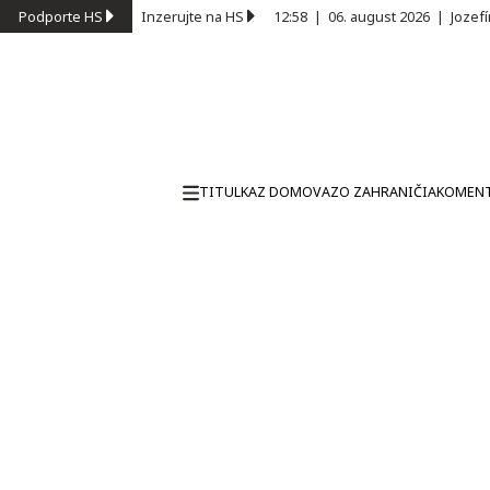
Podporte HS
Inzerujte na HS
12:58
|
06. august 2026
|
Jozef
TITULKA
Z DOMOVA
ZO ZAHRANIČIA
KOMEN