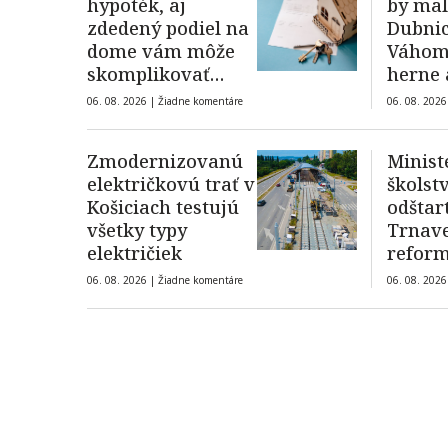
hypoték, aj
by mal
zdedený podiel na
Dubni
dome vám môže
Váhom
skomplikovať
herne 
financovanie
06. 08. 2026 |
Žiadne komentáre
06. 08. 2026
Zmodernizovanú
Minist
električkovú trať v
školst
Košiciach testujú
odštar
všetky typy
Trnave
električiek
refor
vzdelá
06. 08. 2026 |
Žiadne komentáre
06. 08. 2026