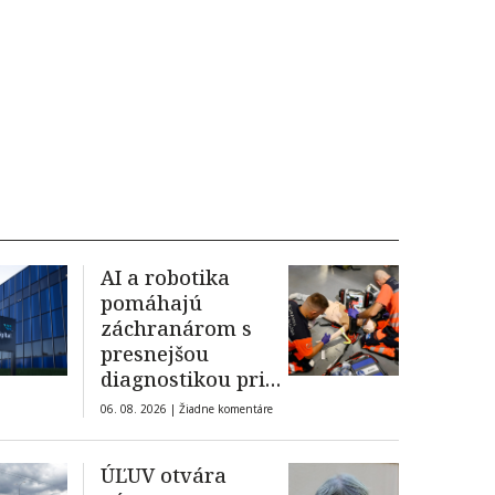
AI a robotika
pomáhajú
záchranárom s
presnejšou
diagnostikou pri
zásahoch
06. 08. 2026 |
Žiadne komentáre
ÚĽUV otvára