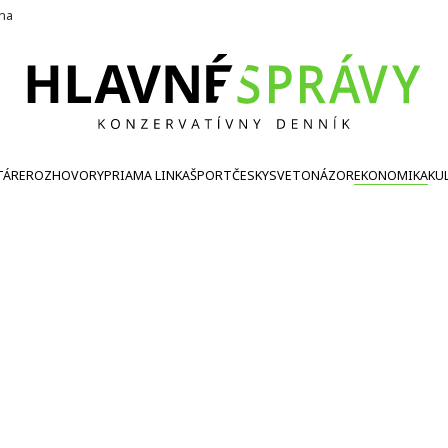
ína
TÁRE
ROZHOVORY
PRIAMA LINKA
ŠPORT
ČESKY
SVETONÁZOR
EKONOMIKA
KU