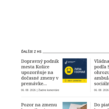
ĎALŠIE Z HS
Dopravný podnik
Vládn
mesta Košice
podľa 
upozorňuje na
ohrozu
dočasné zmeny v
ambul
premávke
sociál
autobusovej linky
január
06. 08. 2026 |
Žiadne komentáre
06. 08. 2026
14, dôvodom je
kolaps
Race Jahodná 2026
Pozor na zmenu
Do pia