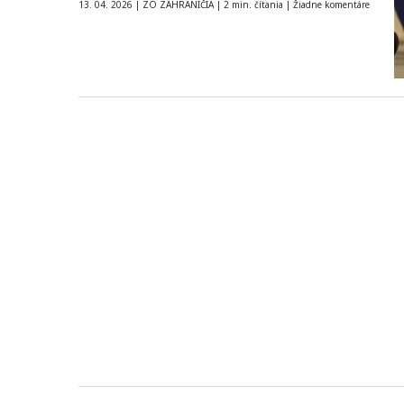
firmy…
13. 04. 2026
|
ZO ZAHRANIČIA
|
2 min. čítania
|
Žiadne komentáre