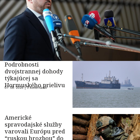
Podrobnosti
dvojstrannej dohody
týkajúcej sa
Hormuského prielivu
07. 08. 2026 |
5 komentárov
Americké
spravodajské služby
varovali Európu pred
“ruskou hrozbou” do