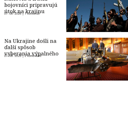
bojovníci pripravujú
útok na krajinu
07. 08. 2026 |
1 komentár
Na Ukrajine došli na
ďalší spôsob
vyberania výpalného
07. 08. 2026 |
2 komentáre