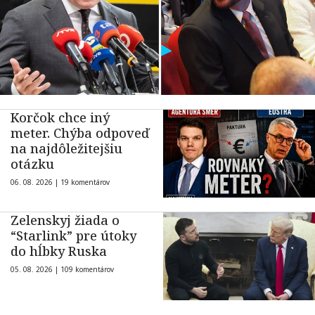
Korčok chce iný
meter. Chýba odpoveď
na najdôležitejšiu
otázku
06. 08. 2026 |
19 komentárov
Zelenskyj žiada o
“Starlink” pre útoky
do hĺbky Ruska
05. 08. 2026 |
109 komentárov