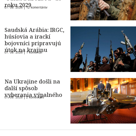
roku 2029
07. 08. 2026 |
12 komentárov
Saudská Arábia: IRGC,
húsíovia a irackí
bojovníci pripravujú
útok na krajinu
07. 08. 2026 |
1 komentár
Na Ukrajine došli na
ďalší spôsob
vyberania výpalného
07. 08. 2026 |
2 komentáre