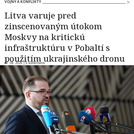
VOJNY A KONFLIKTY
Litva varuje pred
zinscenovaným útokom
Moskvy na kritickú
infraštruktúru v Pobaltí s
použitím ukrajinského dronu
07. 08. 2026 |
6 komentárov