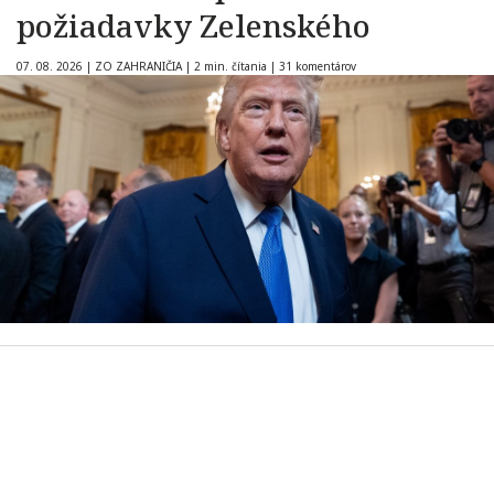
požiadavky Zelenského
07. 08. 2026
|
ZO ZAHRANIČIA
|
2 min. čítania
|
31 komentárov