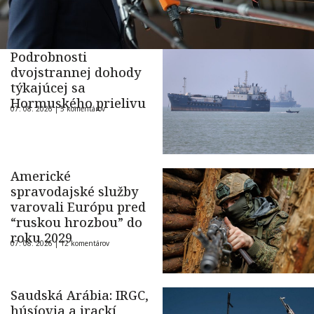
Podrobnosti
dvojstrannej dohody
týkajúcej sa
Hormuského prielivu
07. 08. 2026 |
5 komentárov
Americké
spravodajské služby
varovali Európu pred
“ruskou hrozbou” do
roku 2029
07. 08. 2026 |
12 komentárov
Saudská Arábia: IRGC,
húsíovia a irackí