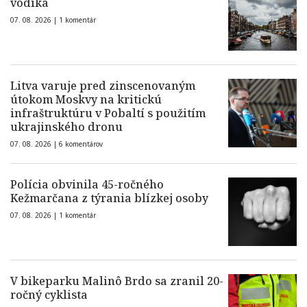
vodíka
07. 08. 2026 |
1 komentár
Litva varuje pred zinscenovaným
útokom Moskvy na kritickú
infraštruktúru v Pobaltí s použitím
ukrajinského dronu
07. 08. 2026 |
6 komentárov
Polícia obvinila 45-ročného
Kežmarčana z týrania blízkej osoby
07. 08. 2026 |
1 komentár
V bikeparku Malinô Brdo sa zranil 20-
ročný cyklista