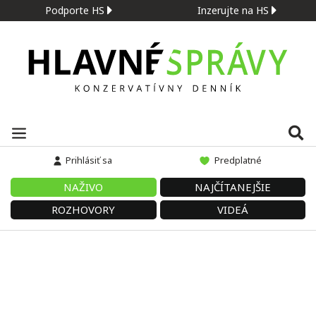
Podporte HS
Inzerujte na HS
Prihlásiť sa
Predplatné
NAŽIVO
NAJČÍTANEJŠIE
ROZHOVORY
VIDEÁ