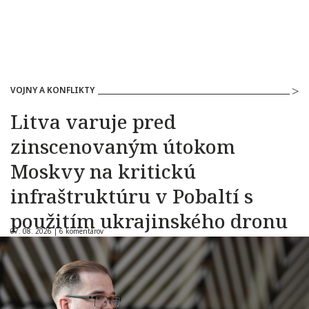
VOJNY A KONFLIKTY
Litva varuje pred
zinscenovaným útokom
Moskvy na kritickú
infraštruktúru v Pobaltí s
použitím ukrajinského dronu
07. 08. 2026 |
6 komentárov