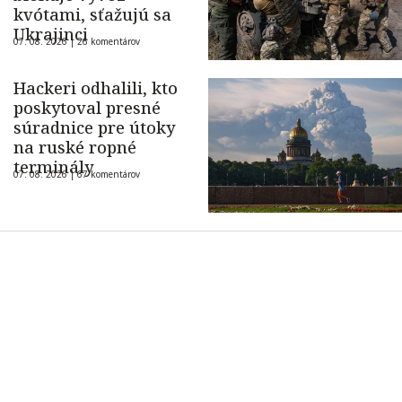
kvótami, sťažujú sa
Ukrajinci
07. 08. 2026 |
26 komentárov
Hackeri odhalili, kto
poskytoval presné
súradnice pre útoky
na ruské ropné
terminály
07. 08. 2026 |
67 komentárov