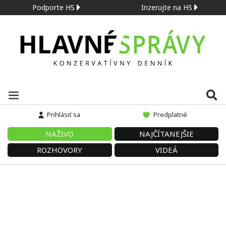
Podporte HS
Inzerujte na HS
Prihlásiť sa
Predplatné
NAŽIVO
NAJČÍTANEJŠIE
ROZHOVORY
VIDEÁ