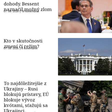
dohody. Bessent
naznačil možný zlom
07. 08. 2026 |
18 komentárov
Kto v skutočnosti
zmení čí režim?
07. 08. 2026 |
8 komentárov
To najdôležitejšie z
Ukrajiny – Rusi
blokujú prístavy, EÚ
blokuje vývoz
kvótami, sťažujú sa
Ukrajinci