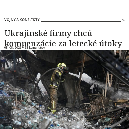
VOJNY A KONFLIKTY
Ukrajinské firmy chcú
kompenzácie za letecké útoky
08. 08. 2026 |
38 komentárov