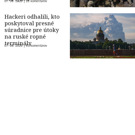
07. 08. 2026 |
26 komentárov
Hackeri odhalili, kto
poskytoval presné
súradnice pre útoky
na ruské ropné
terminály
07. 08. 2026 |
67 komentárov