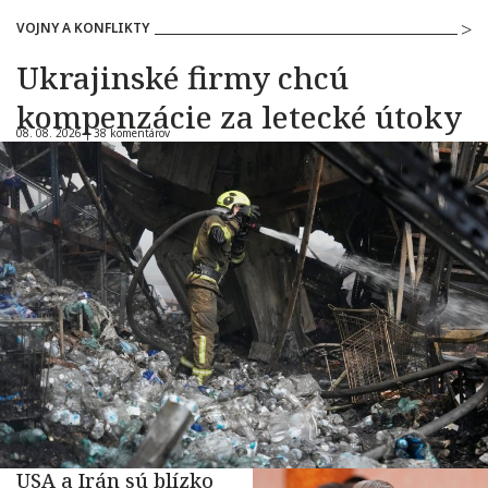
VOJNY A KONFLIKTY
Ukrajinské firmy chcú
kompenzácie za letecké útoky
08. 08. 2026 |
38 komentárov
USA a Irán sú blízko