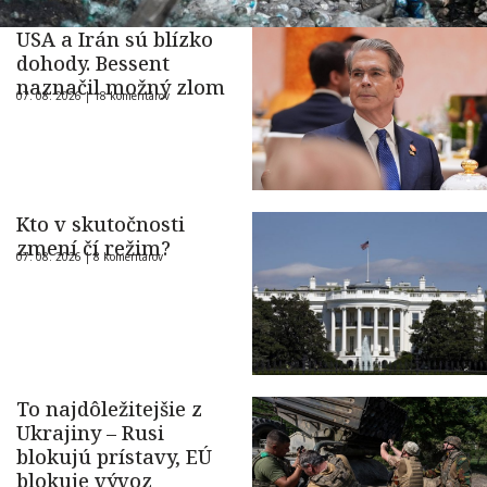
USA a Irán sú blízko
dohody. Bessent
naznačil možný zlom
07. 08. 2026 |
18 komentárov
Kto v skutočnosti
zmení čí režim?
07. 08. 2026 |
8 komentárov
To najdôležitejšie z
Ukrajiny – Rusi
blokujú prístavy, EÚ
blokuje vývoz