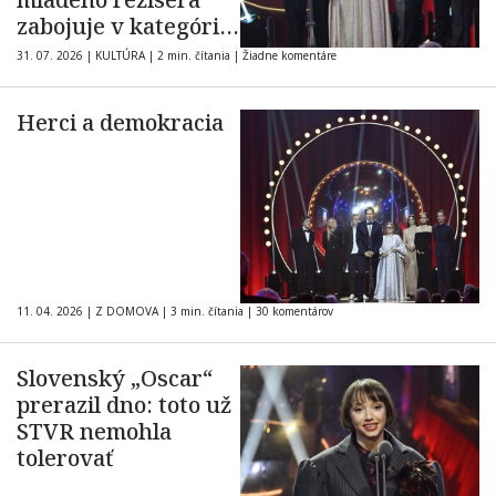
zabojuje v kategórii
Najlepší
31. 07. 2026
|
KULTÚRA
|
2 min. čítania
|
Žiadne komentáre
medzinárodný film
Herci a demokracia
11. 04. 2026
|
Z DOMOVA
|
3 min. čítania
|
30 komentárov
Slovenský „Oscar“
prerazil dno: toto už
STVR nemohla
tolerovať