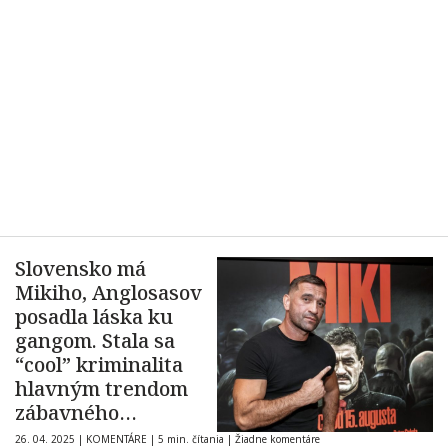
Slovensko má
Mikiho, Anglosasov
posadla láska ku
gangom. Stala sa
“cool” kriminalita
hlavným trendom
zábavného
priemyslu?
26. 04. 2025
|
KOMENTÁRE
|
5 min. čítania
|
Žiadne komentáre