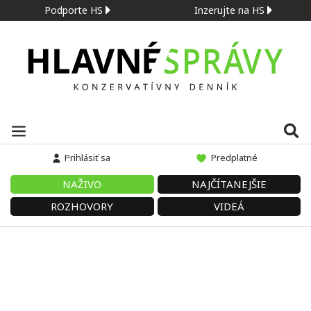
Podporte HS
Inzerujte na HS
Prihlásiť sa
Predplatné
NAŽIVO
NAJČÍTANEJŠIE
ROZHOVORY
VIDEÁ