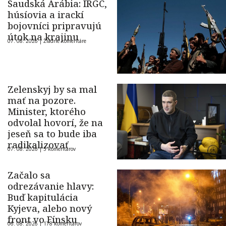
Saudská Arábia: IRGC,
húsíovia a irackí
bojovníci pripravujú
útok na krajinu
07. 08. 2026 |
Žiadne komentáre
Zelenskyj by sa mal
mať na pozore.
Minister, ktorého
odvolal hovorí, že na
jeseň sa to bude iba
radikalizovať
07. 08. 2026 |
5 komentárov
Začalo sa
odrezávanie hlavy:
Buď kapitulácia
Kyjeva, alebo nový
front vo Fínsku
06. 08. 2026 |
178 komentárov