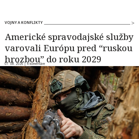
VOJNY A KONFLIKTY
Americké spravodajské služby
varovali Európu pred “ruskou
hrozbou” do roku 2029
07. 08. 2026 |
4 komentáre