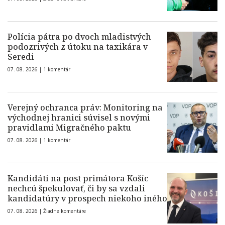
Polícia pátra po dvoch mladistvých
podozrivých z útoku na taxikára v
Seredi
07. 08. 2026 |
1 komentár
Verejný ochranca práv: Monitoring na
východnej hranici súvisel s novými
pravidlami Migračného paktu
07. 08. 2026 |
1 komentár
Kandidáti na post primátora Košíc
nechcú špekulovať, či by sa vzdali
kandidatúry v prospech niekoho iného
07. 08. 2026 |
Žiadne komentáre