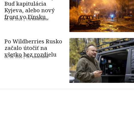
Buď kapitulácia
Kyjeva, alebo nový
front vo Fínsku
06. 08. 2026 |
178 komentárov
Po Wildberries Rusko
začalo útočiť na
všetko bez rozdielu
06. 08. 2026 |
187 komentárov