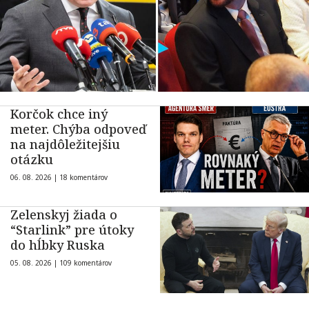
Korčok chce iný
meter. Chýba odpoveď
na najdôležitejšiu
otázku
06. 08. 2026 |
18 komentárov
Zelenskyj žiada o
“Starlink” pre útoky
do hĺbky Ruska
05. 08. 2026 |
109 komentárov