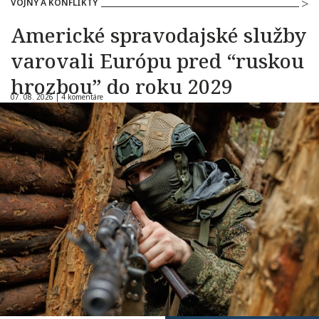
VOJNY A KONFLIKTY
Americké spravodajské služby
varovali Európu pred “ruskou
hrozbou” do roku 2029
07. 08. 2026 |
4 komentáre