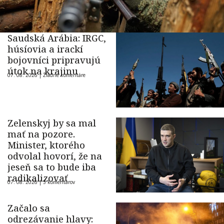
Saudská Arábia: IRGC,
húsíovia a irackí
bojovníci pripravujú
útok na krajinu
07. 08. 2026 |
Žiadne komentáre
Zelenskyj by sa mal
mať na pozore.
Minister, ktorého
odvolal hovorí, že na
jeseň sa to bude iba
radikalizovať
07. 08. 2026 |
5 komentárov
Začalo sa
odrezávanie hlavy: