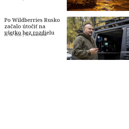
Po Wildberries Rusko
začalo útočiť na
všetko bez rozdielu
06. 08. 2026 |
187 komentárov