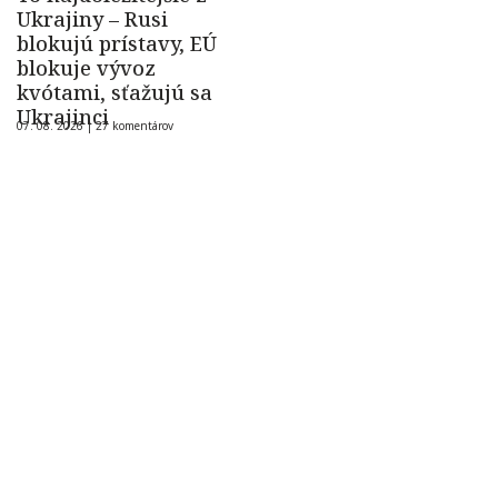
Ukrajiny – Rusi
blokujú prístavy, EÚ
blokuje vývoz
kvótami, sťažujú sa
Ukrajinci
07. 08. 2026 |
27 komentárov