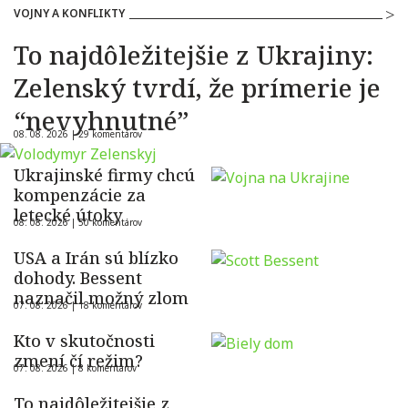
VOJNY A KONFLIKTY
To najdôležitejšie z Ukrajiny:
Zelenský tvrdí, že prímerie je
“nevyhnutné”
08. 08. 2026 |
29 komentárov
Ukrajinské firmy chcú
kompenzácie za
letecké útoky
08. 08. 2026 |
50 komentárov
USA a Irán sú blízko
dohody. Bessent
naznačil možný zlom
07. 08. 2026 |
18 komentárov
Kto v skutočnosti
zmení čí režim?
07. 08. 2026 |
8 komentárov
To najdôležitejšie z