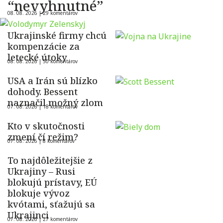
“nevyhnutné”
08. 08. 2026 |
29 komentárov
Ukrajinské firmy chcú
kompenzácie za
letecké útoky
08. 08. 2026 |
50 komentárov
USA a Irán sú blízko
dohody. Bessent
naznačil možný zlom
07. 08. 2026 |
18 komentárov
Kto v skutočnosti
zmení čí režim?
07. 08. 2026 |
8 komentárov
To najdôležitejšie z
Ukrajiny – Rusi
blokujú prístavy, EÚ
blokuje vývoz
kvótami, sťažujú sa
Ukrajinci
07. 08. 2026 |
27 komentárov