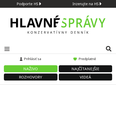
Podporte HS
Inzerujte na HS
Prihlásiť sa
Predplatné
NAŽIVO
NAJČÍTANEJŠIE
ROZHOVORY
VIDEÁ