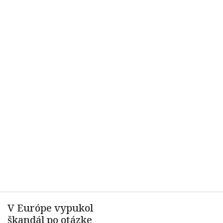
V Európe vypukol
škandál po otázke